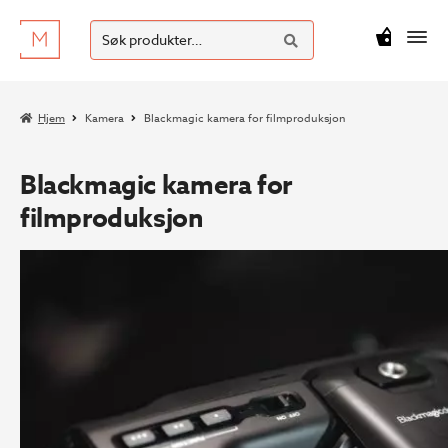
SØK
Hopp
Hopp
Søk
M
kr
0
til
til
etter:
navigasjon
innhold
Hjem
Kamera
Blackmagic kamera for filmproduksjon
Blackmagic kamera for
filmproduksjon