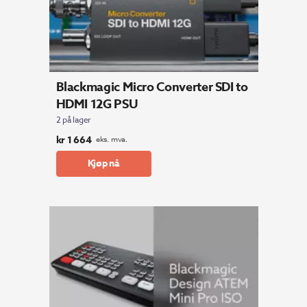
Blackmagic Micro Converter SDI to
HDMI 12G PSU
2 på lager
kr
1 664
eks. mva.
Kjøp nå