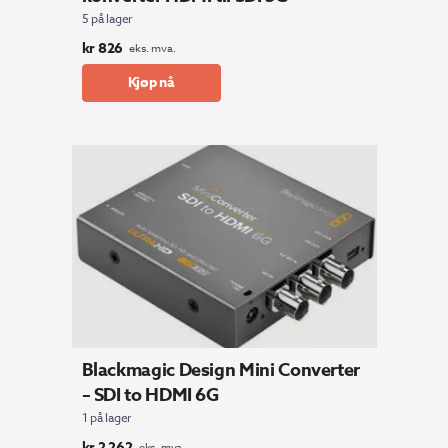
5 på lager
kr
826
eks. mva.
Kjøp nå
Blackmagic Design Mini Converter
– SDI to HDMI 6G
1 på lager
kr
2 262
eks. mva.