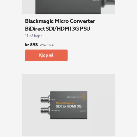
Blackmagic Micro Converter
BiDirect SDI/HDMI 3G PSU
11 på lager
kr
898
eks. mva.
Kjøp nå