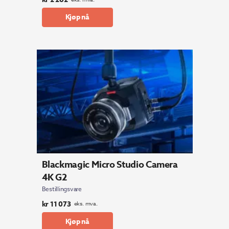
Kjøp nå
Blackmagic Micro Studio Camera
4K G2
Bestillingsvare
kr
11 073
eks. mva.
Kjøp nå