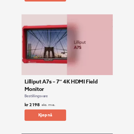
Lilliput A7s – 7″ 4K HDMI Field
Monitor
Bestillingsvare
kr
2 198
eks. mva.
Kjøp nå