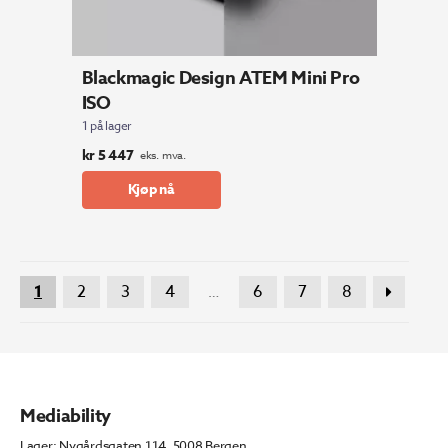
Blackmagic Design ATEM Mini Pro
ISO
1 på lager
kr
5 447
eks. mva.
Kjøp nå
1
2
3
4
6
7
8
…
Mediability
Lager: Nygårdsgaten 114, 5008 Bergen