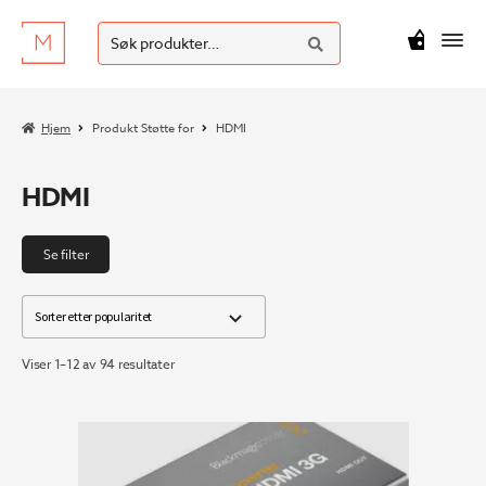
SØK
Hopp
Hopp
Søk
M
kr
0
til
til
etter:
navigasjon
innhold
Hjem
Produkt Støtte for
HDMI
HDMI
Se filter
Sortert
Viser 1–12 av 94 resultater
etter
propularitet