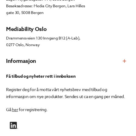
Besøksadresse: Media City Bergen, Lars Hilles
gate 30, 5008 Bergen
Mediability Oslo
Drammensveien 130 Inngang B12 (A-Lab),
0277 Oslo, Norway
Informasjon
Få tilbud og nyheter rett i innboksen
Register deg for å motta vårt nyhetsbrev med tilbud og
informasjon om nye produkter. Sendes ut ca en gang per måned.
Gå
her
for registrering.