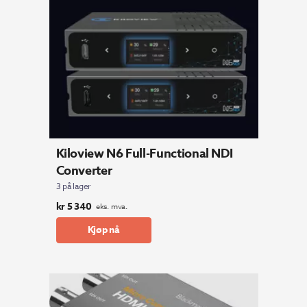
Kiloview N6 Full-Functional NDI
Converter
3 på lager
kr
5 340
eks. mva.
Kjøp nå