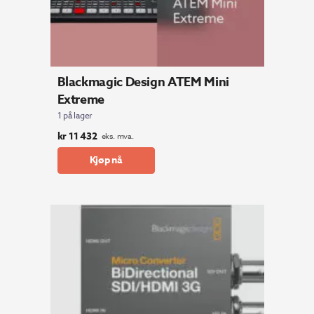
Blackmagic Design ATEM Mini
Extreme
1 på lager
kr
11 432
eks. mva.
Kjøp nå