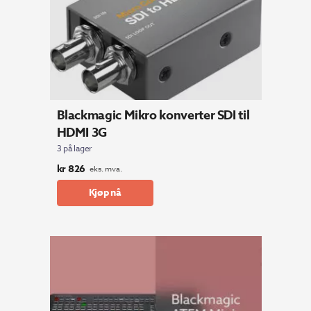
Blackmagic Mikro konverter SDI til
HDMI 3G
3 på lager
kr
826
eks. mva.
Kjøp nå