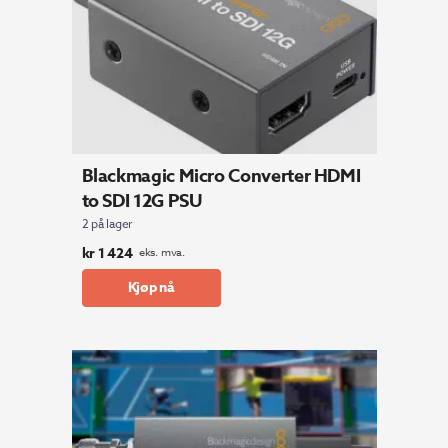
Blackmagic Micro Converter HDMI
to SDI 12G PSU
2 på lager
kr
1 424
eks. mva.
Kjøp nå