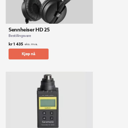
Sennheiser HD 25
Bestillingsvare
kr
1 435
eks. mva.
Kjøp nå