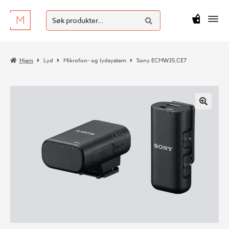
SØK
Hopp
Hopp
Søk
M
kr
0
til
til
etter:
navigasjon
innhold
Hjem
Lyd
Mikrofon- og lydsystem
Sony ECMW3S.CE7