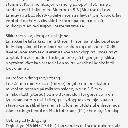
stemme. Kommunikasjon er mulig på opptil 150 m2 på
steder med fri sikt, med Bluetooth 5.3 (Bluetooth Low
Energy) og LC3plus3-kodeker som gir lavt strømforbruk, lav
ventetid og høy lydkvalitet. Strømsparing har også
muliggjort en reduksjon i batteristørrelse.
Sikkerhets- og demperfunksjoner
En sikkerhetsfunksjon er gitt som tillater samtidig opptak av
to lydsignaler, ett med normalt volum og det andre 20 dB
lavere, noe som reduserer risikoen for klipping under høyt
opptak. En attenuator-funksjon er også tilgjengelig, slik at
opptaksnivået kan settes til en av tre verdier i henhold til
lydvolumet.
Mikrofon lydinngang/utgang
En 3,5 mm minikontakt (mono) er gitt som en ekstern
mikrofoninngang på mikrofonsiden, og en 3,5 mm
minikontakt (stereo) på mottakersiden fungerer som en
lydutgangsterminal. I tillegg til lydopptak ved hjelp av en
stereokompatibel lavaliermikrofon, er utdata til enheter som
ikke er utstyrt med en Multi Interface (MI) Shoe også mulig.
USB digital lydutgang
Digital lyd (48 kHz / 24 bit) kan sendes ut fra mottakeren via