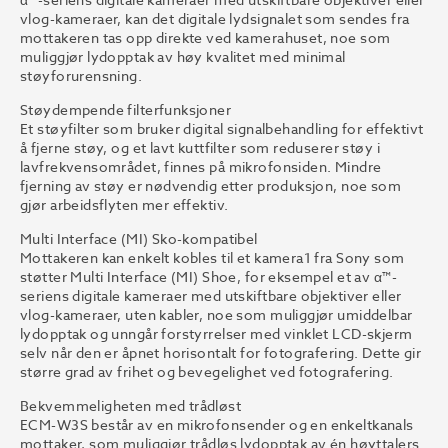
vlog-kameraer, kan det digitale lydsignalet som sendes fra
mottakeren tas opp direkte ved kamerahuset, noe som
muliggjør lydopptak av høy kvalitet med minimal
støyforurensning.
Støydempende filterfunksjoner
Et støyfilter som bruker digital signalbehandling for effektivt
å fjerne støy, og et lavt kuttfilter som reduserer støy i
lavfrekvensområdet, finnes på mikrofonsiden. Mindre
fjerning av støy er nødvendig etter produksjon, noe som
gjør arbeidsflyten mer effektiv.
Multi Interface (MI) Sko-kompatibel
Mottakeren kan enkelt kobles til et kamera1 fra Sony som
støtter Multi Interface (MI) Shoe, for eksempel et av α™-
seriens digitale kameraer med utskiftbare objektiver eller
vlog-kameraer, uten kabler, noe som muliggjør umiddelbar
lydopptak og unngår forstyrrelser med vinklet LCD-skjerm
selv når den er åpnet horisontalt for fotografering. Dette gir
større grad av frihet og bevegelighet ved fotografering.
Bekvemmeligheten med trådløst
ECM-W3S består av en mikrofonsender og en enkeltkanals
mottaker, som muliggjør trådløs lydopptak av én høyttalers