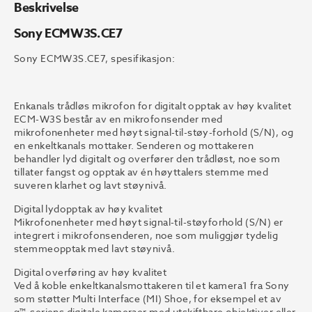
Beskrivelse
Sony ECMW3S.CE7
Sony ECMW3S.CE7, spesifikasjon:
Enkanals trådløs mikrofon for digitalt opptak av høy kvalitet
ECM-W3S består av en mikrofonsender med
mikrofonenheter med høyt signal-til-støy-forhold (S/N), og
en enkeltkanals mottaker. Senderen og mottakeren
behandler lyd digitalt og overfører den trådløst, noe som
tillater fangst og opptak av én høyttalers stemme med
suveren klarhet og lavt støynivå.
Digital lydopptak av høy kvalitet
Mikrofonenheter med høyt signal-til-støyforhold (S/N) er
integrert i mikrofonsenderen, noe som muliggjør tydelig
stemmeopptak med lavt støynivå.
Digital overføring av høy kvalitet
Ved å koble enkeltkanalsmottakeren til et kamera1 fra Sony
som støtter Multi Interface (MI) Shoe, for eksempel et av
α™-seriens digitale kameraer med utskiftbare objektiver eller