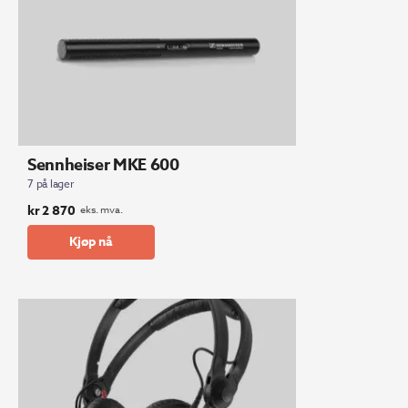
Sennheiser MKE 600
7 på lager
kr
2 870
eks. mva.
Kjøp nå