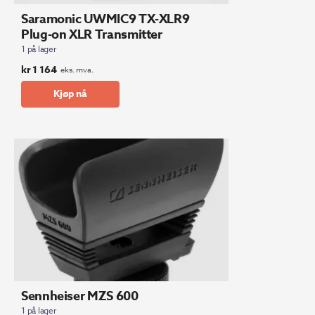
Saramonic UWMIC9 TX-XLR9
Plug-on XLR Transmitter
1 på lager
kr
1 164
eks. mva.
Kjøp nå
Sennheiser MZS 600
1 på lager