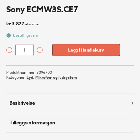
Sony ECMW3S.CE7
kr
3 827
eks. mva.
Bestillingsvare
–
+
Legg I Handlekurv
Sony
ECMW3S.CE7
antall
Produktnummer:
3096700
Kategorier:
Lyd
,
Mikrofon- og lydsystem
Beskrivelse
Tilleggsinformasjon