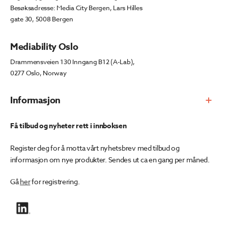
Besøksadresse: Media City Bergen, Lars Hilles
gate 30, 5008 Bergen
Mediability Oslo
Drammensveien 130 Inngang B12 (A-Lab),
0277 Oslo, Norway
Informasjon
Få tilbud og nyheter rett i innboksen
Register deg for å motta vårt nyhetsbrev med tilbud og
informasjon om nye produkter. Sendes ut ca en gang per måned.
Gå
her
for registrering.