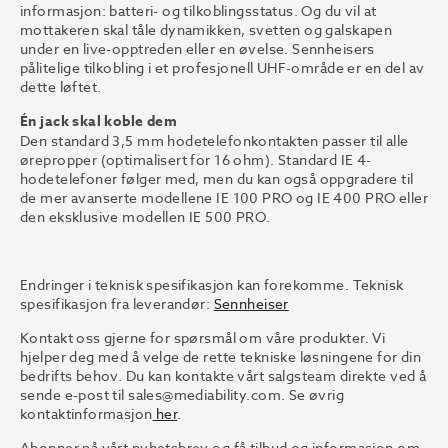
informasjon: batteri- og tilkoblingsstatus. Og du vil at
mottakeren skal tåle dynamikken, svetten og galskapen
under en live-opptreden eller en øvelse. Sennheisers
pålitelige tilkobling i et profesjonell UHF-område er en del av
dette løftet.
Én jack skal koble dem
Den standard 3,5 mm hodetelefonkontakten passer til alle
ørepropper (optimalisert for 16 ohm). Standard IE 4-
hodetelefoner følger med, men du kan også oppgradere til
de mer avanserte modellene IE 100 PRO og IE 400 PRO eller
den eksklusive modellen IE 500 PRO.
Endringer i teknisk spesifikasjon kan forekomme. Teknisk
spesifikasjon fra leverandør:
Sennheiser
Kontakt oss gjerne for spørsmål om våre produkter. Vi
hjelper deg med å velge de rette tekniske løsningene for din
bedrifts behov. Du kan kontakte vårt salgsteam direkte ved å
sende e-post til sales@mediability.com. Se øvrig
kontaktinformasjon
her
.
Abonner på vårt nyhetsbrev og få tilbud og informasjon om