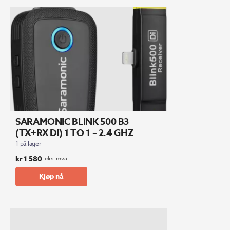
SARAMONIC BLINK 500 B3
(TX+RX DI) 1 TO 1 – 2.4 GHZ
1 på lager
kr
1 580
eks. mva.
Kjøp nå