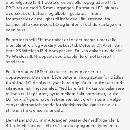
medfølgende IE 4-hodetelefonene eller oppgradere til IE
PRO-serien med 3,5 mm-utgangen. En status-LED gir rask
oversikt over batteri- og tilkoblingsstatus – mens
frontpanelet gir mulighet til individuell finjustering, fra
balanse til fokusmodus, EQ og limiter, slik at du kan lage din
egen miks.
En profesjonell IEM-mottaker er for det meste umerkelig,
men blir et kraftig verktøy på kort tid. Dette er DNA-et i den
lette XS Wireless IEM-bodypacken. Du kan enkelt utvide alle
XS Wireless IEM-oppsett ved å koble flere mottakere til
senderen.
En liten status-LED er alt du ser under øvelser og
opptredener. Den viser både batterinivå og status for trådløs
tilkobling. LC-displayet lyser bare opp når du bruker det godt
sikrede innstillingspanelet. Med bare få klikk kan du balansere
miksen du får på øret, bytte mellom fokusmoduser, bruke
EQ for kraftigere høye frekvenser, aktivere limiteren, velge
et nytt alternativ blant de forhåndsinnstilte kanalene eller
stille inn frekvensen manuelt.
Den standard 3,5 mm-utgangen passer de medfølgende IE
4-hodetelefonene – eller så kan du oppgradere lyden med