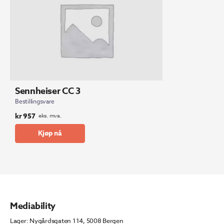
Sennheiser CC 3
Bestillingsvare
kr
957
eks. mva.
Kjøp nå
Mediability
Lager: Nygårdsgaten 114, 5008 Bergen