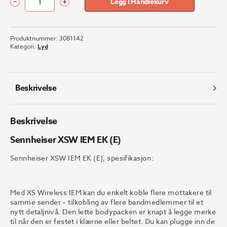
–
+
Legg I Handlekurv
Sennheiser
XSW
IEM
Produktnummer:
3081142
EK
Kategori:
Lyd
(E)
antall
Beskrivelse
Beskrivelse
Sennheiser XSW IEM EK (E)
Sennheiser XSW IEM EK (E), spesifikasjon:
Med XS Wireless IEM kan du enkelt koble flere mottakere til
samme sender – tilkobling av flere bandmedlemmer til et
nytt detaljnivå. Den lette bodypacken er knapt å legge merke
til når den er festet i klærne eller beltet. Du kan plugge inn de