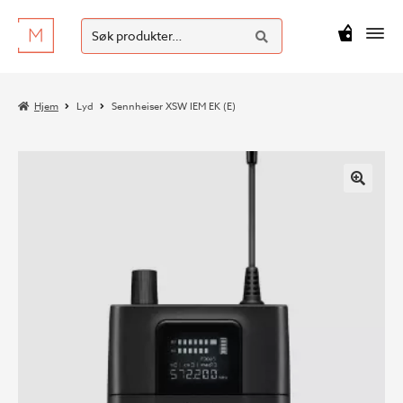
SØK
Hopp
Hopp
Søk
M
kr
0
til
til
etter:
navigasjon
innhold
Hjem
Lyd
Sennheiser XSW IEM EK (E)