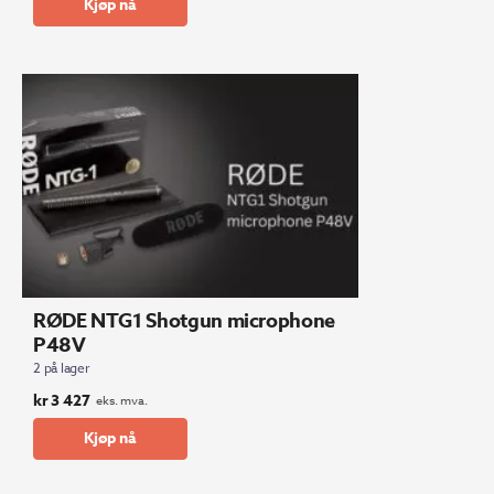
Kjøp nå
RØDE NTG1 Shotgun microphone
P48V
2 på lager
kr
3 427
eks. mva.
Kjøp nå