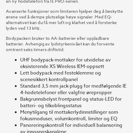
en ny hodetelefon fra IE PRO-serien.
Avanserte funksjoner som limiteren hjelper deg å beskytte
ørene ved å dempe plutselige høye signaler. Med EQ-
alternativet kan du få mer luft og klarhet ved å forsterke
lyden ved 13 kHz.
Bodypacken bruker to AA-batterier eller oppladbare
batterier. Avhengig av lydstyrkenivået kan du forvente
omtrent seks timers driftstid.
UHF bodypack-mottaker for utvidelse av
eksisterende XS Wireless IEM-oppsett
Lett bodypack med festeklemme og
scenesikkert kontrollpanel
Standard 3,5 mm jack-plugg for medfølgende IE
4-hodetelefoner eller valgfrie ørepropper
Bakgrunnsbelyst frontpanel og status-LED for
batteri- og tilkoblingsstatus
Menytilgang til mottakerlydinnstillinger som
fokusmoduser, volumkontroll, limiter og EQ
Panoreringskontroll for individuell balansering
av inngangskanalene