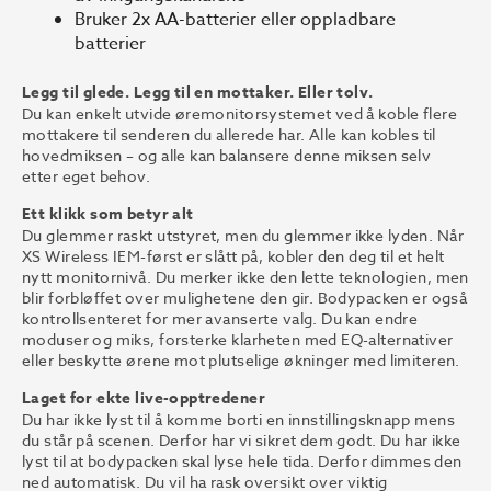
Bruker 2x AA-batterier eller oppladbare
batterier
Legg til glede. Legg til en mottaker. Eller tolv.
Du kan enkelt utvide øremonitorsystemet ved å koble flere
mottakere til senderen du allerede har. Alle kan kobles til
hovedmiksen – og alle kan balansere denne miksen selv
etter eget behov.
Ett klikk som betyr alt
Du glemmer raskt utstyret, men du glemmer ikke lyden. Når
XS Wireless IEM-først er slått på, kobler den deg til et helt
nytt monitornivå. Du merker ikke den lette teknologien, men
blir forbløffet over mulighetene den gir. Bodypacken er også
kontrollsenteret for mer avanserte valg. Du kan endre
moduser og miks, forsterke klarheten med EQ-alternativer
eller beskytte ørene mot plutselige økninger med limiteren.
Laget for ekte live-opptredener
Du har ikke lyst til å komme borti en innstillingsknapp mens
du står på scenen. Derfor har vi sikret dem godt. Du har ikke
lyst til at bodypacken skal lyse hele tida. Derfor dimmes den
ned automatisk. Du vil ha rask oversikt over viktig