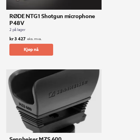
RØDE NTG1 Shotgun microphone
P48V
2 på lager
kr
3 427
eks. mva.
Kjøp nå
Sennheiser MZS 600