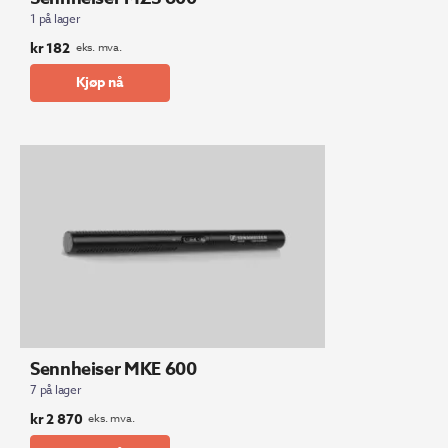
1 på lager
kr
182
eks. mva.
Kjøp nå
Sennheiser MKE 600
7 på lager
kr
2 870
eks. mva.