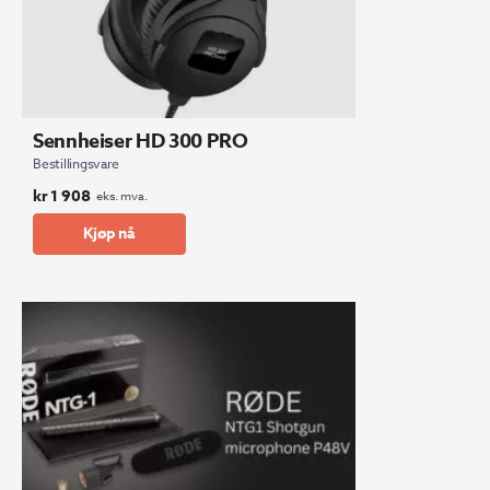
Sennheiser HD 300 PRO
Bestillingsvare
kr
1 908
eks. mva.
Kjøp nå