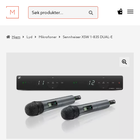
SØK
Hopp
Hopp
Søk
M
kr
0
til
til
etter:
navigasjon
innhold
Hjem
Lyd
Mikrofoner
Sennheiser XSW 1-835 DUAL-E