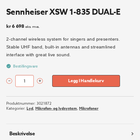
Sennheiser XSW 1-835 DUAL-E
kr
6 698
eks. mva.
2-channel wireless system for singers and presenters.
Stable UHF band, built-in antennas and streamlined
interface with great live sound.
Bestillingsvare
–
+
Legg I Handlekurv
Sennheiser
XSW
1-
Produktnummer:
3021872
835
Kategorier:
Lyd
,
Mikrofon- og lydsystem
,
Mikrofoner
DUAL-
E
antall
Beskrivelse