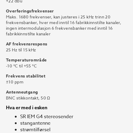
+22 dBu
Overføringsfrekvenser
Maks. 1680 frekvenser, kan justeres i 25 kHz trinn 20
frekvensbanker, hver med inntil 16 fabrikkinnstilte kanaler,
ingen intermodulasjon 6 frekvensbanker med inntil 16
fabrikkinnstilte kanaler
AF frekvensrespons
25 Hz til 15 kHz
Temperaturområde
-10 °C til +55 °C
Frekvens stabilitet
±10 ppm
Antenneutgang
BNC stikkontakt, 50 Ω
Hva er med i esken
SR IEM G4 stereosender
stangantenne
strømtilførsel