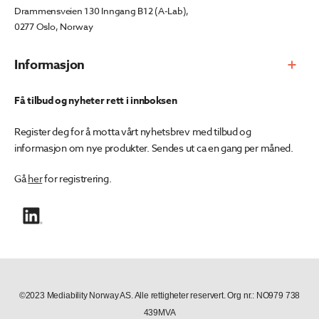
Drammensveien 130 Inngang B12 (A-Lab),
0277 Oslo, Norway
Informasjon
Få tilbud og nyheter rett i innboksen
Register deg for å motta vårt nyhetsbrev med tilbud og
informasjon om nye produkter. Sendes ut ca en gang per måned.
Gå
her
for registrering.
©2023 Mediability Norway AS. Alle rettigheter reservert. Org nr.: NO979 738
439MVA