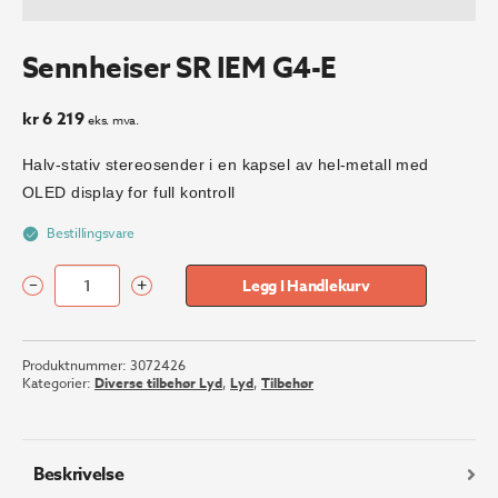
Sennheiser SR IEM G4-E
kr
6 219
eks. mva.
Halv-stativ stereosender i en kapsel av hel-metall med
OLED display for full kontroll
Bestillingsvare
–
+
Legg I Handlekurv
Sennheiser
SR
IEM
Produktnummer:
3072426
G4-
Kategorier:
Diverse tilbehør Lyd
,
Lyd
,
Tilbehør
E
antall
Beskrivelse