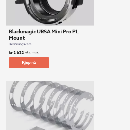
Blackmagic URSA Mini Pro PL
Mount
Bestillingsvare
kr
2 622
eks. mva.
Kjøp nå