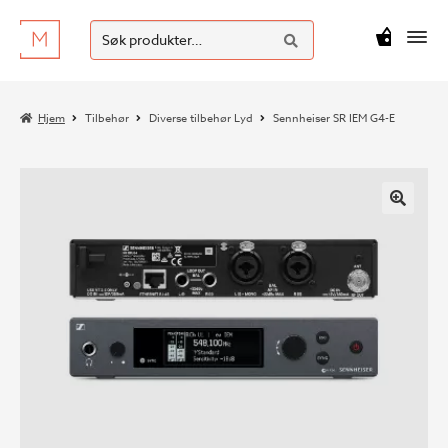
SØK
Hopp
Hopp
Søk
M
kr
0
til
til
etter:
navigasjon
innhold
Hjem
Tilbehør
Diverse tilbehør Lyd
Sennheiser SR IEM G4-E