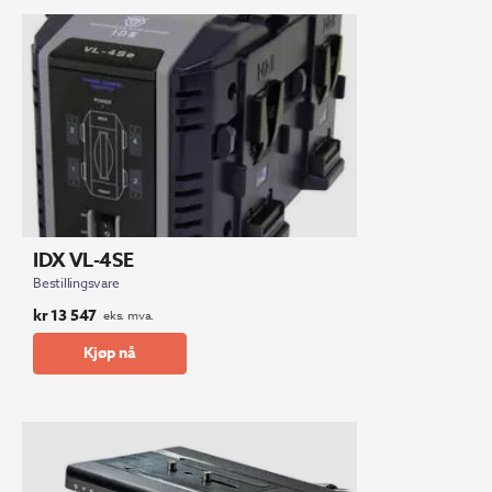
IDX VL-4SE
Bestillingsvare
kr
13 547
eks. mva.
Kjøp nå