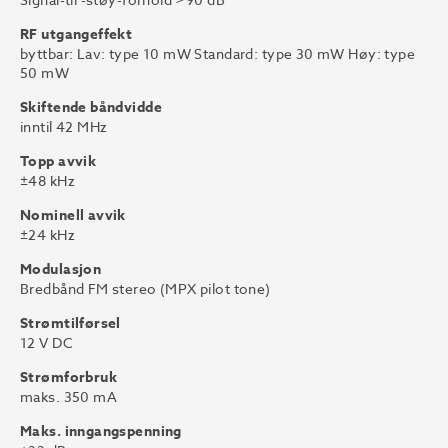
RF utgangeffekt
byttbar: Lav: type 10 mW Standard: type 30 mW Høy: type
50 mW
Skiftende båndvidde
inntil 42 MHz
Topp avvik
±48 kHz
Nominell avvik
±24 kHz
Modulasjon
Bredbånd FM stereo (MPX pilot tone)
Strømtilførsel
12 V DC
Strømforbruk
maks. 350 mA
Maks. inngangspenning