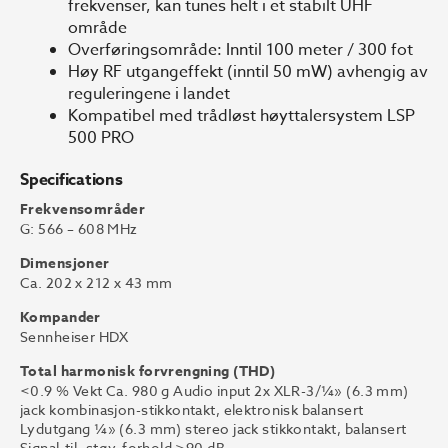
frekvenser, kan tunes helt i et stabilt UHF
område
Overføringsområde: Inntil 100 meter / 300 fot
Høy RF utgangeffekt (inntil 50 mW) avhengig av
reguleringene i landet
Kompatibel med trådløst høyttalersystem LSP
500 PRO
Specifications
Frekvensområder
G: 566 – 608 MHz
Dimensjoner
Ca. 202 x 212 x 43 mm
Kompander
Sennheiser HDX
Total harmonisk forvrengning (THD)
<0.9 % Vekt Ca. 980 g Audio input 2x XLR-3/¼» (6.3 mm)
jack kombinasjon-stikkontakt, elektronisk balansert
Lydutgang ¼» (6.3 mm) stereo jack stikkontakt, balansert
Signal-til -støy-forhold >90 dB