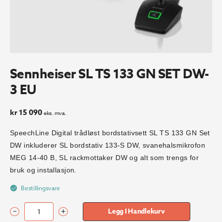
Sennheiser SL TS 133 GN SET DW-
3 EU
kr
15 090
eks. mva.
SpeechLine Digital trådløst bordstativsett SL TS 133 GN Set
DW inkluderer SL bordstativ 133-S DW, svanehalsmikrofon
MEG 14-40 B, SL rackmottaker DW og alt som trengs for
bruk og installasjon.
Bestillingsvare
–
+
Legg I Handlekurv
Sennheiser