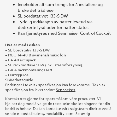
Inneholder alt som trengs for å installere og
bruke det trådløse
SL bordstativet 133-S DW
Tydelig indikasjon av batterilevetid via
dedikerte lysdioder for batteristatus
Kan fjernstyres med Sennheiser Control Cockpit
Hva er med i esken
– SL bordstativ 133-S DW
– MEG 14-40 B svanehalsmikrofon
– BA 40 accupack
– SL rackmottaker DW (inkl. strømforsyning)
– GA 4 rackmonteringssett
– Hurtigguide
Sikkerhetsguide
Endringer i teknisk spesifikasjon kan forekomme. Teknisk
spesifikasjon fra leverandør:
Sennheiser
Kontakt oss gjerne for spørsmål om våre produkter. Vi
hjelper deg med å velge de rette tekniske løsningene for din
bedrifts behov. Du kan kontakte vårt salgsteam direkte ved å
sende e-post til
sales@mediability.com.
Se øvrig