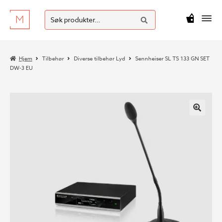
SØK
Hopp
Hopp
Søk
M
kr
0
til
til
etter:
navigasjon
innhold
Hjem
Tilbehør
Diverse tilbehør Lyd
Sennheiser SL TS 133 GN SET
DW-3 EU