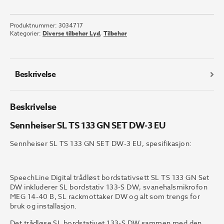
SL
TS
Produktnummer:
3034717
133
Kategorier:
Diverse tilbehør Lyd
,
Tilbehør
GN
SET
DW-
3
Beskrivelse
EU
antall
Beskrivelse
Sennheiser SL TS 133 GN SET DW-3 EU
Sennheiser SL TS 133 GN SET DW-3 EU, spesifikasjon:
SpeechLine Digital trådløst bordstativsett SL TS 133 GN Set
DW inkluderer SL bordstativ 133-S DW, svanehalsmikrofon
MEG 14-40 B, SL rackmottaker DW og alt som trengs for
bruk og installasjon.
Det trådløse SL bordstativet 133-S DW sammen med den