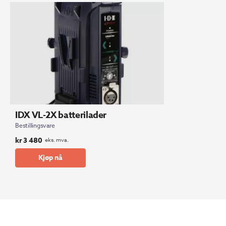
IDX VL-2X batterilader
Bestillingsvare
kr
3 480
eks. mva.
Kjøp nå