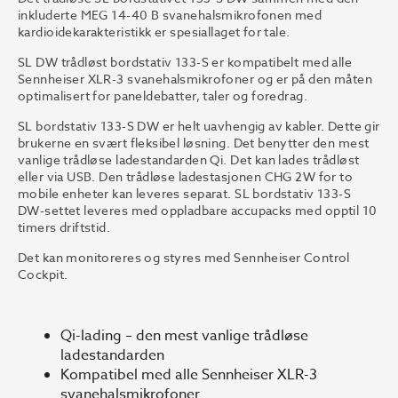
inkluderte MEG 14-40 B svanehalsmikrofonen med
kardioidekarakteristikk er spesiallaget for tale.
SL DW trådløst bordstativ 133-S er kompatibelt med alle
Sennheiser XLR-3 svanehalsmikrofoner og er på den måten
optimalisert for paneldebatter, taler og foredrag.
SL bordstativ 133-S DW er helt uavhengig av kabler. Dette gir
brukerne en svært fleksibel løsning. Det benytter den mest
vanlige trådløse ladestandarden Qi. Det kan lades trådløst
eller via USB. Den trådløse ladestasjonen CHG 2W for to
mobile enheter kan leveres separat. SL bordstativ 133-S
DW-settet leveres med oppladbare accupacks med opptil 10
timers driftstid.
Det kan monitoreres og styres med Sennheiser Control
Cockpit.
Qi-lading – den mest vanlige trådløse
ladestandarden
Kompatibel med alle Sennheiser XLR-3
svanehalsmikrofoner