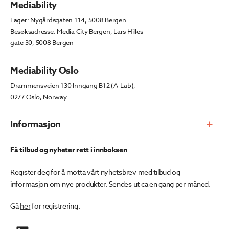
Mediability
Lager: Nygårdsgaten 114, 5008 Bergen
Besøksadresse: Media City Bergen, Lars Hilles
gate 30, 5008 Bergen
Mediability Oslo
Drammensveien 130 Inngang B12 (A-Lab),
0277 Oslo, Norway
Informasjon
Få tilbud og nyheter rett i innboksen
Register deg for å motta vårt nyhetsbrev med tilbud og
informasjon om nye produkter. Sendes ut ca en gang per måned.
Gå
her
for registrering.