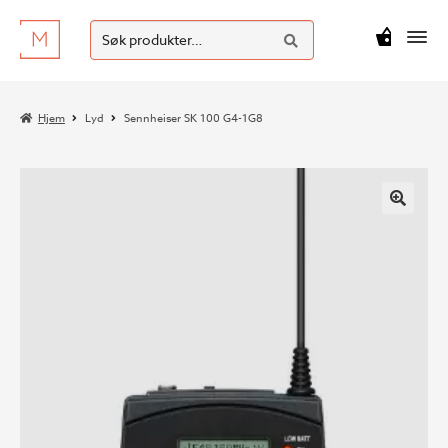
SØK
Hopp
Hopp
Søk
M
kr
0
til
til
etter:
navigasjon
innhold
Hjem
Lyd
Sennheiser SK 100 G4-1G8