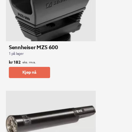
Sennheiser MZS 600
1 på lager
kr
182
eks. mva.
Kjøp nå