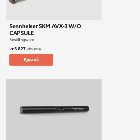
Sennheiser SKM AVX-3 W/O
CAPSULE
Bestillingsvare
kr
3 827
eks. mva.
Kjøp nå