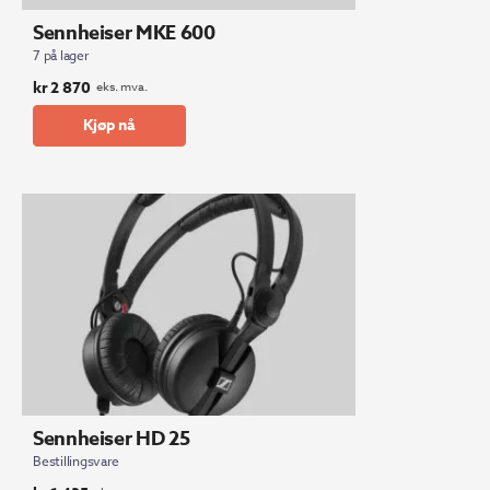
Sennheiser MKE 600
7 på lager
kr
2 870
eks. mva.
Kjøp nå
Sennheiser HD 25
Bestillingsvare