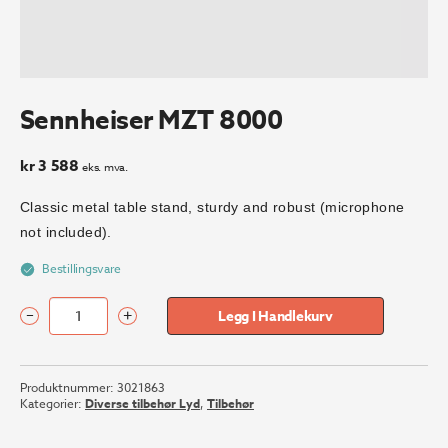
Sennheiser MZT 8000
kr
3 588
eks. mva.
Classic metal table stand, sturdy and robust (microphone
not included).
Bestillingsvare
–
+
Legg I Handlekurv
Sennheiser
MZT
8000
Produktnummer:
3021863
antall
Kategorier:
Diverse tilbehør Lyd
,
Tilbehør