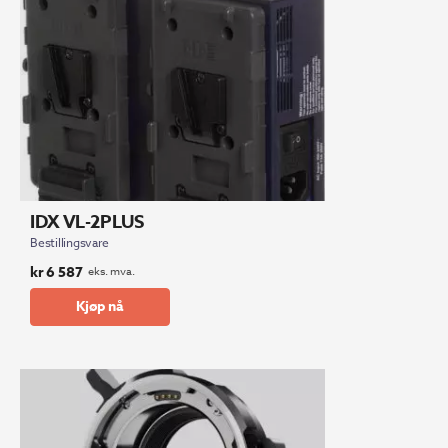
IDX VL-2PLUS
Bestillingsvare
kr
6 587
eks. mva.
Kjøp nå