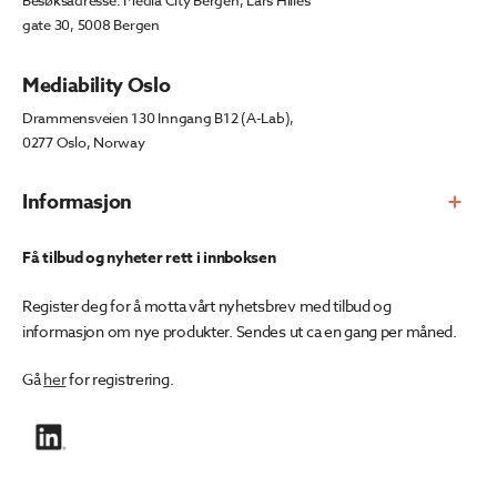
Besøksadresse: Media City Bergen, Lars Hilles
gate 30, 5008 Bergen
Mediability Oslo
Drammensveien 130 Inngang B12 (A-Lab),
0277 Oslo, Norway
Informasjon
Få tilbud og nyheter rett i innboksen
Register deg for å motta vårt nyhetsbrev med tilbud og
informasjon om nye produkter. Sendes ut ca en gang per måned.
Gå
her
for registrering.