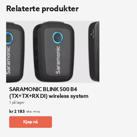
Relaterte produkter
SARAMONIC BLINK 500 B4
(TX+TX+RX DI) wireless system
1 på lager
kr
2 183
eks. mva.
Kjøp nå