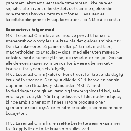
patentert, ekstremt lett tandemmembran. Ikke bare er
signalet til enhver tid beskyttet, det samme gjelder din
investering i høykvalitets mikrofoner. Dessuten er
kabeltilkoplingene selvsagt konstruert for å tåle å bli dratt i.
Sceneutstyr følger med
MKE Essential Omni leveres med velprøvd tilbehør for
scenebruk og oppfyller alle krav når det gjelder sminke osv.
Den kan plasseres på pannen eller på kinnet, med tape,
magnetholder, «»Dracula»»-klips, med eller uten makeup-
deksler, med vindbeskyttelse, og i svart eller beige. Den har
alle de egenskaper som trengs for å være ubemerket –
bortsett fra lyden, selvfølgelig.
MKE Essential Omni (kule) er konstruert for krevende daglig
bruk på livescenen. Den nyutviklede KE 4-kapselen har sin
opprinnelse i Broadway-standarden MKE 2, med
forbedringer som gir en varm og forvrengningsfri lyd, selv
ved høye lydtrykk. Når ting reduseres til det nødvendigste,
blir de ambisjoner som finnes i store produksjoner,
gjennomførbare også for mindre produksjoner med mindre
budsjetter.
MKE Essential Omni har en rekke beskyttelsesmekanismer
for å oppfylle de tøffe krav som stilles ved