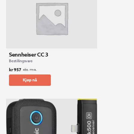
Sennheiser CC 3
Bestillingsvare
kr
957
eks. mva.
Kjøp nå