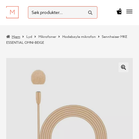
SØK
Hopp
Hopp
Søk
M
kr
0
til
til
etter:
navigasjon
innhold
Hjem
Lyd
Mikrofoner
Hodebøyle mikrofon
Sennheiser MKE
ESSENTIAL OMNI-BEIGE