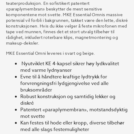
teaterproduksjon. En sofistikert patentert
«paraplymembran» beskytter de mest sensitive
komponentene mot svette. MKE Essential Omnis massive
potensial vil forbli i bakgrunnen, takket være den lette, diskré
konstruksjonen. Hvis du ikke velger å feste mikrofonen med
tape ved munnen, finnes det et stort utvalg tilbehør til
rådighet, inkludert roterbare klips, magnetmontering og
makeup-deksler.
MKE Essential Omni leveres i svart og beige.
Nyutviklet KE 4-kapsel sikrer høy lydkvalitet
med varme lydnyanser
Evne til å håndtere kraftige lydtrykk for
forvrengningsfri lydgjengivelse ved alle
bruksområder
Robust konstruksjon og samtidig lekker og
diskré
Patentert «paraplymembran», motstandsdyktig
mot svette
Kan festes til hode eller kropp, diverse tilbehør
med alle slags festemuligheter