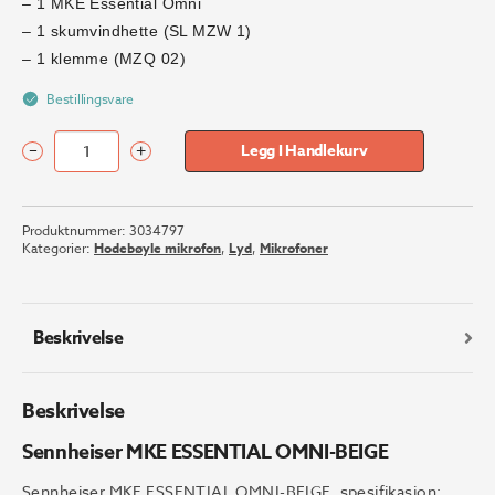
– 1 MKE Essential Omni
– 1 skumvindhette (SL MZW 1)
– 1 klemme (MZQ 02)
Bestillingsvare
–
+
Legg I Handlekurv
Sennheiser
MKE
ESSENTIAL
Produktnummer:
3034797
OMNI-
Kategorier:
Hodebøyle mikrofon
,
Lyd
,
Mikrofoner
BEIGE
antall
Beskrivelse
Beskrivelse
Sennheiser MKE ESSENTIAL OMNI-BEIGE
Sennheiser MKE ESSENTIAL OMNI-BEIGE, spesifikasjon: