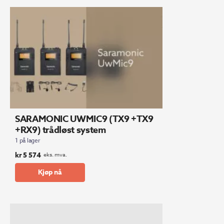
SARAMONIC UWMIC9 (TX9 +TX9
+RX9) trådløst system
1 på lager
kr
5 574
eks. mva.
Kjøp nå