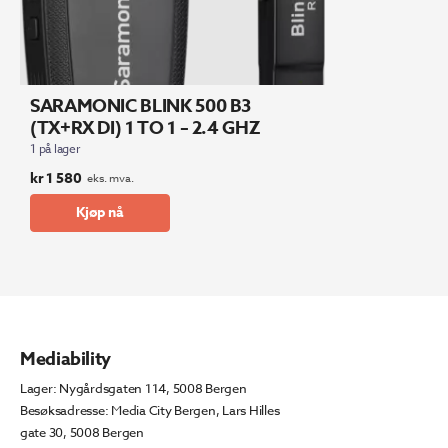
SARAMONIC BLINK 500 B3
(TX+RX DI) 1 TO 1 – 2.4 GHZ
1 på lager
kr
1 580
eks. mva.
Kjøp nå
Mediability
Lager: Nygårdsgaten 114, 5008 Bergen
Besøksadresse: Media City Bergen, Lars Hilles
gate 30, 5008 Bergen