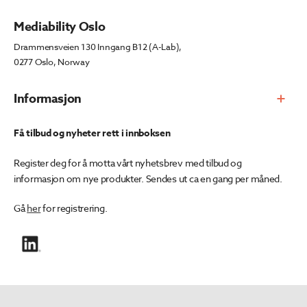
Mediability Oslo
Drammensveien 130 Inngang B12 (A-Lab),
0277 Oslo, Norway
Informasjon
Få tilbud og nyheter rett i innboksen
Register deg for å motta vårt nyhetsbrev med tilbud og
informasjon om nye produkter. Sendes ut ca en gang per måned.
Gå
her
for registrering.