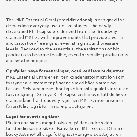
The MKE Essential Omni (omnidirectional) is designed for
demanding everyday use on live stages. The newly
developed KE 4 capsule is derived from the Broadway
standard MKE 2, with improvements that provide a warm
and distortion-free signal, even at high sound pressure
levels. Reduced to the essentials, the aspirations of big
productions become feasible, even for smaller productions
and smaller budgets.
Oppfyller høye forventninger, også ved lave budsjetter
MKE Essential Omni er en liten kondensatormikrofon som
forsyner alle stemmer på scenen med både varme og
briljans. Selv ved meget kraftig volum vil signalet være uten
forvrengning. Den nye KE 4-kapselen har overtatt de høye
standardene fra Broadway-stjernen MKE 2, men prisen er
fortsatt lav, også for mindre produksjoner.
Laget for svette og tårer
På den ene siden meget følsom, på den andre siden
fullstendig scene-sikker: Kapselen i MKE Essential Omni er
beskyttet mot all slags fuktighet (vanligvis svette) av en