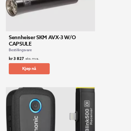
Sennheiser SKM AVX-3 W/O
CAPSULE
Bestillingsvare
kr
3 827
eks. mva.
Kjøp nå