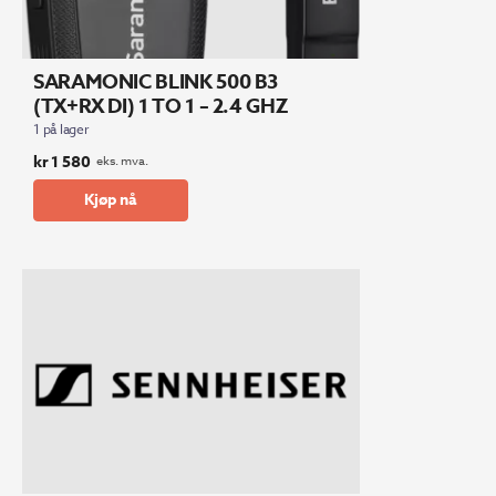
SARAMONIC BLINK 500 B3
(TX+RX DI) 1 TO 1 – 2.4 GHZ
1 på lager
kr
1 580
eks. mva.
Kjøp nå