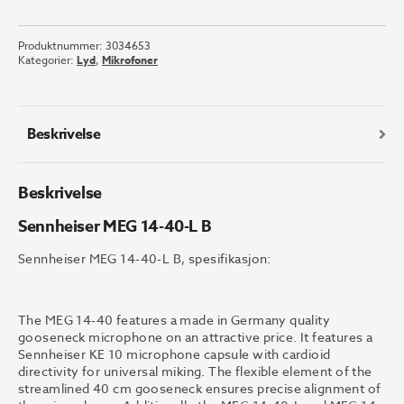
MEG
14-
Produktnummer:
3034653
40-
Kategorier:
Lyd
,
Mikrofoner
L
B
antall
Beskrivelse
Beskrivelse
Sennheiser MEG 14-40-L B
Sennheiser MEG 14-40-L B, spesifikasjon:
The MEG 14-40 features a made in Germany quality
gooseneck microphone on an attractive price. It features a
Sennheiser KE 10 microphone capsule with cardioid
directivity for universal miking. The flexible element of the
streamlined 40 cm gooseneck ensures precise alignment of