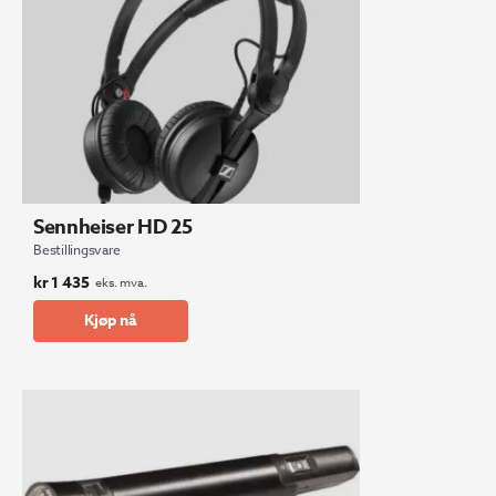
Sennheiser HD 25
Bestillingsvare
kr
1 435
eks. mva.
Kjøp nå