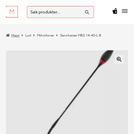
SØK
Hopp
Hopp
Søk
M
kr
0
til
til
etter:
navigasjon
innhold
Hjem
Lyd
Mikrofoner
Sennheiser MEG 14-40-L B