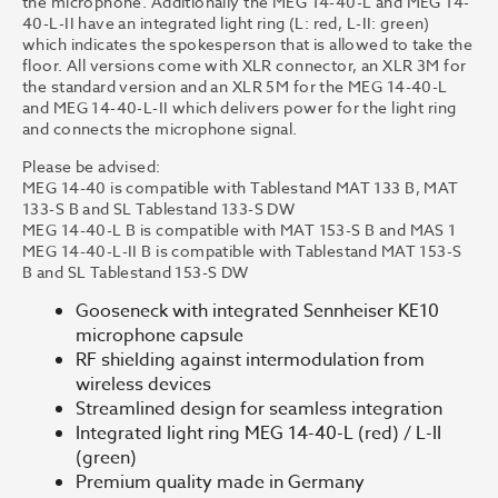
the microphone. Additionally the MEG 14-40-L and MEG 14-
40-L-II have an integrated light ring (L: red, L-II: green)
which indicates the spokesperson that is allowed to take the
floor. All versions come with XLR connector, an XLR 3M for
the standard version and an XLR 5M for the MEG 14-40-L
and MEG 14-40-L-II which delivers power for the light ring
and connects the microphone signal.
Please be advised:
MEG 14-40 is compatible with Tablestand MAT 133 B, MAT
133-S B and SL Tablestand 133-S DW
MEG 14-40-L B is compatible with MAT 153-S B and MAS 1
MEG 14-40-L-II B is compatible with Tablestand MAT 153-S
B and SL Tablestand 153-S DW
Gooseneck with integrated Sennheiser KE10
microphone capsule
RF shielding against intermodulation from
wireless devices
Streamlined design for seamless integration
Integrated light ring MEG 14-40-L (red) / L-II
(green)
Premium quality made in Germany