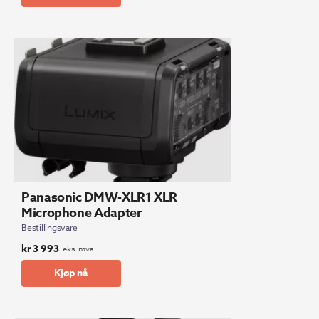
Panasonic DMW-XLR1 XLR
Microphone Adapter
Bestillingsvare
kr
3 993
eks. mva.
Kjøp nå