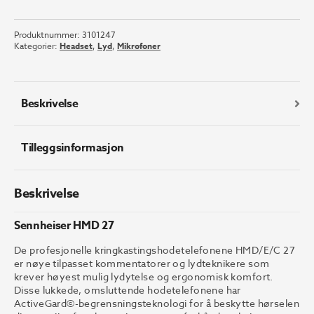
HMD
27
Produktnummer:
3101247
antall
Kategorier:
Headset
,
Lyd
,
Mikrofoner
Beskrivelse
Tilleggsinformasjon
Beskrivelse
Sennheiser HMD 27
De profesjonelle kringkastingshodetelefonene HMD/E/C 27
er nøye tilpasset kommentatorer og lydteknikere som
krever høyest mulig lydytelse og ergonomisk komfort.
Disse lukkede, omsluttende hodetelefonene har
ActiveGard©-begrensningsteknologi for å beskytte hørselen