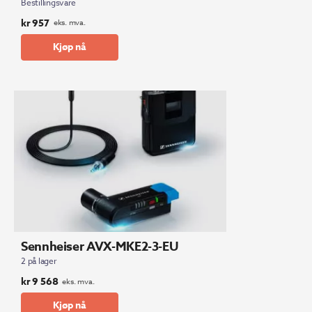
Bestillingsvare
kr
957
eks. mva.
Kjøp nå
Sennheiser AVX-MKE2-3-EU
2 på lager
kr
9 568
eks. mva.
Kjøp nå