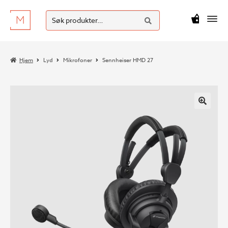
SØK
Hopp
Hopp
Søk
M
kr
0
til
til
etter:
navigasjon
innhold
Hjem
Lyd
Mikrofoner
Sennheiser HMD 27