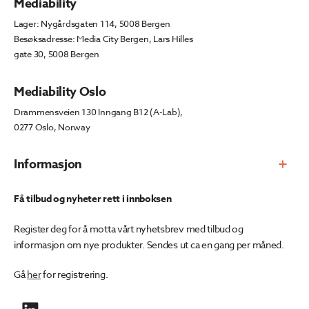
Mediability
Lager: Nygårdsgaten 114, 5008 Bergen
Besøksadresse: Media City Bergen, Lars Hilles
gate 30, 5008 Bergen
Mediability Oslo
Drammensveien 130 Inngang B12 (A-Lab),
0277 Oslo, Norway
Informasjon
Få tilbud og nyheter rett i innboksen
Register deg for å motta vårt nyhetsbrev med tilbud og
informasjon om nye produkter. Sendes ut ca en gang per måned.
Gå
her
for registrering.