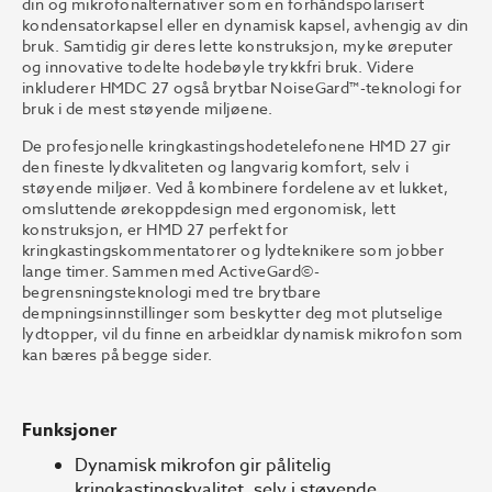
din og mikrofonalternativer som en forhåndspolarisert
kondensatorkapsel eller en dynamisk kapsel, avhengig av din
bruk. Samtidig gir deres lette konstruksjon, myke øreputer
og innovative todelte hodebøyle trykkfri bruk. Videre
inkluderer HMDC 27 også brytbar NoiseGard™-teknologi for
bruk i de mest støyende miljøene.
De profesjonelle kringkastingshodetelefonene HMD 27 gir
den fineste lydkvaliteten og langvarig komfort, selv i
støyende miljøer. Ved å kombinere fordelene av et lukket,
omsluttende ørekoppdesign med ergonomisk, lett
konstruksjon, er HMD 27 perfekt for
kringkastingskommentatorer og lydteknikere som jobber
lange timer. Sammen med ActiveGard©-
begrensningsteknologi med tre brytbare
dempningsinnstillinger som beskytter deg mot plutselige
lydtopper, vil du finne en arbeidklar dynamisk mikrofon som
kan bæres på begge sider.
Funksjoner
Dynamisk mikrofon gir pålitelig
kringkastingskvalitet, selv i støyende