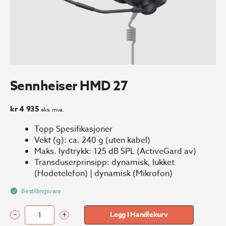
Sennheiser HMD 27
kr
4 935
eks. mva.
Topp Spesifikasjoner
Vekt (g): ca. 240 g (uten kabel)
Maks. lydtrykk: 125 dB SPL (ActiveGard av)
Transduserprinsipp: dynamisk, lukket
(Hodetelefon) | dynamisk (Mikrofon)
Bestillingsvare
–
+
Legg I Handlekurv
Sennheiser