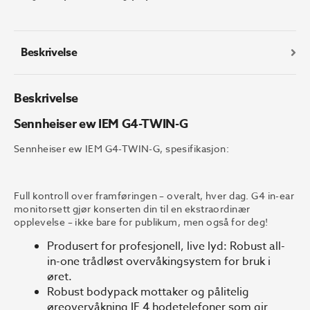
TWIN-
G
antall
Beskrivelse
Beskrivelse
Sennheiser ew IEM G4-TWIN-G
Sennheiser ew IEM G4-TWIN-G, spesifikasjon:
Full kontroll over framføringen – overalt, hver dag. G4 in-ear
monitorsett gjør konserten din til en ekstraordinær
opplevelse – ikke bare for publikum, men også for deg!
Produsert for profesjonell, live lyd: Robust all-
in-one trådløst overvåkingsystem for bruk i
øret.
Robust bodypack mottaker og pålitelig
øreovervåkning IE 4 hodetelefoner som gir