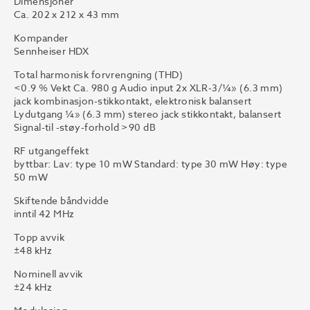
Dimensjoner
Ca. 202 x 212 x 43 mm
Kompander
Sennheiser HDX
Total harmonisk forvrengning (THD)
<0.9 % Vekt Ca. 980 g Audio input 2x XLR-3/¼» (6.3 mm)
jack kombinasjon-stikkontakt, elektronisk balansert
Lydutgang ¼» (6.3 mm) stereo jack stikkontakt, balansert
Signal-til -støy-forhold >90 dB
RF utgangeffekt
byttbar: Lav: type 10 mW Standard: type 30 mW Høy: type
50 mW
Skiftende båndvidde
inntil 42 MHz
Topp avvik
±48 kHz
Nominell avvik
±24 kHz