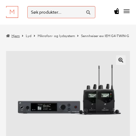
SØK
Hopp
Hopp
Søk
M
kr
0
til
til
etter:
navigasjon
innhold
Hjem
Lyd
Mikrofon- og lydsystem
Sennheiser ew IEM G4-TWIN-G