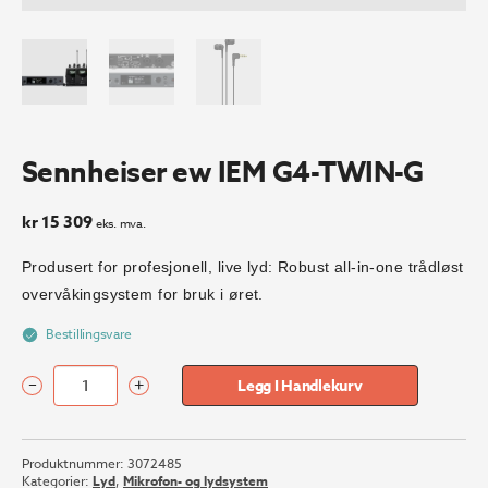
Sennheiser ew IEM G4-TWIN-G
kr
15 309
eks. mva.
Produsert for profesjonell, live lyd: Robust all-in-one trådløst
overvåkingsystem for bruk i øret.
Bestillingsvare
–
+
Legg I Handlekurv
Sennheiser
ew
IEM
Produktnummer:
3072485
G4-
Kategorier:
Lyd
,
Mikrofon- og lydsystem