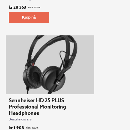
kr
28 363
eks. mva.
Kjøp nå
Sennheiser HD 25 PLUS
Professional Monitoring
Headphones
Bestillingsvare
kr
1 908
eks. mva.