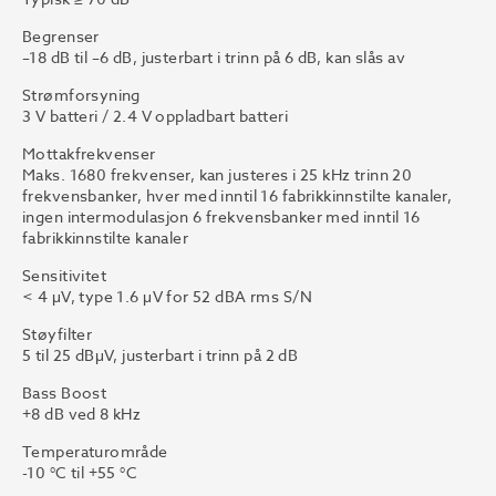
Begrenser
–18 dB til –6 dB, justerbart i trinn på 6 dB, kan slås av
Strømforsyning
3 V batteri / 2.4 V oppladbart batteri
Mottakfrekvenser
Maks. 1680 frekvenser, kan justeres i 25 kHz trinn 20
frekvensbanker, hver med inntil 16 fabrikkinnstilte kanaler,
ingen intermodulasjon 6 frekvensbanker med inntil 16
fabrikkinnstilte kanaler
Sensitivitet
< 4 μV, type 1.6 μV for 52 dBA rms S/N
Støyfilter
5 til 25 dBμV, justerbart i trinn på 2 dB
Bass Boost
+8 dB ved 8 kHz
Temperaturområde
-10 °C til +55 °C