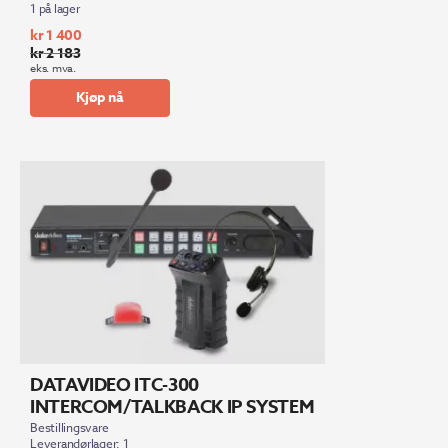
1 på lager
kr
1 400
kr
2 183
Opprinnelig
Nåværende
eks. mva.
pris
pris
Kjøp nå
var:
er:
kr 2
kr 1
183.
400.
DATAVIDEO ITC-300
INTERCOM/TALKBACK IP SYSTEM
Bestillingsvare
Leverandørlager: 1