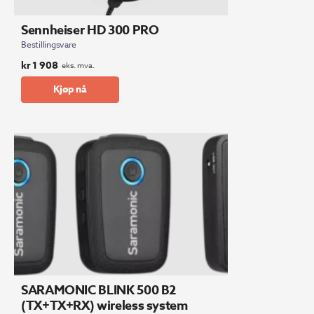
Sennheiser HD 300 PRO
Bestillingsvare
kr
1 908
eks. mva.
Kjøp nå
SARAMONIC BLINK 500 B2
(TX+TX+RX) wireless system