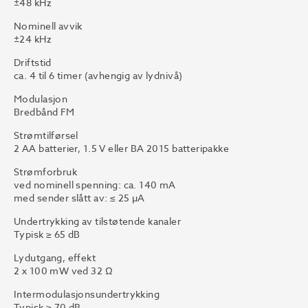
±48 kHz
Nominell avvik
±24 kHz
Driftstid
ca. 4 til 6 timer (avhengig av lydnivå)
Modulasjon
Bredbånd FM
Strømtilførsel
2 AA batterier, 1.5 V eller BA 2015 batteripakke
Strømforbruk
ved nominell spenning: ca. 140 mA
med sender slått av: ≤ 25 µA
Undertrykking av tilstøtende kanaler
Typisk ≥ 65 dB
Lydutgang, effekt
2 x 100 mW ved 32 Ω
Intermodulasjonsundertrykking
Typisk ≥ 70 dB