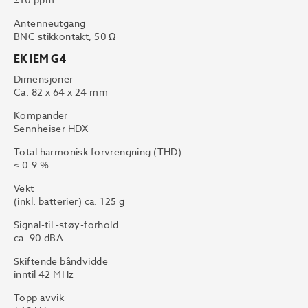
Antenneutgang
BNC stikkontakt, 50 Ω
EK IEM G4
Dimensjoner
Ca. 82 x 64 x 24 mm
Kompander
Sennheiser HDX
Total harmonisk forvrengning (THD)
≤ 0.9 %
Vekt
(inkl. batterier) ca. 125 g
Signal-til -støy-forhold
ca. 90 dBA
Skiftende båndvidde
inntil 42 MHz
Topp avvik