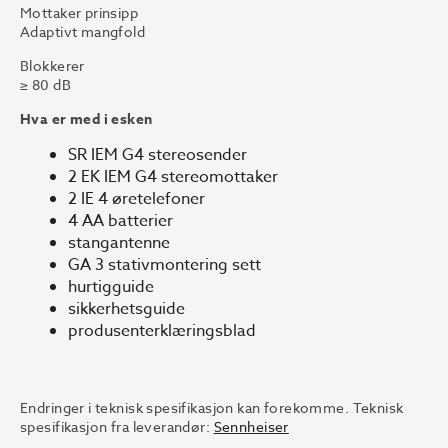
Mottaker prinsipp
Adaptivt mangfold
Blokkerer
≥ 80 dB
Hva er med i esken
SR IEM G4 stereosender
2 EK IEM G4 stereomottaker
2 IE 4 øretelefoner
4 AA batterier
stangantenne
GA 3 stativmontering sett
hurtigguide
sikkerhetsguide
produsenterklæringsblad
Endringer i teknisk spesifikasjon kan forekomme. Teknisk
spesifikasjon fra leverandør:
Sennheiser