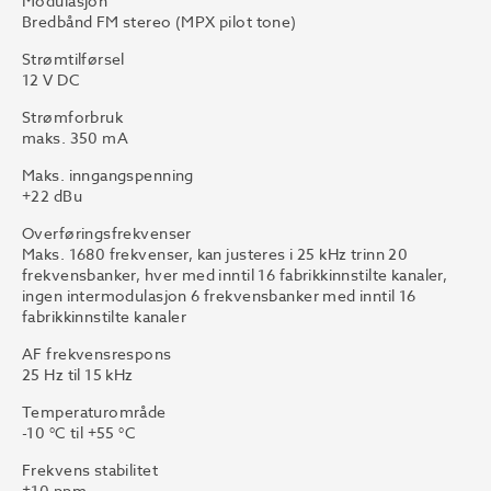
Modulasjon
Bredbånd FM stereo (MPX pilot tone)
Strømtilførsel
12 V DC
Strømforbruk
maks. 350 mA
Maks. inngangspenning
+22 dBu
Overføringsfrekvenser
Maks. 1680 frekvenser, kan justeres i 25 kHz trinn 20
frekvensbanker, hver med inntil 16 fabrikkinnstilte kanaler,
ingen intermodulasjon 6 frekvensbanker med inntil 16
fabrikkinnstilte kanaler
AF frekvensrespons
25 Hz til 15 kHz
Temperaturområde
-10 °C til +55 °C
Frekvens stabilitet
±10 ppm