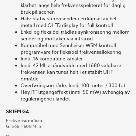
klarhet langs hele frekvensspekteret for daglig
bruk på scenen
Halv-stativ stereosender i en kapsel av hel-
metall med OLED display for full kontroll
Enkel og fleksibel trådløs synkronisering mellom
sender og mottaker via infrarød
Kompatibel med Sennheiser WSM kontroll
programvare for fleksibel frekvensallokering
Inntil 16 kompatible kanaler
Inntil 42 MHz båndvidde med 1680 valgbare
frekvenser, kan tunes helt i et stabilt UHF
område
Overføringsområde: Inntil 100 meter / 300 fot
Høy RF utgangeffekt (inntil 50 mW) avhengig av
reguleringene i landet
SR IEM G4
Frekvensområder
G: 566 – 608 MHz