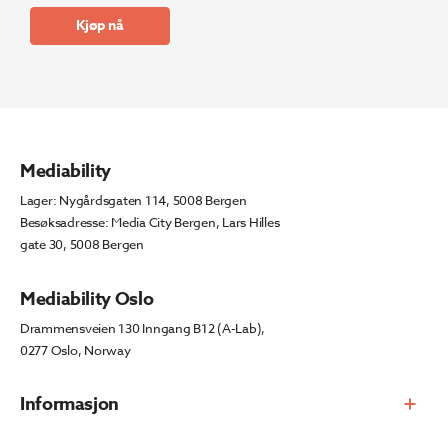
pris
pris
Kjøp nå
var:
er:
kr 2
kr 1
183.
400.
Mediability
Lager: Nygårdsgaten 114, 5008 Bergen
Besøksadresse: Media City Bergen, Lars Hilles
gate 30, 5008 Bergen
Mediability Oslo
Drammensveien 130 Inngang B12 (A-Lab),
0277 Oslo, Norway
Informasjon