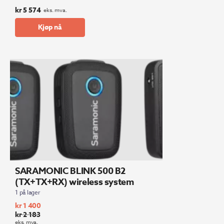
kr
5 574
eks. mva.
Kjøp nå
SARAMONIC BLINK 500 B2
(TX+TX+RX) wireless system
1 på lager
kr
1 400
kr
2 183
Opprinnelig
Nåværende
eks. mva.