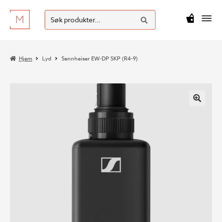
SØK
Hopp
Hopp
Søk
M
kr
0
til
til
etter:
navigasjon
innhold
Hjem
Lyd
Sennheiser EW-DP SKP (R4-9)