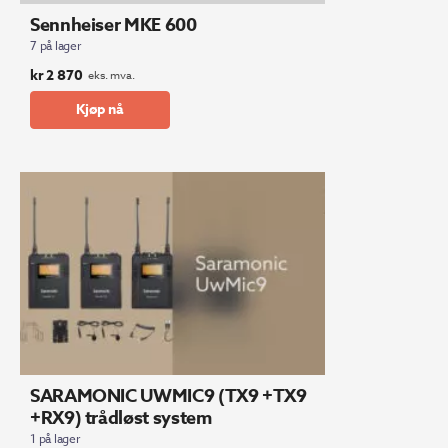
Sennheiser MKE 600
7 på lager
kr
2 870
eks. mva.
Kjøp nå
SARAMONIC UWMIC9 (TX9 +TX9
+RX9) trådløst system
1 på lager