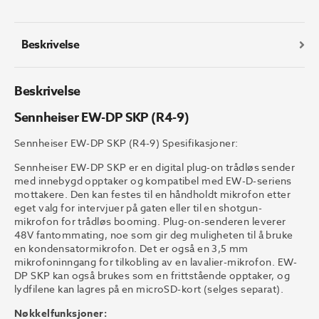
9)
antall
Beskrivelse
Beskrivelse
Sennheiser EW-DP SKP (R4-9)
Sennheiser EW-DP SKP (R4-9) Spesifikasjoner:
Sennheiser EW-DP SKP er en digital plug-on trådløs sender
med innebygd opptaker og kompatibel med EW-D-seriens
mottakere. Den kan festes til en håndholdt mikrofon etter
eget valg for intervjuer på gaten eller til en shotgun-
mikrofon for trådløs booming. Plug-on-senderen leverer
48V fantommating, noe som gir deg muligheten til å bruke
en kondensatormikrofon. Det er også en 3,5 mm
mikrofoninngang for tilkobling av en lavalier-mikrofon. EW-
DP SKP kan også brukes som en frittstående opptaker, og
lydfilene kan lagres på en microSD-kort (selges separat).
Nøkkelfunksjoner: