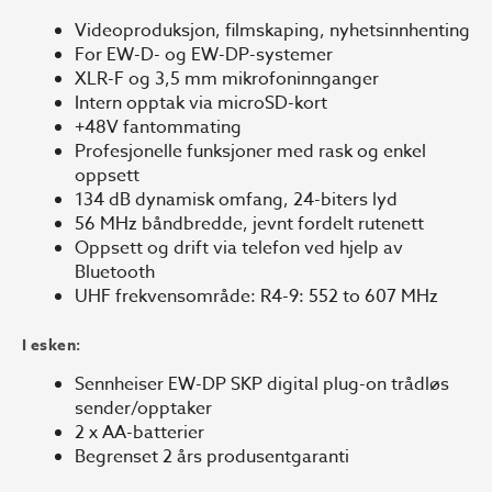
Videoproduksjon, filmskaping, nyhetsinnhenting
For EW-D- og EW-DP-systemer
XLR-F og 3,5 mm mikrofoninnganger
Intern opptak via microSD-kort
+48V fantommating
Profesjonelle funksjoner med rask og enkel
oppsett
134 dB dynamisk omfang, 24-biters lyd
56 MHz båndbredde, jevnt fordelt rutenett
Oppsett og drift via telefon ved hjelp av
Bluetooth
UHF frekvensområde: R4-9: 552 to 607 MHz
I esken:
Sennheiser EW-DP SKP digital plug-on trådløs
sender/opptaker
2 x AA-batterier
Begrenset 2 års produsentgaranti