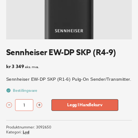
Sennheiser EW-DP SKP (R4-9)
kr
3 349
eks. mva.
Sennheiser EW-DP SKP (R1-6) Pulg-On Sender/Transmitter.
Bestillingsvare
–
+
Legg I Handlekurv
Sennheiser
EW-
DP
Produktnummer:
3092650
SKP
Kategori:
Lyd
(R4-