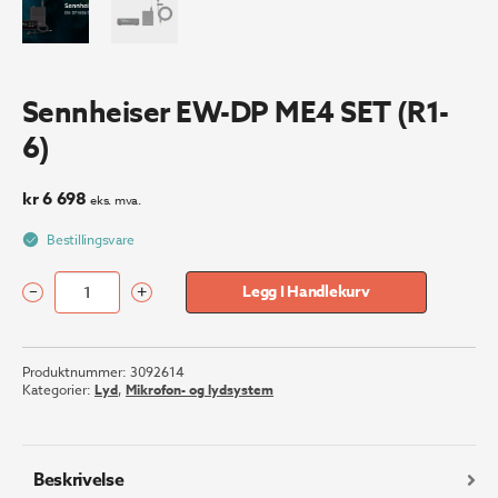
Sennheiser EW-DP ME4 SET (R1-
6)
kr
6 698
eks. mva.
Bestillingsvare
–
+
Legg I Handlekurv
Sennheiser
EW-
DP
Produktnummer:
3092614
ME4
Kategorier:
Lyd
,
Mikrofon- og lydsystem
SET
(R1-
6)
antall
Beskrivelse