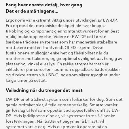
Fang hver eneste detalj, hver gang
Det er de små tingene…
Ergonomi var ekstremt viktig under utviklingen av EW-DP.
Fra og med det mekaniske designet ble hver knapp,
tilkobling og komponent gjennomtenkt vurdert for en best
mulig brukeropplevelse. Videre er EW-DP det første
bærbare trådløse systemet som har magnetisk stabelbare
mottakere med en frontvendt OLED-skjerm. Disse
funksjonene muliggjør enkelhet og fleksibilitet når du
monterer mottakeren, og gir optimal synlighet uavhengig av
plassering, vinkel eller lys. En rekke strømalternativer
inkluderer primærceller, litium-ion oppladbare batteripakker
og direkte strøm via USB-C, noe som sikrer trygghet under
lange timer på settet.
Veiledning når du trenger det mest
EW-DP er et trådløst system som feilsøker for deg. Som det
gamle ordtaket sier, å feile er menneskelig. Smarte varsler
gir forslag til feil som oppstår ved oppsett eller drift av EW-
DP. Hvis lydklippene dine er, vil systemet foreslå å senke
forsterkningen. Når batteriet begynner å bli lavt, vil
systemet varsle deg. Hvis du prøver å operere på en