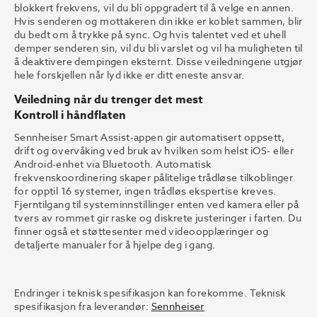
blokkert frekvens, vil du bli oppgradert til å velge en annen.
Hvis senderen og mottakeren din ikke er koblet sammen, blir
du bedt om å trykke på sync. Og hvis talentet ved et uhell
demper senderen sin, vil du bli varslet og vil ha muligheten til
å deaktivere dempingen eksternt. Disse veiledningene utgjør
hele forskjellen når lyd ikke er ditt eneste ansvar.
Veiledning når du trenger det mest
Kontroll i håndflaten
Sennheiser Smart Assist-appen gir automatisert oppsett,
drift og overvåking ved bruk av hvilken som helst iOS- eller
Android-enhet via Bluetooth. Automatisk
frekvenskoordinering skaper pålitelige trådløse tilkoblinger
for opptil 16 systemer, ingen trådløs ekspertise kreves.
Fjerntilgang til systeminnstillinger enten ved kamera eller på
tvers av rommet gir raske og diskrete justeringer i farten. Du
finner også et støttesenter med videoopplæringer og
detaljerte manualer for å hjelpe deg i gang.
Endringer i teknisk spesifikasjon kan forekomme. Teknisk
spesifikasjon fra leverandør:
Sennheiser