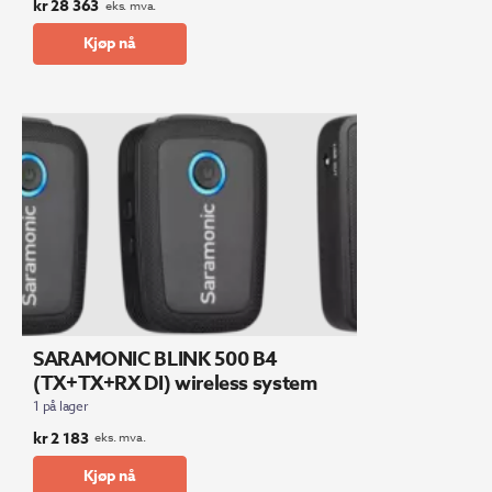
kr
28 363
eks. mva.
Kjøp nå
SARAMONIC BLINK 500 B4
(TX+TX+RX DI) wireless system
1 på lager
kr
2 183
eks. mva.
Kjøp nå