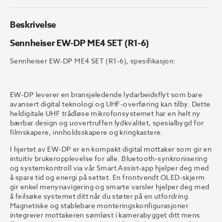
Beskrivelse
Sennheiser EW-DP ME4 SET (R1-6)
Sennheiser EW-DP ME4 SET (R1-6), spesifikasjon:
EW-DP leverer en bransjeledende lydarbeidsflyt som bare
avansert digital teknologi og UHF-overføring kan tilby. Dette
heldigitale UHF trådløse mikrofonsystemet har en helt ny
bærbar design og uovertruffen lydkvalitet, spesialbygd for
filmskapere, innholdsskapere og kringkastere.
I hjertet av EW-DP er en kompakt digital mottaker som gir en
intuitiv brukeropplevelse for alle. Bluetooth-synkronisering
og systemkontroll via vår Smart Assist-app hjelper deg med
å spare tid og energi på settet. En frontvendt OLED-skjerm
gir enkel menynavigering og smarte varsler hjelper deg med
å feilsøke systemet ditt når du støter på en utfordring.
Magnetiske og stablebare monteringskonfigurasjoner
integrerer mottakeren sømløst i kamerabygget ditt mens