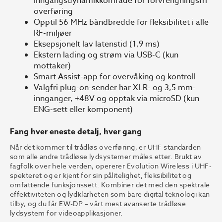
inngangsdynamikkområde for forvrengningsfri
overføring
Opptil 56 MHz båndbredde for fleksibilitet i alle
RF-miljøer
Eksepsjonelt lav latenstid (1,9 ms)
Ekstern lading og strøm via USB-C (kun
mottaker)
Smart Assist-app for overvåking og kontroll
Valgfri plug-on-sender har XLR- og 3,5 mm-
innganger, +48V og opptak via microSD (kun
ENG-sett eller komponent)
Fang hver eneste detalj, hver gang
Når det kommer til trådløs overføring, er UHF standarden
som alle andre trådløse lydsystemer måles etter. Brukt av
fagfolk over hele verden, opererer Evolution Wireless i UHF-
spekteret og er kjent for sin pålitelighet, fleksibilitet og
omfattende funksjonssett. Kombiner det med den spektrale
effektiviteten og lydklarheten som bare digital teknologi kan
tilby, og du får EW-DP – vårt mest avanserte trådløse
lydsystem for videoapplikasjoner.