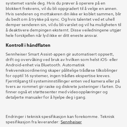
systemet varsle deg. Hvis du prøver å operere på en
blokkert frekvens, vil du bli oppgradert til å velge en annen.
Hvis senderen og mottakeren din ikke er koblet sammen, blir
du bedt om å trykke på sync. Og hvis talentet ved et uhell
demper senderen sin, vil du bli varslet og vil ha muligheten til
å deaktivere dempingen eksternt. Disse veiledningene utgjør
hele forskjellen når lyd ikke er ditt eneste ansvar.
Kontroll i håndflaten
Sennheiser Smart Assist-appen gir automatisert oppsett,
drift og overvåking ved bruk av hvilken som helst iOS- eller
Android-enhet via Bluetooth. Automatisk
frekvenskoordinering skaper pålitelige trådløse tilkoblinger
for opptil 16 systemer, ingen trådløs ekspertise kreves.
Fjerntilgang til systeminnstillinger enten ved kamera eller på
tvers av rommet gir raske og diskrete justeringer i farten. Du
finner også et støttesenter med videoopplæringer og
detaljerte manualer for å hjelpe deg i gang.
Endringer i teknisk spesifikasjon kan forekomme. Teknisk
spesifikasjon fra leverandør:
Sennheiser