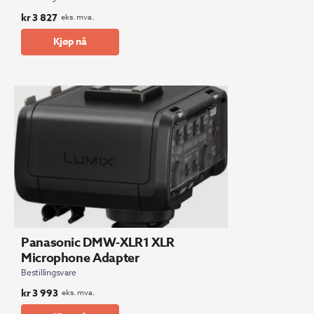
kr
3 827
eks. mva.
Kjøp nå
Panasonic DMW-XLR1 XLR
Microphone Adapter
Bestillingsvare
kr
3 993
eks. mva.