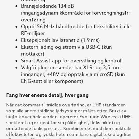
Bransjeledende 134 dB
inngangsdynamikkområde for forvrengningsfri
overføring
Opptil 56 MHz båndbredde for fleksibilitet i alle
RF-miljøer
Eksepsjonelt lav latenstid (1,9 ms)
Ekstern lading og strøm via USB-C (kun
mottaker)
Smart Assist-app for overvåking og kontroll
Valgfri plug-on-sender har XLR- og 3,5 mm-
innganger, +48V og opptak via microSD (kun
ENG-sett eller komponent)
Fang hver eneste detalj, hver gang
Når det kommer til trådløs overføring, er UHF standarden
som alle andre trådløse lydsystemer måles etter. Brukt av
fagfolk over hele verden, opererer Evolution Wireless i UHF-
spekteret og er kjent for sin pålitelighet, fleksibilitet og
omfattende funksjonssett. Kombiner det med den spektrale
effektiviteten og lydklarheten som bare digital teknologi kan