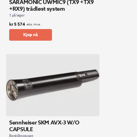
SARAMONIC UWMIC9 (TX9 +TX9
+RX9) trådløst system
1 på lager
kr
5 574
eks. mva.
Kjøp nå
Sennheiser SKM AVX-3 W/O
CAPSULE
Bestillingsvare