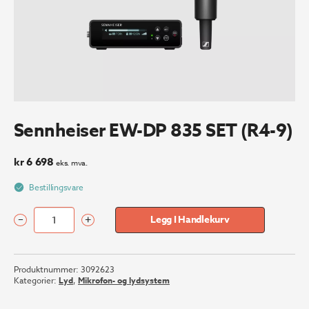
Sennheiser EW-DP 835 SET (R4-9)
kr
6 698
eks. mva.
Bestillingsvare
–
+
Legg I Handlekurv
Sennheiser
EW-
DP
Produktnummer:
3092623
835
Kategorier:
Lyd
,
Mikrofon- og lydsystem
SET
(R4-