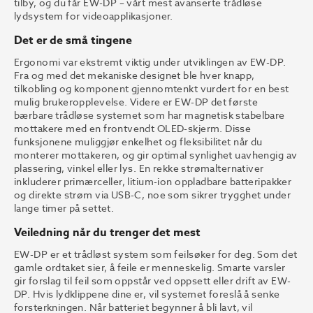
tilby, og du får EW-DP – vårt mest avanserte trådløse
lydsystem for videoapplikasjoner.
Det er de små tingene
Ergonomi var ekstremt viktig under utviklingen av EW-DP.
Fra og med det mekaniske designet ble hver knapp,
tilkobling og komponent gjennomtenkt vurdert for en best
mulig brukeropplevelse. Videre er EW-DP det første
bærbare trådløse systemet som har magnetisk stabelbare
mottakere med en frontvendt OLED-skjerm. Disse
funksjonene muliggjør enkelhet og fleksibilitet når du
monterer mottakeren, og gir optimal synlighet uavhengig av
plassering, vinkel eller lys. En rekke strømalternativer
inkluderer primærceller, litium-ion oppladbare batteripakker
og direkte strøm via USB-C, noe som sikrer trygghet under
lange timer på settet.
Veiledning når du trenger det mest
EW-DP er et trådløst system som feilsøker for deg. Som det
gamle ordtaket sier, å feile er menneskelig. Smarte varsler
gir forslag til feil som oppstår ved oppsett eller drift av EW-
DP. Hvis lydklippene dine er, vil systemet foreslå å senke
forsterkningen. Når batteriet begynner å bli lavt, vil