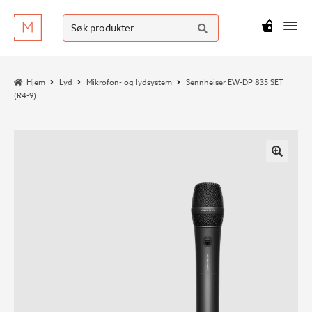
SØK
Hopp
Hopp
Søk
M
kr
0
til
til
etter:
navigasjon
innhold
Hjem
Lyd
Mikrofon- og lydsystem
Sennheiser EW-DP 835 SET
(R4-9)