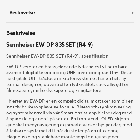
9)
antall
Beskrivelse
Beskrivelse
Sennheiser EW-DP 835 SET (R4-9)
Sennheiser EW-DP 835 SET (R4-9), spesifikasjon:
EW-DP leverer en bransjeledende lydarbeidsflyt som bare
avansert digital teknologi og UHF-overføring kan tilby. Dette
heldigitale UHF trådløse mikrofonsystemet har en helt ny
bærbar design og uovertruffen lydkvalitet, spesialbygd for
filmskapere, innholdsskapere og kringkastere.
I hjertet av EW-DP er en kompakt digital mottaker som gir en
intuitiv brukeropplevelse for alle. Bluetooth-synkronisering
og systemkontroll via vår Smart Assist-app hjelper deg med
å spare tid og energi på settet. En frontvendt OLED-skjerm
gir enkel menynavigering og smarte varsler hjelper deg med
å feilsøke systemet ditt når du støter på en utfordring.
Magnetiske og stablebare monteringskonfigurasjoner