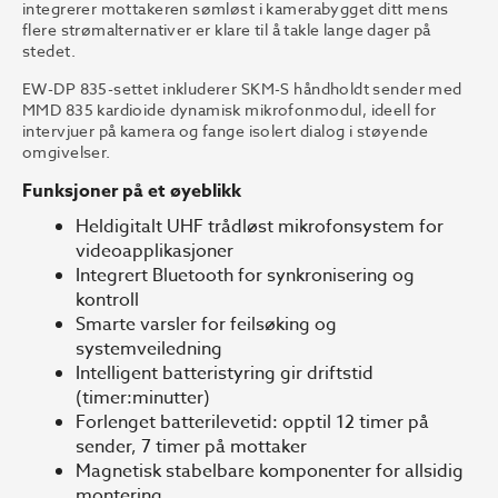
integrerer mottakeren sømløst i kamerabygget ditt mens
flere strømalternativer er klare til å takle lange dager på
stedet.
EW-DP 835-settet inkluderer SKM-S håndholdt sender med
MMD 835 kardioide dynamisk mikrofonmodul, ideell for
intervjuer på kamera og fange isolert dialog i støyende
omgivelser.
Funksjoner på et øyeblikk
Heldigitalt UHF trådløst mikrofonsystem for
videoapplikasjoner
Integrert Bluetooth for synkronisering og
kontroll
Smarte varsler for feilsøking og
systemveiledning
Intelligent batteristyring gir driftstid
(timer:minutter)
Forlenget batterilevetid: opptil 12 timer på
sender, 7 timer på mottaker
Magnetisk stabelbare komponenter for allsidig
montering