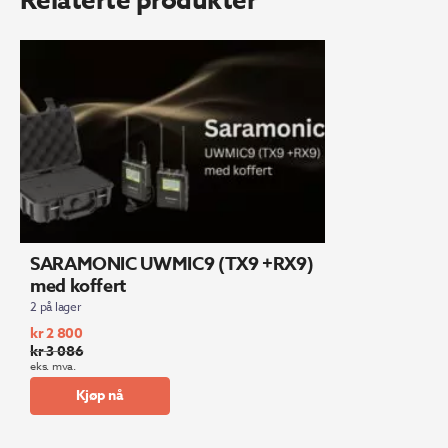
SARAMONIC UWMIC9 (TX9 +RX9)
med koffert
2 på lager
kr
2 800
kr
3 086
Opprinnelig
Nåværende
eks. mva.
pris
pris
Kjøp nå
var:
er:
kr 3
kr 2
086.
800.