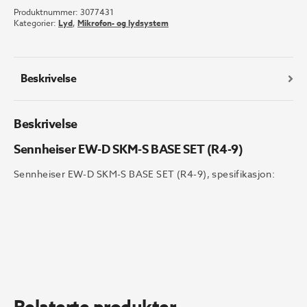
Produktnummer:
3077431
SKM-
Kategorier:
Lyd
,
Mikrofon- og lydsystem
S
BASE
SET
(R4-
Beskrivelse
9)
antall
Beskrivelse
Sennheiser EW-D SKM-S BASE SET (R4-9)
Sennheiser EW-D SKM-S BASE SET (R4-9), spesifikasjon:
Relaterte produkter