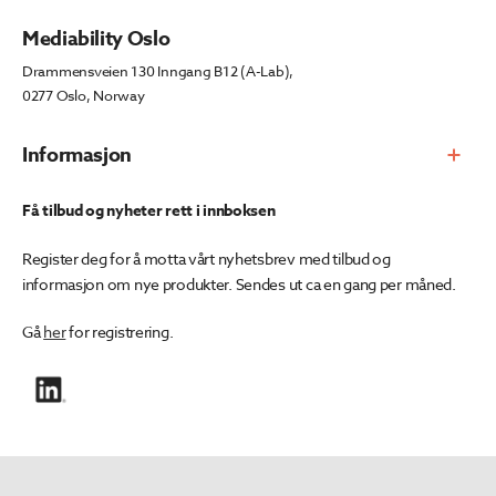
Mediability Oslo
Drammensveien 130 Inngang B12 (A-Lab),
0277 Oslo, Norway
Informasjon
Få tilbud og nyheter rett i innboksen
Register deg for å motta vårt nyhetsbrev med tilbud og
informasjon om nye produkter. Sendes ut ca en gang per måned.
Gå
her
for registrering.