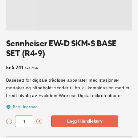
Sennheiser EW-D SKM-S BASE
SET (R4-9)
kr
5 741
eks. mva.
Basesett for digitale trådløse apparater med stasjonær
mottaker og håndholdt sender til bruk i kombinasjon med et
bredt utvalg av Evolution Wireless Digital mikrofonhoder.
Bestillingsvare
–
+
Legg I Handlekurv
Sennheiser
EW-
D