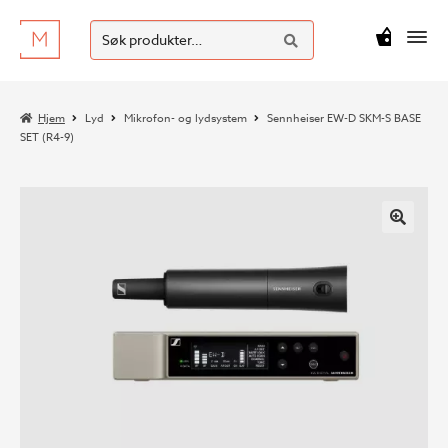
SØK
Hopp
Hopp
Søk
M
kr
0
til
til
etter:
navigasjon
innhold
Hjem
Lyd
Mikrofon- og lydsystem
Sennheiser EW-D SKM-S BASE
SET (R4-9)