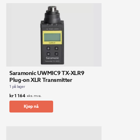
Saramonic UWMIC9 TX-XLR9
Plug-on XLR Transmitter
1 på lager
kr
1 164
eks. mva.
Kjøp nå