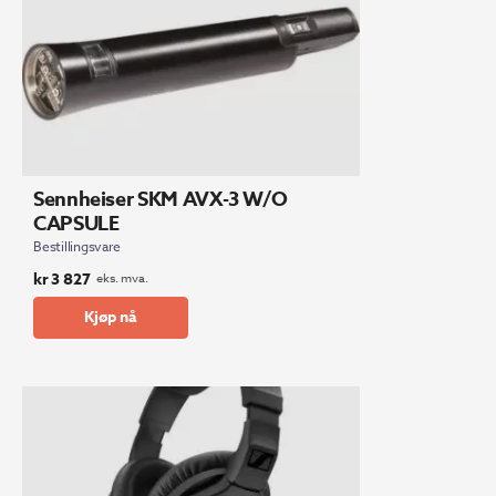
Sennheiser SKM AVX-3 W/O
CAPSULE
Bestillingsvare
kr
3 827
eks. mva.
Kjøp nå