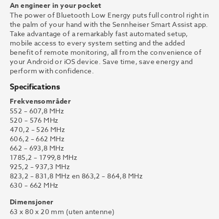
An engineer in your pocket
The power of Bluetooth Low Energy puts full control right in
the palm of your hand with the Sennheiser Smart Assist app.
Take advantage of a remarkably fast automated setup,
mobile access to every system setting and the added
benefit of remote monitoring, all from the convenience of
your Android or iOS device. Save time, save energy and
perform with confidence.
Specifications
Frekvensområder
552 – 607,8 MHz
520 – 576 MHz
470,2 – 526 MHz
606,2 – 662 MHz
662 – 693,8 MHz
1785,2 – 1799,8 MHz
925,2 – 937,3 MHz
823,2 – 831,8 MHz en 863,2 – 864,8 MHz
630 – 662 MHz
Dimensjoner
63 x 80 x 20 mm (uten antenne)