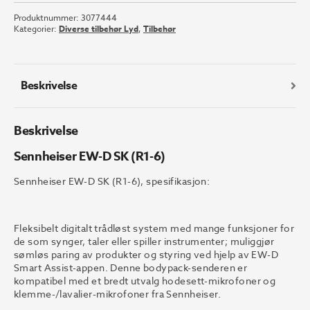
D
Produktnummer:
3077444
SK
Kategorier:
Diverse tilbehør Lyd
,
Tilbehør
(R1-
6)
antall
Beskrivelse
Beskrivelse
Sennheiser EW-D SK (R1-6)
Sennheiser EW-D SK (R1-6), spesifikasjon:
Fleksibelt digitalt trådløst system med mange funksjoner for
de som synger, taler eller spiller instrumenter; muliggjør
sømløs paring av produkter og styring ved hjelp av EW-D
Smart Assist-appen. Denne bodypack-senderen er
kompatibel med et bredt utvalg hodesett-mikrofoner og
klemme-/lavalier-mikrofoner fra Sennheiser.