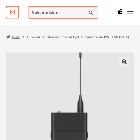
SØK
Hopp
Hopp
Søk
M
kr
0
til
til
etter:
navigasjon
innhold
Hjem
Tilbehør
Diverse tilbehør Lyd
Sennheiser EW-D SK (R1-6)