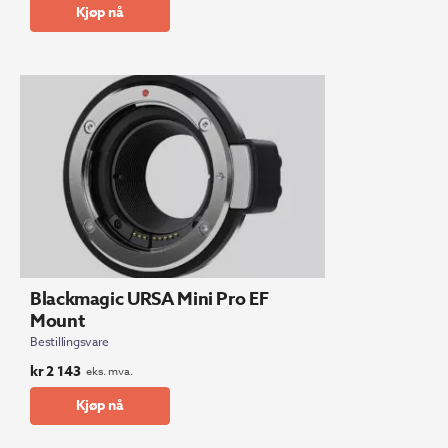
Kjøp nå
Blackmagic URSA Mini Pro EF
Mount
Bestillingsvare
kr
2 143
eks. mva.
Kjøp nå