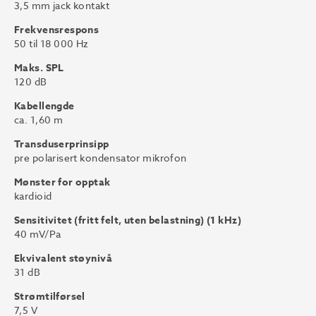
3,5 mm jack kontakt
Frekvensrespons
50 til 18 000 Hz
Maks. SPL
120 dB
Kabellengde
ca. 1,60 m
Transduserprinsipp
pre polarisert kondensator mikrofon
Mønster for opptak
kardioid
Sensitivitet (fritt felt, uten belastning) (1 kHz)
40 mV/Pa
Ekvivalent støynivå
31 dB
Strømtilførsel
7,5 V