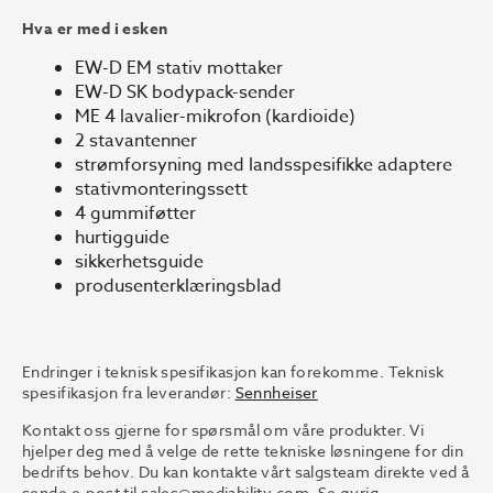
Hva er med i esken
EW-D EM stativ mottaker
EW-D SK bodypack-sender
ME 4 lavalier-mikrofon (kardioide)
2 stavantenner
strømforsyning med landsspesifikke adaptere
stativmonteringssett
4 gummiføtter
hurtigguide
sikkerhetsguide
produsenterklæringsblad
Endringer i teknisk spesifikasjon kan forekomme. Teknisk
spesifikasjon fra leverandør:
Sennheiser
Kontakt oss gjerne for spørsmål om våre produkter. Vi
hjelper deg med å velge de rette tekniske løsningene for din
bedrifts behov. Du kan kontakte vårt salgsteam direkte ved å
sende e-post til
sales@mediability.com.
Se øvrig