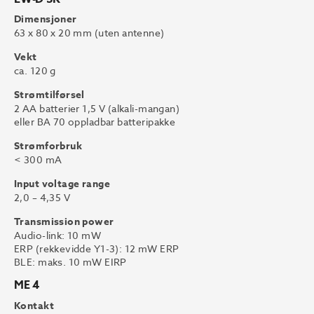
Dimensjoner
63 x 80 x 20 mm (uten antenne)
Vekt
ca. 120 g
Strømtilførsel
2 AA batterier 1,5 V (alkali-mangan)
eller BA 70 oppladbar batteripakke
Strømforbruk
< 300 mA
Input voltage range
2,0 – 4,35 V
Transmission power
Audio-link: 10 mW
ERP (rekkevidde Y1-3): 12 mW ERP
BLE: maks. 10 mW EIRP
ME 4
Kontakt