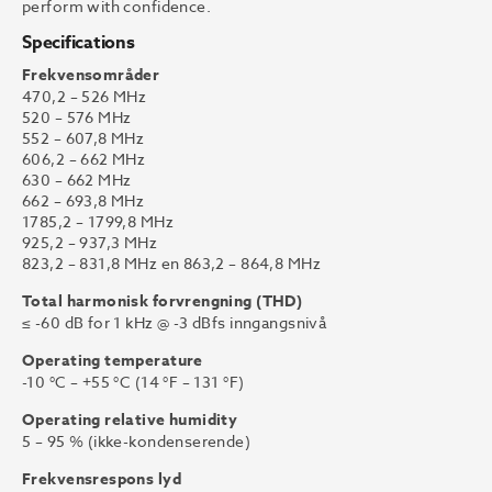
perform with confidence.
Specifications
Frekvensområder
470,2 – 526 MHz
520 – 576 MHz
552 – 607,8 MHz
606,2 – 662 MHz
630 – 662 MHz
662 – 693,8 MHz
1785,2 – 1799,8 MHz
925,2 – 937,3 MHz
823,2 – 831,8 MHz en 863,2 – 864,8 MHz
Total harmonisk forvrengning (THD)
≤ -60 dB for 1 kHz @ -3 dBfs inngangsnivå
Operating temperature
-10 °C – +55 °C (14 °F – 131 °F)
Operating relative humidity
5 – 95 % (ikke-kondenserende)
Frekvensrespons lyd