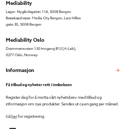
Mediability
Lager: Nygårdsgaten 114, 5008 Bergen
Besøksadresse: Media City Bergen, Lars Hilles
gate 30, 5008 Bergen
Mediability Oslo
Drammensveien 130 Inngang B12 (A-Lab),
0277 Oslo, Norway
Informasjon
Få tilbud og nyheter rett i innboksen
Register deg for å motta vårt nyhetsbrev med tilbud og
informasjon om nye produkter. Sendes ut ca en gang per måned.
Gå
her
for registrering.