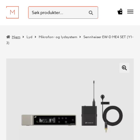
SØK
Hopp
Hopp
Søk
M
kr
0
til
til
etter:
navigasjon
innhold
Hjem
Lyd
Mikrofon- og lydsystem
Sennheiser EW-D ME4 SET (Y1-
3)