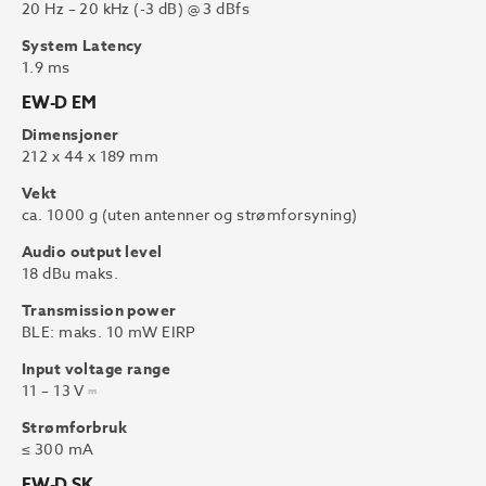
20 Hz – 20 kHz (-3 dB) @ 3 dBfs
System Latency
1.9 ms
EW-D EM
Dimensjoner
212 x 44 x 189 mm
Vekt
ca. 1000 g (uten antenner og strømforsyning)
Audio output level
18 dBu maks.
Transmission power
BLE: maks. 10 mW EIRP
Input voltage range
11 – 13 V ⎓
Strømforbruk
≤ 300 mA
EW-D SK