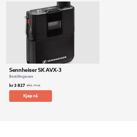
Sennheiser SK AVX-3
Bestillingsvare
kr
3 827
eks. mva.
Kjøp nå