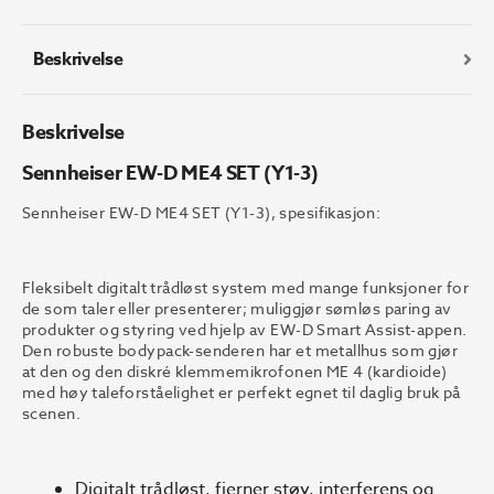
(Y1-
3)
antall
Beskrivelse
Beskrivelse
Sennheiser EW-D ME4 SET (Y1-3)
Sennheiser EW-D ME4 SET (Y1-3), spesifikasjon:
Fleksibelt digitalt trådløst system med mange funksjoner for
de som taler eller presenterer; muliggjør sømløs paring av
produkter og styring ved hjelp av EW-D Smart Assist-appen.
Den robuste bodypack-senderen har et metallhus som gjør
at den og den diskré klemmemikrofonen ME 4 (kardioide)
med høy taleforståelighet er perfekt egnet til daglig bruk på
scenen.
Digitalt trådløst, fjerner støy, interferens og