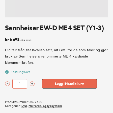
Sennheiser EW-D ME4 SET (Y1-3)
kr
6 698
eks. mva.
Digitalt trådløst lavalier-sett, alt i ett, for de som taler og gjør
bruk av Sennheisers renommerte ME 4 kardioide
klemmemikrofon.
Bestillingsvare
–
+
Legg I Handlekurv
Sennheiser
EW-
D
Produktnummer:
3077420
ME4
Kategorier:
Lyd
,
Mikrofon- og lydsystem
SET