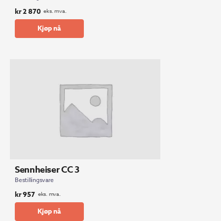
kr
2 870
eks. mva.
Kjøp nå
Sennheiser CC 3
Bestillingsvare
kr
957
eks. mva.
Kjøp nå