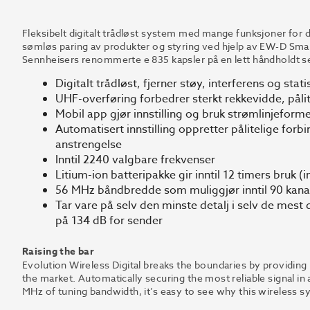
Fleksibelt digitalt trådløst system med mange funksjoner for de
sømløs paring av produkter og styring ved hjelp av EW-D Sma
Sennheisers renommerte e 835 kapsler på en lett håndholdt s
Digitalt trådløst, fjerner støy, interferens og stat
UHF-overføring forbedrer sterkt rekkevidde, påli
Mobil app gjør innstilling og bruk strømlinjeform
Automatisert innstilling oppretter pålitelige for
anstrengelse
Inntil 2240 valgbare frekvenser
Litium-ion batteripakke gir inntil 12 timers bruk (
56 MHz båndbredde som muliggjør inntil 90 kana
Tar vare på selv den minste detalj i selv de me
på 134 dB for sender
Raising the bar
Evolution Wireless Digital breaks the boundaries by providin
the market. Automatically securing the most reliable signal in
MHz of tuning bandwidth, it’s easy to see why this wireless sys