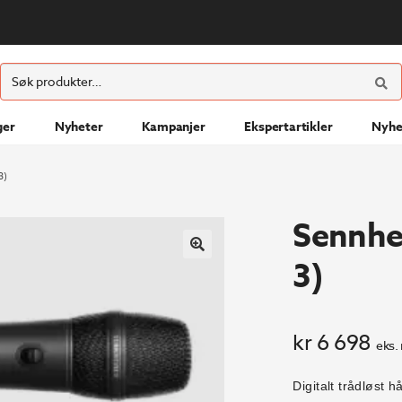
ØK
Søk
etter:
ger
Nyheter
Kampanjer
Ekspertartikler
Nyhe
3)
Sennhe
3)
kr
6 698
eks.
Digitalt trådløst h