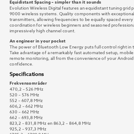
Equidistant Spacing – simpler than it sounds
Evolution Wireless Digital features an equidistant tuning grid p
9000 wireless systems. Quality components with exceptional
transmitters, allowing frequencies to be equally spaced every
coordination for wireless beginners and seasoned professionals
impressively high channel count.
An engineer in your pocket
The power of Bluetooth Low Energy puts full control right in 
Take advantage of a remarkably fast automated setup, mobile 
remote monitoring, all from the convenience of your Android
confidence.
Specifications
Frekvensområder
470,2 – 526 MHz
520 – 576 MHz
552 – 607,8 MHz
606,2 – 662 MHz
630 – 662 MHz
662 – 693,8 MHz
823,2 – 831,8 MHz en 863,2 – 864,8 MHz
925,2 – 937,3 MHz