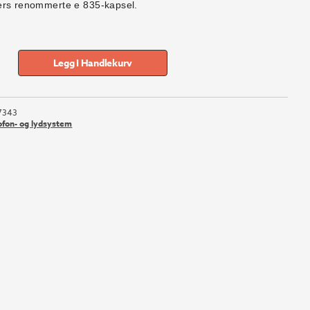
ers renommerte e 835-kapsel.
Legg I Handlekurv
7343
ofon- og lydsystem