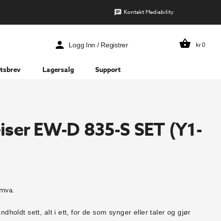
Kontakt Mediability
kr
0
Logg Inn / Registrer
tsbrev
Lagersalg
Support
iser EW-D 835-S SET (Y1-
 mva.
åndholdt sett, alt i ett, for de som synger eller taler og gjør