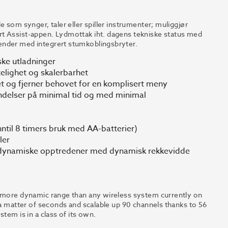
 som synger, taler eller spiller instrumenter; muliggjør
rt Assist-appen. Lydmottak iht. dagens tekniske status med
ender med integrert stumkoblingsbryter.
iske utladninger
telighet og skalerbarhet
et og fjerner behovet for en komplisert meny
bindelser på minimal tid og med minimal
inntil 8 timers bruk med AA-batterier)
ler
st dynamiske opptredener med dynamisk rekkevidde
g more dynamic range than any wireless system currently on
 a matter of seconds and scalable up 90 channels thanks to 56
tem is in a class of its own.