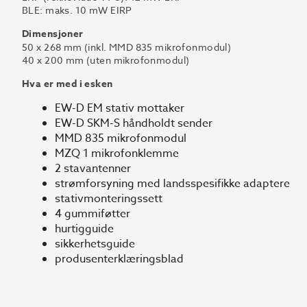
BLE: maks. 10 mW EIRP
Dimensjoner
50 x 268 mm (inkl. MMD 835 mikrofonmodul)
40 x 200 mm (uten mikrofonmodul)
Hva er med i esken
EW-D EM stativ mottaker
EW-D SKM-S håndholdt sender
MMD 835 mikrofonmodul
MZQ 1 mikrofonklemme
2 stavantenner
strømforsyning med landsspesifikke adaptere
stativmonteringssett
4 gummiføtter
hurtigguide
sikkerhetsguide
produsenterklæringsblad