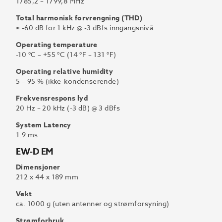
1785,2 – 1799,8 MHz
Total harmonisk forvrengning (THD)
≤ -60 dB for 1 kHz @ -3 dBfs inngangsnivå
Operating temperature
-10 °C – +55 °C (14 °F – 131 °F)
Operating relative humidity
5 – 95 % (ikke-kondenserende)
Frekvensrespons lyd
20 Hz – 20 kHz (-3 dB) @ 3 dBfs
System Latency
1.9 ms
EW-D EM
Dimensjoner
212 x 44 x 189 mm
Vekt
ca. 1000 g (uten antenner og strømforsyning)
Strømforbruk