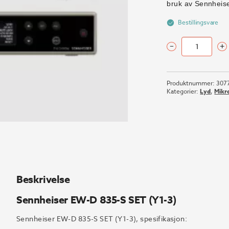
bruk av Sennheis
Bestillingsvare
–
+
Sennheiser
EW-
D
Produktnummer:
307
835-
Kategorier:
Lyd
,
Mikr
S
SET
(Y1-
3)
antall
Beskrivelse
Sennheiser EW-D 835-S SET (Y1-3)
Sennheiser EW-D 835-S SET (Y1-3), spesifikasjon: