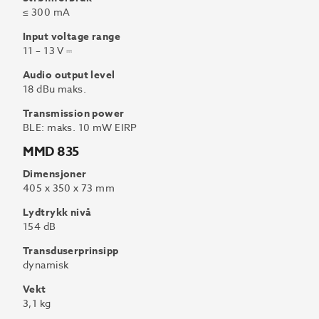
≤ 300 mA
Input voltage range
11 – 13 V ⎓
Audio output level
18 dBu maks.
Transmission power
BLE: maks. 10 mW EIRP
MMD 835
Dimensjoner
405 x 350 x 73 mm
Lydtrykk nivå
154 dB
Transduserprinsipp
dynamisk
Vekt
3,1 kg