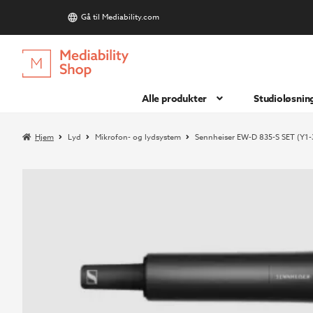
Gå til Mediability.com
S
Hopp
Hopp
til
til
navigasjon
innhold
Alle produkter
Studioløsnin
Hjem
Lyd
Mikrofon- og lydsystem
Sennheiser EW-D 835-S SET (Y1-