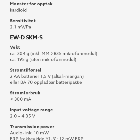
Mønster for opptak
kardioid
Sensitivitet
2,1 mV/Pa
EW-D SKM-S
Vekt
ca. 304 g (inkl. MMD 835 mikrofonmodul)
ca. 195 g (uten mikrofonmodul)
Strømtilførsel
2 AA batterier 1,5 V (alkali-mangan)
eller BA 70 oppladbar batteripakke
Strømforbruk
< 300 mA
Input voltage range
2,0 – 4,35 V
Transmission power
Audio-link: 10 mW
ERP (rekkevidde Y1-3): 12 mW ERP