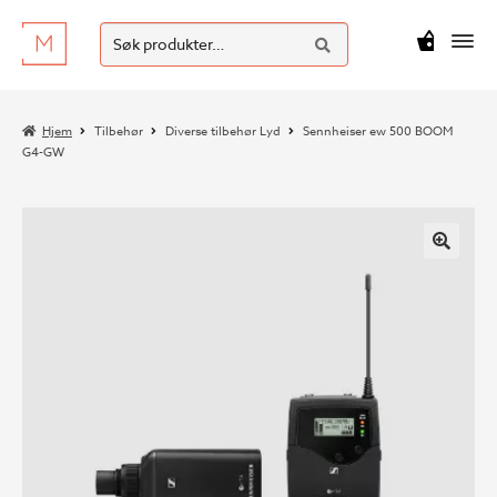
SØK
Hopp
Hopp
Søk
M
kr
0
til
til
etter:
navigasjon
innhold
Hjem
Tilbehør
Diverse tilbehør Lyd
Sennheiser ew 500 BOOM
G4-GW