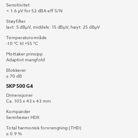
Sensitivitet
< 1.6 μV for 52 dBA eff S/N
Støyfilter
lavt: 5 dBµV, middels: 15 dBµV, høyt: 25 dBμV
Temperaturområde
-10 °C til +55 °C
Mottaker prinsipp
Adaptivt mangfold
Blokkerer
≥ 70 dB
SKP 500 G4
Dimensjoner
Ca. 105 x 43 x 43 mm
Kompander
Sennheiser HDX
Total harmonisk forvrengning (THD)
≤ 0.9 %