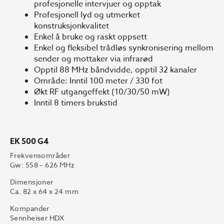
profesjonelle intervjuer og opptak
Profesjonell lyd og utmerket
konstruksjonkvalitet
Enkel å bruke og raskt oppsett
Enkel og fleksibel trådløs synkronisering mellom
sender og mottaker via infrarød
Opptil 88 MHz båndvidde, opptil 32 kanaler
Område: Inntil 100 meter / 330 fot
Økt RF utgangeffekt (10/30/50 mW)
Inntil 8 timers brukstid
EK 500 G4
Frekvensområder
Gw: 558 – 626 MHz
Dimensjoner
Ca. 82 x 64 x 24 mm
Kompander
Sennheiser HDX