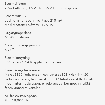
Strømtilførsel
2 AA batterier, 1.5 V eller BA 2015 batteripakke
Strømforbruk
ved nominell spenning: type 210 mA
med mottaker slått av: ≤ 25 µA
Utgangimpedans
68 kΩ, ubalansert
Maks. inngangspenning
6 Veff
Strømforsyning
3 V batteri / 2.4 V oppladbart batteri
Overføringsfrekvenser
Maks. 3520 frekvenser, kan justeres i 25 kHz trinn, 20
frekvensbanker, hver med inntil 32 fabrikkinnstilte kanaler,
ingen intermodulasjon, 6 frekvensbanker med inntil 32
fabrikkinnstilte kanaler
AF frekvensrespons
80 – 18,000 Hz