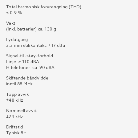
Total harmonisk forvrengning (THD)
≤ 0.9 %
Vekt
(inkl. batterier) ca. 130 g
Lydutgang
3.3 mm stikkontakt: +17 dBu
Signal-til -støy-forhold
Linje: ≥ 110 dBA
H.telefoner: ca. 90 dBA
Skiftende båndvidde
inntil 88 MHz
Topp avvik
±48 kHz
Nominell avvik
±24 kHz
Driftstid
Typisk 8 t