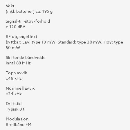
Vekt
(inkl. batterier) ca. 195 g
Signal-til -støy-forhold
≥ 120 dBA
RF utgangeffekt
byttbar: Lav: type 10 mW, Standard: type 30 mW, Høy: type
50 mW
Skiftende båndvidde
inntil 88 MHz
Topp avvik
±48 kHz
Nominell avvik
±24 kHz
Driftstid
Typisk 8 t
Modulasjon
Bredbånd FM