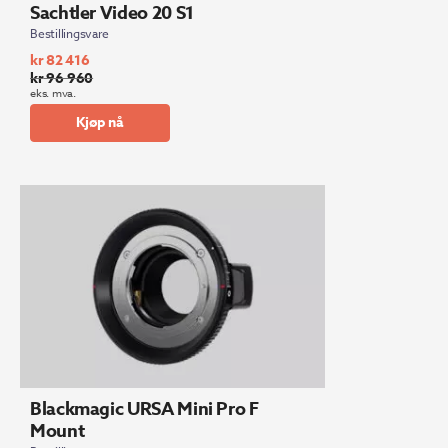
Sachtler Video 20 S1
Bestillingsvare
kr
82 416
kr
96 960
Opprinnelig
Nåværende
eks. mva.
pris
pris
Kjøp nå
var:
er:
kr 96
kr 82
960.
416.
Blackmagic URSA Mini Pro F
Mount