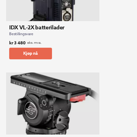
IDX VL-2X batterilader
Bestillingsvare
kr
3 480
eks. mva.
Kjøp nå