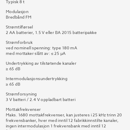
Typisk 8 t
Modulasjon
Bredbånd FM
Strømtilførsel
2 AA batterier, 1.5 V eller BA 2015 batteripakke
Strømforbruk
ved nominell spenning: type 180 mA
med mottaker slått av: ≤ 25 µA
Undertrykking av tilstøtende kanaler
≥ 65 dB
Intermodulasjonsundertrykking
≥ 65 dB
Strømforsyning
3 V batteri / 2.4 V oppladbart batteri
Mottakfrekvenser
Maks. 1680 mottakfrekvenser, kan justeres i 25 kHz trinn 20
frekvensbanker, hver med inntil 12 fabrikkinnstilte kanaler,
ingen intermodulasjon 1 frekvensbank med inntil 12