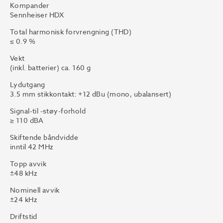
Kompander
Sennheiser HDX
Total harmonisk forvrengning (THD)
≤ 0.9 %
Vekt
(inkl. batterier) ca. 160 g
Lydutgang
3.5 mm stikkontakt: +12 dBu (mono, ubalansert)
Signal-til -støy-forhold
≥ 110 dBA
Skiftende båndvidde
inntil 42 MHz
Topp avvik
±48 kHz
Nominell avvik
±24 kHz
Driftstid