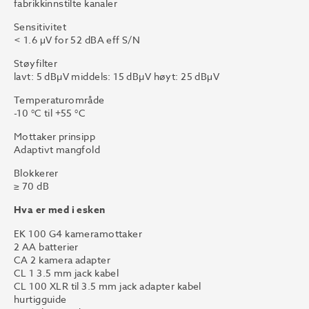
fabrikkinnstilte kanaler
Sensitivitet
< 1.6 μV for 52 dBA eff S/N
Støyfilter
lavt: 5 dBµV middels: 15 dBµV høyt: 25 dBμV
Temperaturområde
-10 °C til +55 °C
Mottaker prinsipp
Adaptivt mangfold
Blokkerer
≥ 70 dB
Hva er med i esken
EK 100 G4 kameramottaker
2 AA batterier
CA 2 kamera adapter
CL 1 3.5 mm jack kabel
CL 100 XLR til 3.5 mm jack adapter kabel
hurtigguide