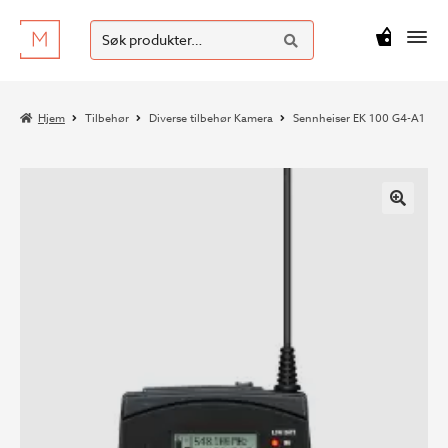
SØK
Hopp
Hopp
Søk
M
kr
0
til
til
etter:
navigasjon
innhold
Hjem
Tilbehør
Diverse tilbehør Kamera
Sennheiser EK 100 G4-A1