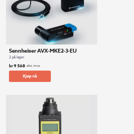
Sennheiser AVX-MKE2-3-EU
2 på lager
kr
9 568
eks. mva.
Kjøp nå