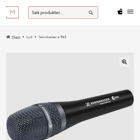
SØK
Hopp
Hopp
Søk
M
kr
0
til
til
etter:
navigasjon
innhold
Hjem
Lyd
Sennheiser e 965