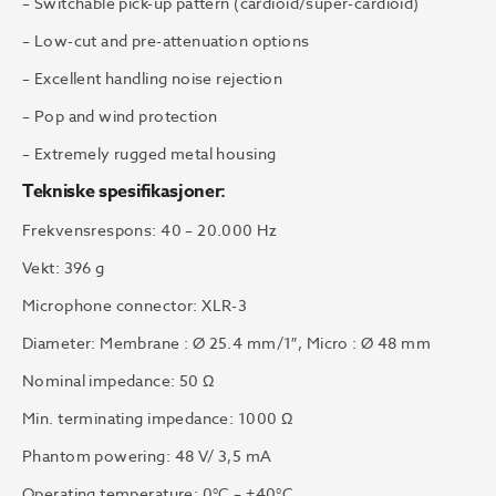
– Switchable pick-up pattern (cardioid/super-cardioid)
– Low-cut and pre-attenuation options
– Excellent handling noise rejection
– Pop and wind protection
– Extremely rugged metal housing
Tekniske spesifikasjoner:
Frekvensrespons: 40 – 20.000 Hz
Vekt: 396 g
Microphone connector: XLR-3
Diameter: Membrane : Ø 25.4 mm/1″, Micro : Ø 48 mm
Nominal impedance: 50 Ω
Min. terminating impedance: 1000 Ω
Phantom powering: 48 V/ 3,5 mA
Operating temperature: 0°C – +40°C