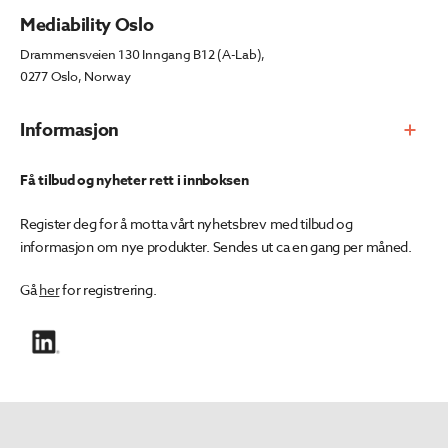
Mediability Oslo
Drammensveien 130 Inngang B12 (A-Lab),
0277 Oslo, Norway
Informasjon
Få tilbud og nyheter rett i innboksen
Register deg for å motta vårt nyhetsbrev med tilbud og
informasjon om nye produkter. Sendes ut ca en gang per måned.
Gå
her
for registrering.