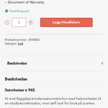
– Document of Warranty
Bestillingsvare
–
+
Legg I Handlekurv
Sennheiser
e
965
Produktnummer:
3018835
antall
Kategori:
Lyd
Beskrivelse
Beskrivelse
Sennheiser e 965
Hi-end flaggskip kondensatormikrofon med følsomheten til
en studiokondensator, men tøff nok for bruk på scenen.