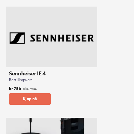
Sennheiser IE 4
Bestillingsvare
kr
756
eks. mva.
Kjøp nå