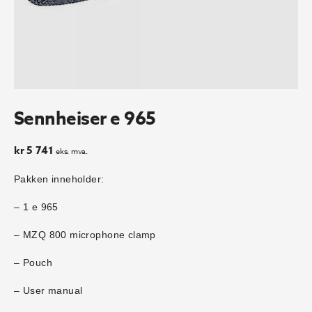
Sennheiser e 965
kr
5 741
eks. mva.
Pakken inneholder:
– 1 e 965
– MZQ 800 microphone clamp
– Pouch
– User manual