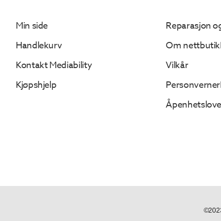
Min side
Reparasjon og
Handlekurv
Om nettbutik
Kontakt Mediability
Vilkår
Kjøpshjelp
Personverner
Åpenhetslov
©2023