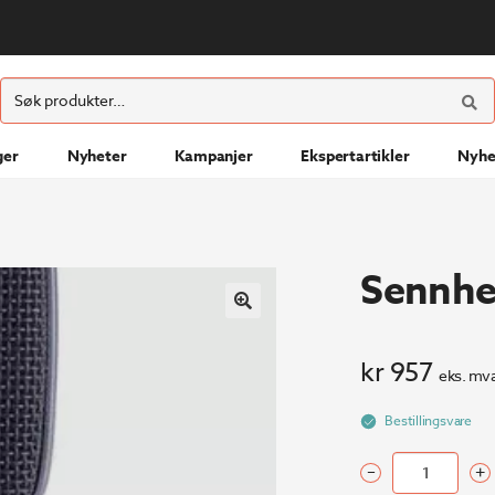
ØK
Søk
etter:
ger
Nyheter
Kampanjer
Ekspertartikler
Nyhe
Sennhei
kr
957
eks. mva
Bestillingsvare
–
+
Sennheiser