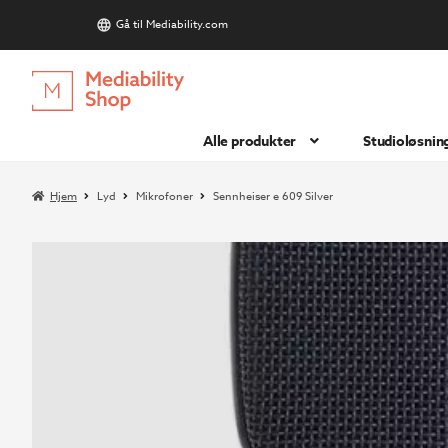
Gå til Mediability.com
S
Hopp
Hopp
til
til
navigasjon
innhold
Alle produkter
Studioløsnin
Hjem
Lyd
Mikrofoner
Sennheiser e 609 Silver