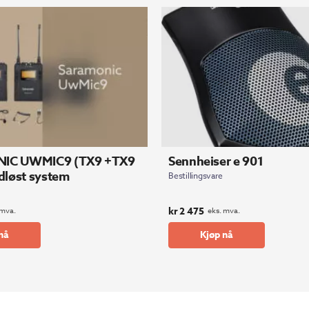
IC UWMIC9 (TX9 +TX9
Sennheiser e 901
dløst system
Bestillingsvare
kr
2 475
 mva.
eks. mva.
nå
Kjøp nå