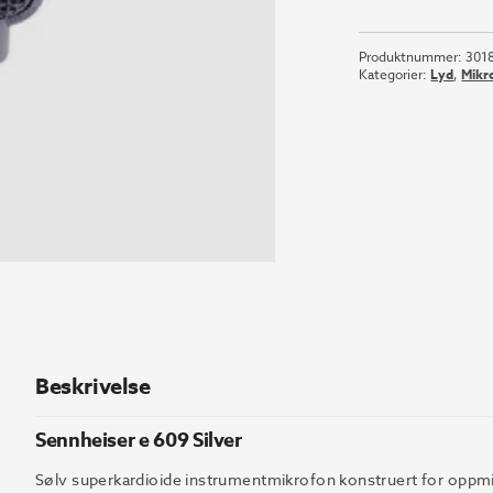
e
609
Produktnummer:
301
Silver
Kategorier:
Lyd
,
Mikr
antall
Beskrivelse
Sennheiser e 609 Silver
Sølv superkardioide instrumentmikrofon konstruert for oppmikk