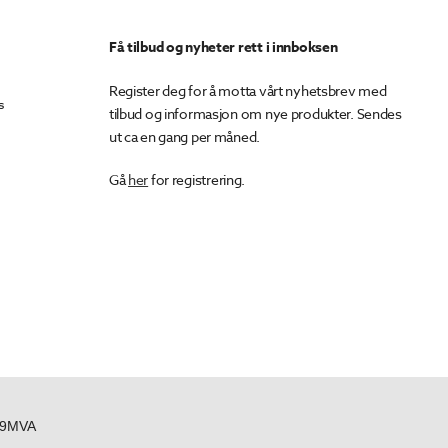
Få tilbud og nyheter rett i innboksen
Register deg for å motta vårt nyhetsbrev med
s
tilbud og informasjon om nye produkter. Sendes
ut ca en gang per måned.
Gå
her
for registrering.
439MVA