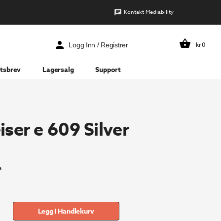
Kontakt Mediability
kr
0
Logg Inn / Registrer
tsbrev
Lagersalg
Support
ser e 609 Silver
.
Legg I Handlekurv