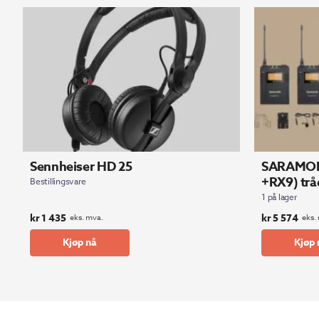
Sennheiser HD 25
SARAMON
+RX9) trå
Bestillingsvare
1 på lager
kr
1 435
kr
5 574
eks. mva.
eks.
Kjøp nå
Kjøp 