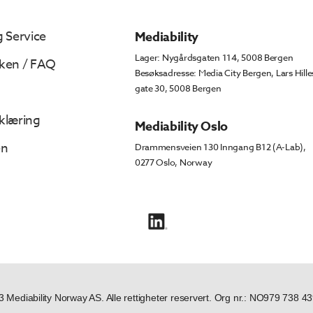
 Service
Mediability
Lager: Nygårdsgaten 114, 5008 Bergen
ken / FAQ
Besøksadresse: Media City Bergen, Lars Hille
gate 30, 5008 Bergen
klæring
Mediability Oslo
en
Drammensveien 130 Inngang B12 (A-Lab),
0277 Oslo, Norway
 Mediability Norway AS. Alle rettigheter reservert. Org nr.: NO979 738 