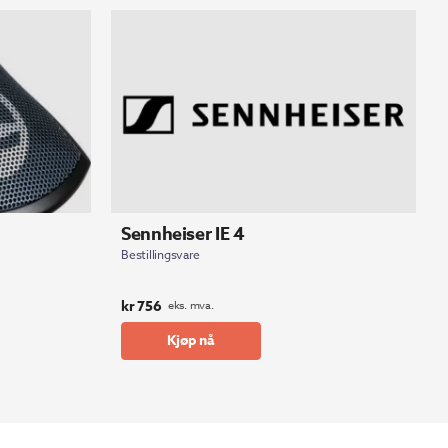
Sennheiser IE 4
Bestillingsvare
kr
756
eks. mva.
Kjøp nå