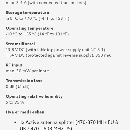
max. 3.4 A (with connected transmitters)
Storage temperature
-20 °C to +70 °C (-4 °F to 158 °F)
Operating temperature
-10 °C to +55 °C (14 °F to 131 °F)
Strømtilførsel
13.8 V DC (with tabletop power supply unit NT 3-1)
11.4 V DC (protected against reverse supply), 350 mA
RF input
max. 30 mW per input
Transmission loss
0 dB (±1 dB)
Operating relative humidity
5 to 95 %
Hva er med i esken
1x Active antenna splitter (470-870 MHz EU &
UK / 470 – 608 MHz US)