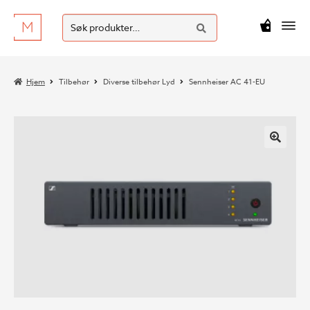
SØK
Hopp
Hopp
Søk
M
kr
0
til
til
etter:
navigasjon
innhold
Hjem
Tilbehør
Diverse tilbehør Lyd
Sennheiser AC 41-EU