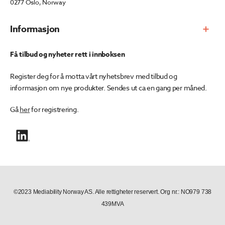
0277 Oslo, Norway
Informasjon
Få tilbud og nyheter rett i innboksen
Register deg for å motta vårt nyhetsbrev med tilbud og
informasjon om nye produkter. Sendes ut ca en gang per måned.
Gå
her
for registrering.
©2023 Mediability Norway AS. Alle rettigheter reservert. Org nr.: NO979 738
439MVA