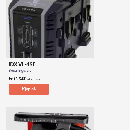
IDX VL-4SE
Bestillingsvare
kr
13 547
eks. mva.
Kjøp nå