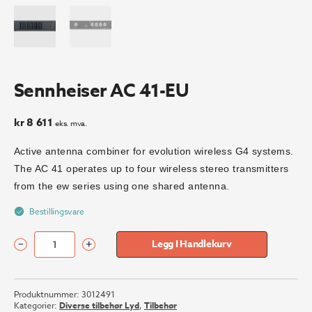
Sennheiser AC 41-EU
kr
8 611
eks. mva.
Active antenna combiner for evolution wireless G4 systems.
The AC 41 operates up to four wireless stereo transmitters
from the ew series using one shared antenna.
Bestillingsvare
–
+
Legg I Handlekurv
Sennheiser
AC
41-
Produktnummer:
3012491
EU
Kategorier:
Diverse tilbehør Lyd
,
Tilbehør