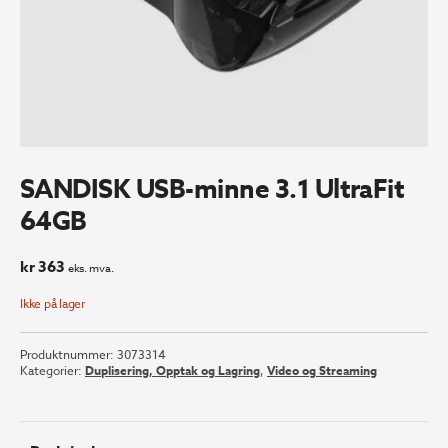
SANDISK USB-minne 3.1 UltraFit
64GB
kr
363
eks. mva.
Ikke på lager
Produktnummer:
3073314
Kategorier:
Duplisering, Opptak og Lagring
,
Video og Streaming