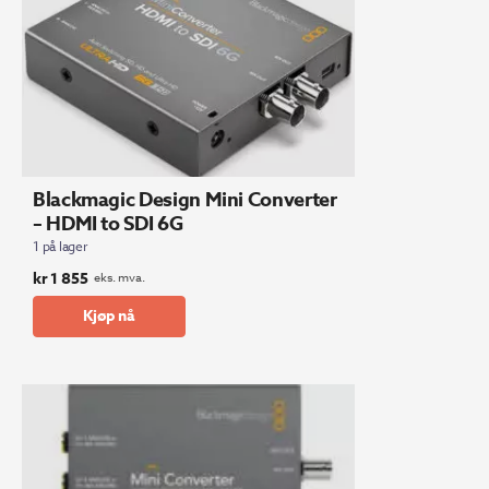
Blackmagic Design Mini Converter
– HDMI to SDI 6G
1 på lager
kr
1 855
eks. mva.
Kjøp nå