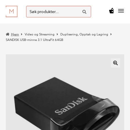
SØK
Hopp
Hopp
Søk
M
kr
0
til
til
etter:
navigasjon
innhold
Hjem
Video og Streaming
Duplisering, Opptak og Lagring
SANDISK USB-minne 3.1 UltraFit 64GB