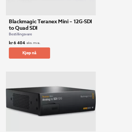
Blackmagic Teranex Mini – 12G-SDI
to Quad SDI
Bestillingsvare
kr
6 404
eks. mva.
Kjøp nå