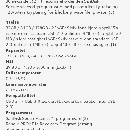
30 sekunder. (2) I tillegg inneholder den SanDisk
SecureAccess®-programvare med passordbeskyttelse og
128-biters kryptering for å holde private filer private. (3)
Ytelse
32GB / 64GB / 128GB / 256GB: Skriv for å kjøre opptil 15X
raskere enn standard USB 2.0-enheter (4MB / s); opptil 130
MB / s lesehastighet16GB: Skriv raskere enn standard USB
2.0-enheter (4MB / s); opptil 130MB / s lesehastighet
(1)
Kapasitet
16GB, 32GB, 64GB, 128GB og 256GB
Mål
29,80 x 14,30 x 5,00 mm (LxBxH)
Driftstemperatur
0 ° – 35 ° C
Lagringstemperatur
-10 ° – 70 ° C
Kompatibilitet
USB 3.1 / USB 3.0 aktivert (bakoverkompatibel med USB
2.0)
Programvare
SanDisk SecureAccess ™ -programvare (3)
RescuePRO® File Recovery Program (ettårig
abonnementsbud) (4)