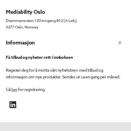
Mediability Oslo
Drammensveien 130 Inngang B12 (A-Lab),
0277 Oslo, Norway
Informasjon
Få tilbud og nyheter rett i innboksen
Register deg for å motta vårt nyhetsbrev med tilbud og
informasjon om nye produkter. Sendes ut ca en gang per måned.
Gå
her
for registrering.