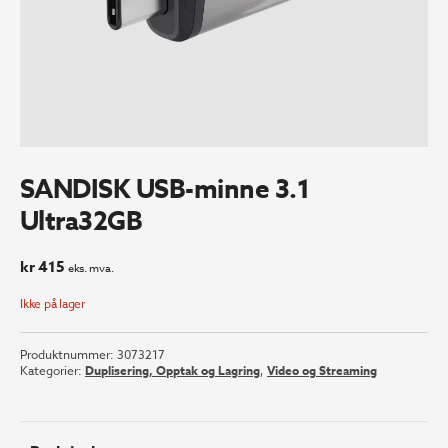
SANDISK USB-minne 3.1
Ultra32GB
kr
415
eks. mva.
Ikke på lager
Produktnummer:
3073217
Kategorier:
Duplisering, Opptak og Lagring
,
Video og Streaming