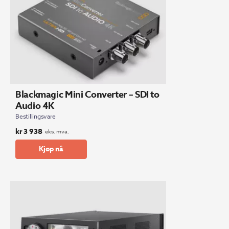
Blackmagic Mini Converter – SDI to
Audio 4K
Bestillingsvare
kr
3 938
eks. mva.
Kjøp nå