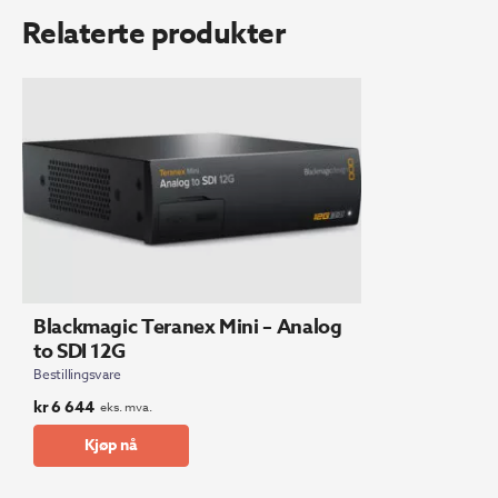
Relaterte produkter
Blackmagic Teranex Mini – Analog
to SDI 12G
Bestillingsvare
kr
6 644
eks. mva.
Kjøp nå