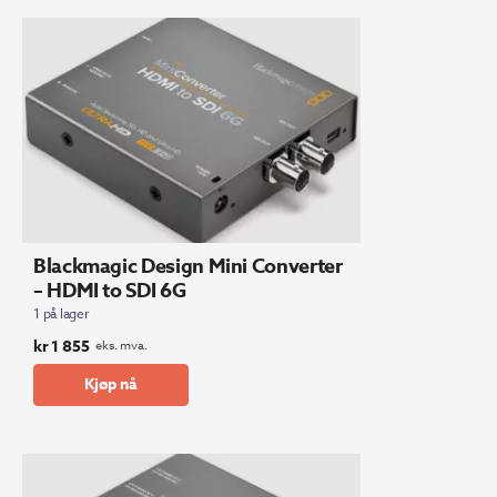
Blackmagic Design Mini Converter
– HDMI to SDI 6G
1 på lager
kr
1 855
eks. mva.
Kjøp nå