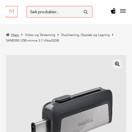
SØK
Hopp
Hopp
Søk
M
kr
0
til
til
etter:
navigasjon
innhold
Hjem
Video og Streaming
Duplisering, Opptak og Lagring
SANDISK USB-minne 3.1 Ultra32GB