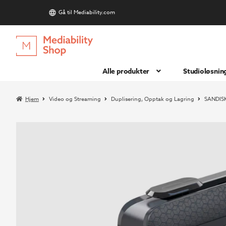
Gå til Mediability.com
S
Hopp
Hopp
til
til
navigasjon
innhold
Alle produkter
Studioløsnin
Hjem
Video og Streaming
Duplisering, Opptak og Lagring
SANDISK