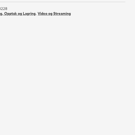
3228
ng, Opptak og Lagring
,
Video og Streaming