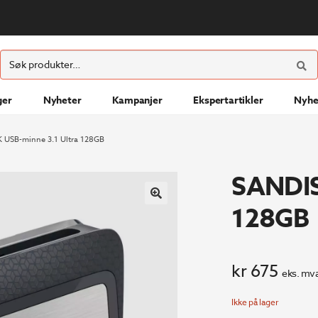
ØK
Søk
etter:
ger
Nyheter
Kampanjer
Ekspertartikler
Nyhe
 USB-minne 3.1 Ultra 128GB
SANDIS
128GB
kr
675
eks. mva
Ikke på lager