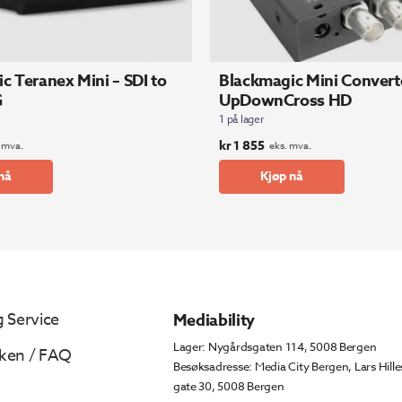
c Teranex Mini – SDI to
Blackmagic Mini Convert
G
UpDownCross HD
1 på lager
kr
1 855
 mva.
eks. mva.
nå
Kjøp nå
 Service
Mediability
Lager: Nygårdsgaten 114, 5008 Bergen
ken / FAQ
Besøksadresse: Media City Bergen, Lars Hille
gate 30, 5008 Bergen