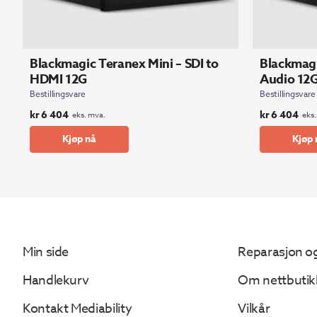
Blackmagic Teranex Mini – SDI to
Blackmagi
HDMI 12G
Audio 12
Bestillingsvare
Bestillingsvare
kr
6 404
kr
6 404
eks. mva.
eks.
Kjøp nå
Kjøp 
Min side
Reparasjon og
Handlekurv
Om nettbutik
Kontakt Mediability
Vilkår