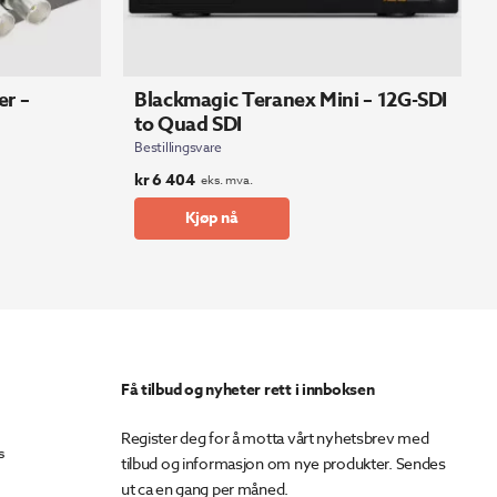
er –
Blackmagic Teranex Mini – 12G-SDI
to Quad SDI
Bestillingsvare
kr
6 404
eks. mva.
Kjøp nå
Få tilbud og nyheter rett i innboksen
Register deg for å motta vårt nyhetsbrev med
s
tilbud og informasjon om nye produkter. Sendes
ut ca en gang per måned.