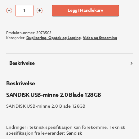
–
+
Legg I Handlekurv
SANDISK
USB-
minne
Produktnummer:
3073503
2.0
Kategorier:
Duplisering, Opptak og Lagring
,
Video og Streaming
Blade
128GB
antall
Beskrivelse
Beskrivelse
SANDISK USB-minne 2.0 Blade 128GB
SANDISK USB-minne 2.0 Blade 128GB
Endringer i teknisk spesifikasjon kan forekomme. Teknisk
spesifikasjon fra leverandør:
Sandisk