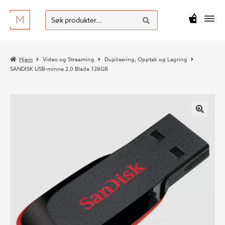
SØK
Hopp
Hopp
Søk
M
kr
0
til
til
etter:
navigasjon
innhold
Hjem
Video og Streaming
Duplisering, Opptak og Lagring
SANDISK USB-minne 2.0 Blade 128GB