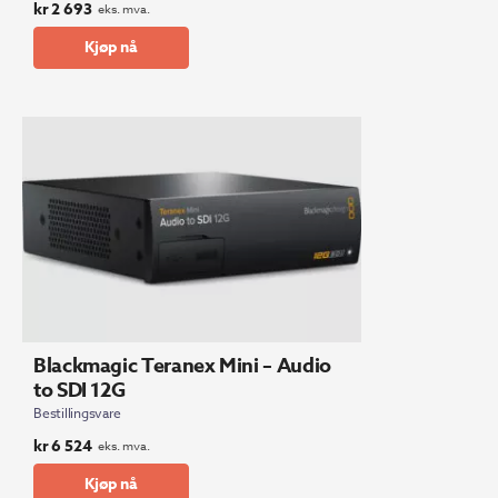
kr
2 693
eks. mva.
Kjøp nå
Blackmagic Teranex Mini – Audio
to SDI 12G
Bestillingsvare
kr
6 524
eks. mva.
Kjøp nå