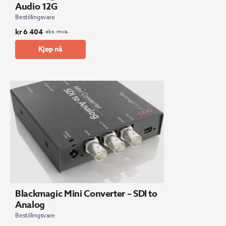
Audio 12G
Bestillingsvare
kr
6 404
eks. mva.
Kjøp nå
Blackmagic Mini Converter – SDI to
Analog
Bestillingsvare