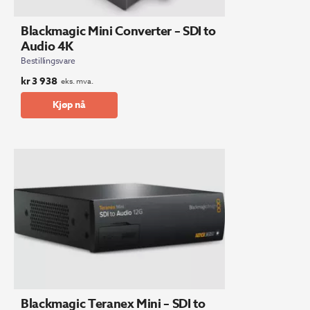
Blackmagic Mini Converter – SDI to
Audio 4K
Bestillingsvare
kr
3 938
eks. mva.
Kjøp nå
Blackmagic Teranex Mini – SDI to