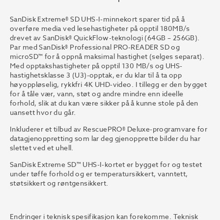
SanDisk Extreme® SD UHS-I-minnekort sparer tid på å
overføre media ved lesehastigheter på opptil 180MB/s
drevet av SanDisk® QuickFlow-teknologi (64GB – 256GB).
Par med SanDisk® Professional PRO-READER SD og
microSD™ for å oppnå maksimal hastighet (selges separat).
Med opptakshastigheter på opptil 130 MB/s og UHS-
hastighetsklasse 3 (U3)-opptak, er du klar til å ta opp
høyoppløselig, rykkfri 4K UHD-video. I tillegg er den bygget
for å tåle vær, vann, støt og andre mindre enn ideelle
forhold, slik at du kan være sikker på å kunne stole på den
uansett hvor du går.
Inkluderer et tilbud av RescuePRO® Deluxe-programvare for
datagjenoppretting som lar deg gjenopprette bilder du har
slettet ved et uhell.
SanDisk Extreme SD™ UHS-I-kortet er bygget for og testet
under tøffe forhold og er temperatursikkert, vanntett,
støtsikkert og røntgensikkert.
Endringer i teknisk spesifikasjon kan forekomme. Teknisk