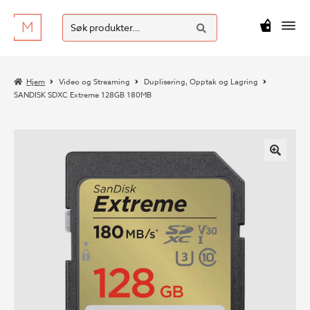
SØK
Hopp
Hopp
Søk
M
kr
0
til
til
etter:
navigasjon
innhold
Hjem
Video og Streaming
Duplisering, Opptak og Lagring
SANDISK SDXC Extreme 128GB 180MB