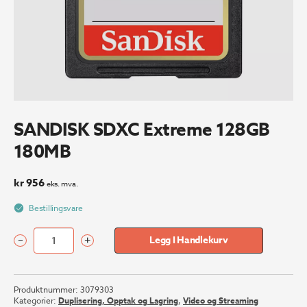
SANDISK SDXC Extreme 128GB
180MB
kr
956
eks. mva.
Bestillingsvare
–
+
Legg I Handlekurv
SANDISK
SDXC
Extreme
Produktnummer:
3079303
128GB
Kategorier:
Duplisering, Opptak og Lagring
,
Video og Streaming