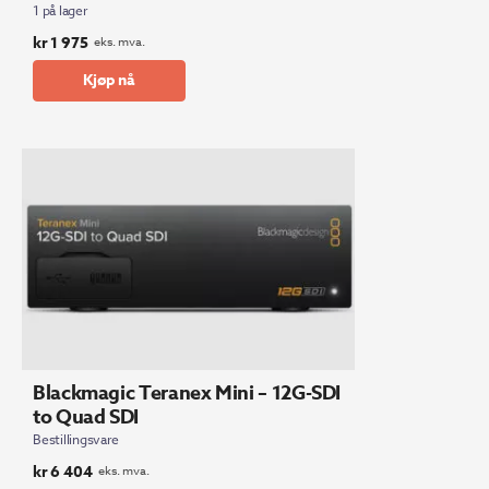
1 på lager
kr
1 975
eks. mva.
Kjøp nå
Blackmagic Teranex Mini – 12G-SDI
to Quad SDI
Bestillingsvare
kr
6 404
eks. mva.