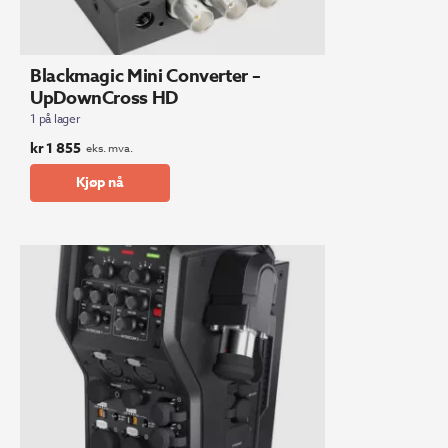
Blackmagic Mini Converter –
UpDownCross HD
1 på lager
kr
1 855
eks. mva.
Kjøp nå