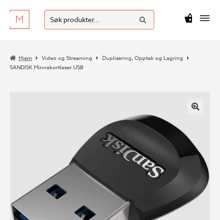
SØK
Hopp
Hopp
Søk
M
kr
0
til
til
etter:
navigasjon
innhold
Hjem
Video og Streaming
Duplisering, Opptak og Lagring
SANDISK Minnekortleser USB