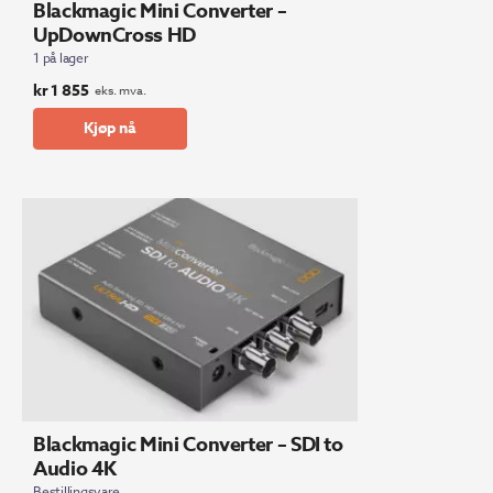
Blackmagic Mini Converter –
UpDownCross HD
1 på lager
kr
1 855
eks. mva.
Kjøp nå
Blackmagic Mini Converter – SDI to
Audio 4K
Bestillingsvare