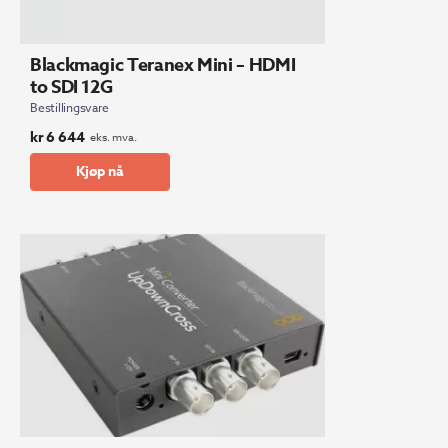
Blackmagic Teranex Mini – HDMI
to SDI 12G
Bestillingsvare
kr
6 644
eks. mva.
Kjøp nå