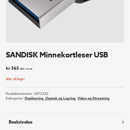
SANDISK Minnekortleser USB
kr
363
eks. mva.
Ikke på lager
Produktnummer:
3073320
Kategorier:
Duplisering, Opptak og Lagring
,
Video og Streaming
Beskrivelse