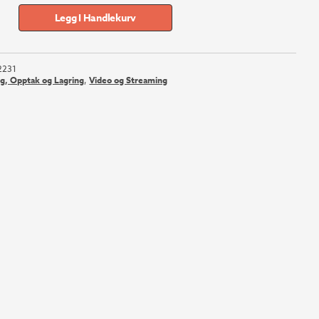
Legg I Handlekurv
2231
ng, Opptak og Lagring
,
Video og Streaming