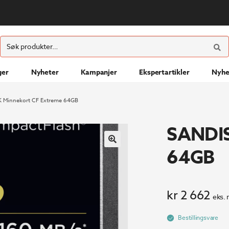
ØK
Søk
etter:
ger
Nyheter
Kampanjer
Ekspertartikler
Nyhe
 Minnekort CF Extreme 64GB
SANDIS
64GB
kr
2 662
eks. 
Bestillingsvare