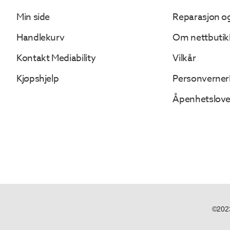
Min side
Reparasjon og
Handlekurv
Om nettbutik
Kontakt Mediability
Vilkår
Kjøpshjelp
Personverner
Åpenhetslov
©2023