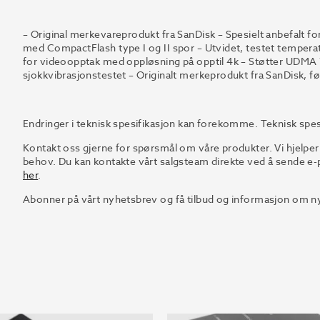
– Original merkevareprodukt fra SanDisk – Spesielt anbefalt fo
med CompactFlash type I og II spor – Utvidet, testet temperat
for videoopptak med oppløsning på opptil 4k – Støtter UDM
sjokkvibrasjonstestet – Originalt merkeprodukt fra SanDisk, f
Endringer i teknisk spesifikasjon kan forekomme. Teknisk spes
Kontakt oss gjerne for spørsmål om våre produkter. Vi hjelper
behov. Du kan kontakte vårt salgsteam direkte ved å sende e-p
her
.
Abonner på vårt nyhetsbrev og få tilbud og informasjon om ny