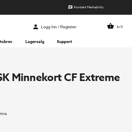
Kontakt Mediability
kr
0
Logg Inn / Registrer
tsbrev
Lagersalg
Support
K Minnekort CF Extreme
mva.