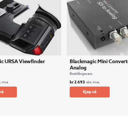
ic URSA Viewfinder
Blackmagic Mini Converte
Analog
Bestillingsvare
kr
2 693
. mva.
eks. mva.
nå
Kjøp nå