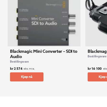
Blackmagic Mini Converter – SDI to
Blackmag
Audio
Bestillingsvare
Bestillingsvare
kr
2 574
kr
16 100
eks. mva.
eks
Kjøp nå
Kjøp 