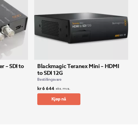
r – SDI to
Blackmagic Teranex Mini – HDMI
to SDI 12G
Bestillingsvare
kr
6 644
eks. mva.
Kjøp nå