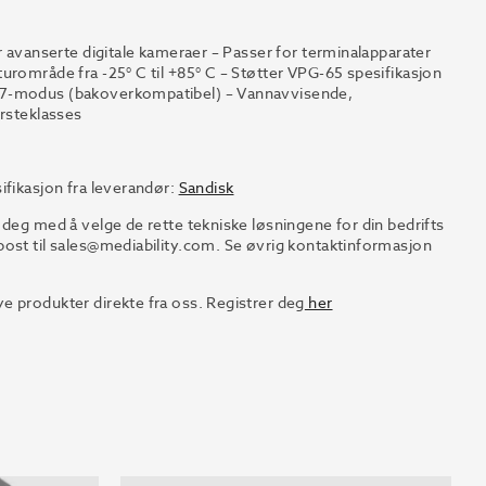
r avanserte digitale kameraer – Passer for terminalapparater
urområde fra -25° C til +85° C – Støtter VPG-65 spesifikasjon
A 7-modus (bakoverkompatibel) – Vannavvisende,
ørsteklasses
ifikasjon fra leverandør:
Sandisk
 deg med å velge de rette tekniske løsningene for din bedrifts
ost til
sales@mediability.com.
Se øvrig kontaktinformasjon
e produkter direkte fra oss. Registrer deg
her