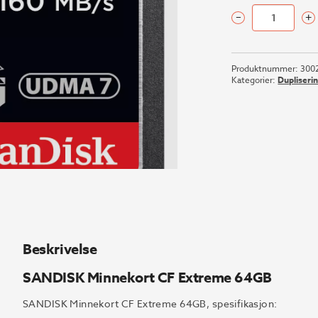
–
+
SANDISK
Minnekort
CF
Produktnummer:
300
Extreme
Kategorier:
Dupliseri
64GB
antall
Beskrivelse
SANDISK Minnekort CF Extreme 64GB
SANDISK Minnekort CF Extreme 64GB, spesifikasjon: