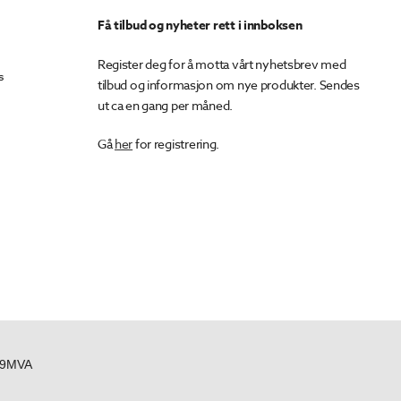
Få tilbud og nyheter rett i innboksen
Register deg for å motta vårt nyhetsbrev med
s
tilbud og informasjon om nye produkter. Sendes
ut ca en gang per måned.
Gå
her
for registrering.
439MVA