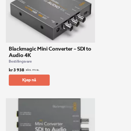
Blackmagic Mini Converter – SDI to
Audio 4K
Bestillingsvare
kr
3 938
eks. mva.
Kjøp nå