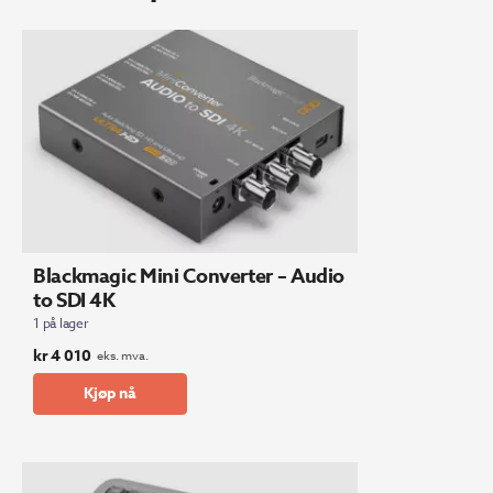
Blackmagic Mini Converter – Audio
to SDI 4K
1 på lager
kr
4 010
eks. mva.
Kjøp nå