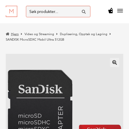
SØK
Hopp
Hopp
Søk
M
kr
0
til
til
etter:
navigasjon
innhold
Hjem
Video og Streaming
Duplisering, Opptak og Lagring
SANDISK MicroSDXC Mobil Ultra 512GB