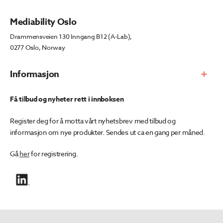
Mediability Oslo
Drammensveien 130 Inngang B12 (A-Lab),
0277 Oslo, Norway
Informasjon
Få tilbud og nyheter rett i innboksen
Register deg for å motta vårt nyhetsbrev med tilbud og
informasjon om nye produkter. Sendes ut ca en gang per måned.
Gå
her
for registrering.