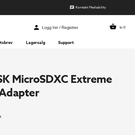
Kontakt Mediability
kr
0
Logg Inn / Registrer
tsbrev
Lagersalg
Support
K MicroSDXC Extreme
Adapter
.