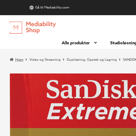
Gå til Mediability.com
S
Hopp
Hopp
til
til
navigasjon
innhold
Alle produkter
Studioløsnin
Hjem
Video og Streaming
Duplisering, Opptak og Lagring
SANDISK