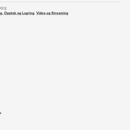
9312
ng, Opptak og Lagring
,
Video og Streaming
r