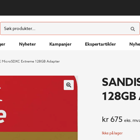
ØK
Søk
etter:
ger
Nyheter
Kampanjer
Ekspertartikler
Nyhe
 MicroSDXC Extreme 128GB Adapter
SANDIS
128GB 
kr
675
eks. mva
Ikke på lager