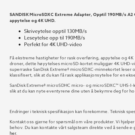
SANDISK MicroSDXC Extreme Adapter, Opptil 190MB/s A2 C1
appytelse og 4K UHD.
Skriveytelse opptil 130MB/s
Leseytelse opp til 190MB/s
Perfekt for 4K UHD-video
Få ekstreme hastigheter for rask overføring, appytelse og 4K
droner, dette høyytelses microSD-kortet muliggjør 4K UHD-vi
superraske SanDisk Extreme® microSDXC-minnekortet leser oppt
klassifisert, slik at du kan få rask applikasjonsytelse for en e
SanDisk Extreme® microSDHC micro- og microSDXC™ UHS-I-kort
slik at du kan nyte eventyrene dine uten å bekymre deg for ho
Endringer i teknisk spesifikasjon kan forekomme. Teknisk spes
Kontakt oss gjerne for spørsmål om våre produkter. Vi hjelper
behov. Du kan kontakte vårt salgsteam direkte ved å sende e-p
her
.