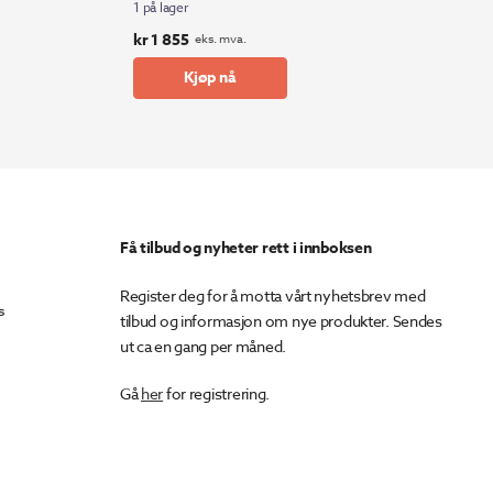
1 på lager
kr
1 855
eks. mva.
Kjøp nå
Få tilbud og nyheter rett i innboksen
Register deg for å motta vårt nyhetsbrev med
s
tilbud og informasjon om nye produkter. Sendes
ut ca en gang per måned.
Gå
her
for registrering.