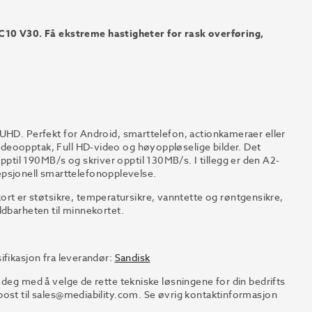
0 V30. Få ekstreme hastigheter for rask overføring,
 UHD. Perfekt for Android, smarttelefon, actionkameraer eller
deoopptak, Full HD-video og høyoppløselige bilder. Det
il 190MB/s og skriver opptil 130MB/s. I tillegg er den A2-
ksepsjonell smarttelefonopplevelse.
 er støtsikre, temperatursikre, vanntette og røntgensikre,
ldbarheten til minnekortet.
ifikasjon fra leverandør:
Sandisk
 deg med å velge de rette tekniske løsningene for din bedrifts
ost til
sales@mediability.com.
Se øvrig kontaktinformasjon