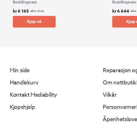
Bestillingsvare
Bestillingsvare
kr
6 165
kr
6 644
eks. mva.
eks.
Kjøp nå
Kjøp 
Min side
Reparasjon og
Handlekurv
Om nettbutik
Kontakt Mediability
Vilkår
Kjøpshjelp
Personverner
Åpenhetslov