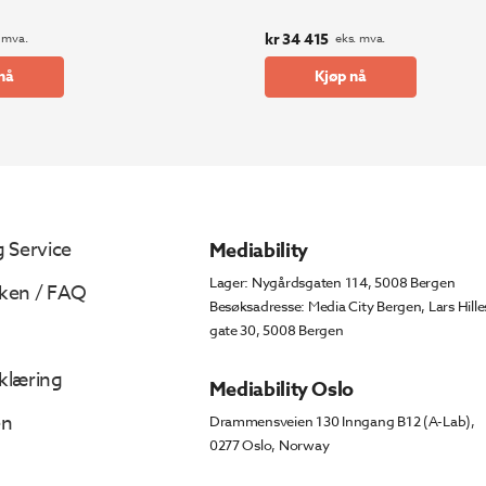
kr
34 415
 mva.
eks. mva.
nå
Kjøp nå
 Service
Mediability
Lager: Nygårdsgaten 114, 5008 Bergen
ken / FAQ
Besøksadresse: Media City Bergen, Lars Hille
gate 30, 5008 Bergen
klæring
Mediability Oslo
en
Drammensveien 130 Inngang B12 (A-Lab),
0277 Oslo, Norway