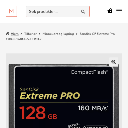
SØK
Hopp
Hopp
Søk
M
kr
0
til
til
etter:
navigasjon
innhold
Hjem
Tilbehør
Minnekort og lagring
Sandisk CF Extreme Pro
128GB 160MB/s UDMA7