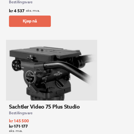
Bestillingsvare
kr
4 537
eks. mva.
Kjøp nå
Sachtler Video 75 Plus Studio
Bestillingsvare
kr
145 500
kr
171 177
Opprinnelig
Nåværende
eks. mva.