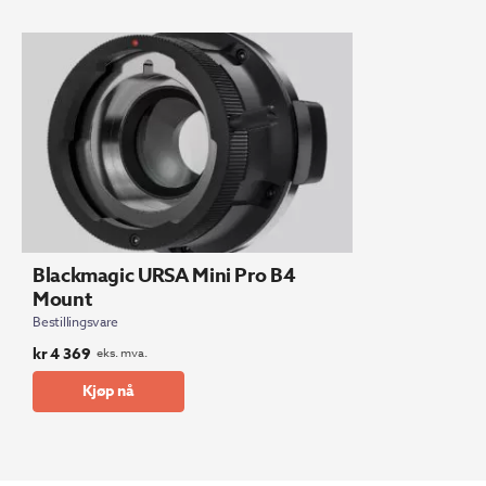
358.
555.
Blackmagic URSA Mini Pro B4
Mount
Bestillingsvare
kr
4 369
eks. mva.
Kjøp nå