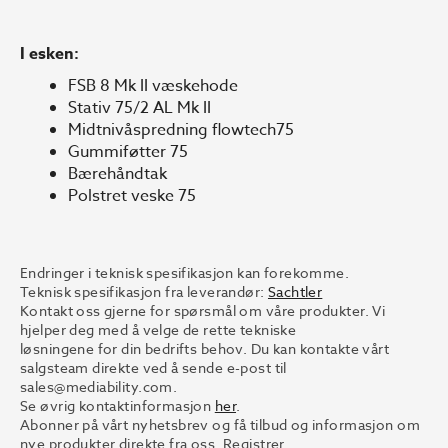
I esken:
FSB 8 Mk II væskehode
Stativ 75/2 AL Mk II
Midtnivåspredning flowtech75
Gummiføtter 75
Bærehåndtak
Polstret veske 75
Endringer i teknisk spesifikasjon kan forekomme.
Teknisk spesifikasjon fra leverandør:
Sachtler
Kontakt oss gjerne for spørsmål om våre produkter. Vi
hjelper deg med å velge de rette tekniske
løsningene for din bedrifts behov. Du kan kontakte vårt
salgsteam direkte ved å sende e-post til
sales@mediability.com.
Se øvrig kontaktinformasjon
her
.
Abonner på vårt nyhetsbrev og få tilbud og informasjon om
nye produkter direkte fra oss. Registrer