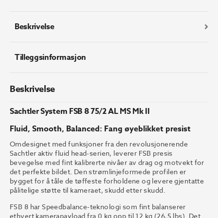
AL
MS
Mk
Beskrivelse
II
antall
Tilleggsinformasjon
Beskrivelse
Sachtler System FSB 8 75/2 AL MS Mk II
Fluid, Smooth, Balanced: Fang øyeblikket presist
Omdesignet med funksjoner fra den revolusjonerende
Sachtler aktiv fluid head-serien, leverer FSB presis
bevegelse med fint kalibrerte nivåer av drag og motvekt for
det perfekte bildet. Den strømlinjeformede profilen er
bygget for å tåle de tøffeste forholdene og levere gjentatte
pålitelige støtte til kameraet, skudd etter skudd.
FSB 8 har Speedbalance-teknologi som fint balanserer
ethvert kamerapayload fra 0 kg opp til 12 kg (26,5 lbs). Det