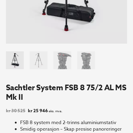
Sachtler System FSB 8 75/2 AL MS
Mk II
Opprinnelig
Nåværende
kr
30 525
kr
25 946
eks. mva.
pris
pris
var:
er:
FSB 8 system med 2-trinns aluminiumstativ
kr 30
kr 25
Smidig operasjon – Skap presise panoreringer
525.
946.