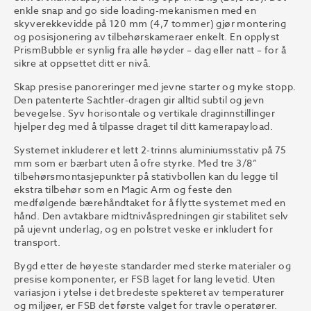
enkle snap and go side loading-mekanismen med en
skyverekkevidde på 120 mm (4,7 tommer) gjør montering
og posisjonering av tilbehørskameraer enkelt. En opplyst
PrismBubble er synlig fra alle høyder – dag eller natt – for å
sikre at oppsettet ditt er nivå.
Skap presise panoreringer med jevne starter og myke stopp.
Den patenterte Sachtler-dragen gir alltid subtil og jevn
bevegelse. Syv horisontale og vertikale draginnstillinger
hjelper deg med å tilpasse draget til ditt kamerapayload.
Systemet inkluderer et lett 2-trinns aluminiumsstativ på 75
mm som er bærbart uten å ofre styrke. Med tre 3/8”
tilbehørsmontasjepunkter på stativbollen kan du legge til
ekstra tilbehør som en Magic Arm og feste den
medfølgende bærehåndtaket for å flytte systemet med en
hånd. Den avtakbare midtnivåspredningen gir stabilitet selv
på ujevnt underlag, og en polstret veske er inkludert for
transport.
Bygd etter de høyeste standarder med sterke materialer og
presise komponenter, er FSB laget for lang levetid. Uten
variasjon i ytelse i det bredeste spekteret av temperaturer
og miljøer, er FSB det første valget for travle operatører.