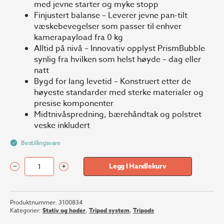
med jevne starter og myke stopp
Finjustert balanse – Leverer jevne pan-tilt
væskebevegelser som passer til enhver
kamerapayload fra 0 kg
Alltid på nivå – Innovativ opplyst PrismBubble
synlig fra hvilken som helst høyde – dag eller
natt
Bygd for lang levetid – Konstruert etter de
høyeste standarder med sterke materialer og
presise komponenter
Midtnivåspredning, bærehåndtak og polstret
veske inkludert
Bestillingsvare
–
+
Legg I Handlekurv
Sachtler
System
FSB
Produktnummer:
3100834
8
Kategorier:
Stativ og hoder
,
Tripod system
,
Tripods
75/2