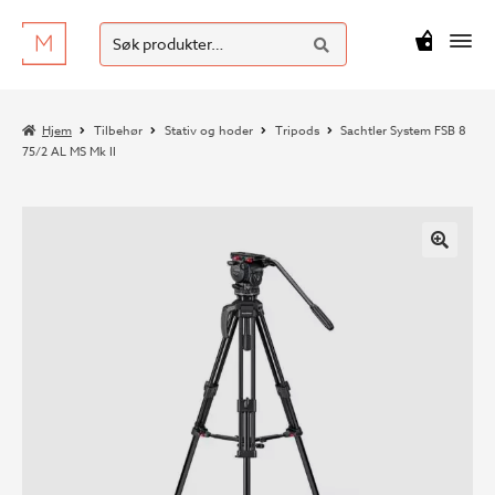
SØK
Hopp
Hopp
Søk
M
kr
0
til
til
etter:
navigasjon
innhold
Hjem
Tilbehør
Stativ og hoder
Tripods
Sachtler System FSB 8
75/2 AL MS Mk II