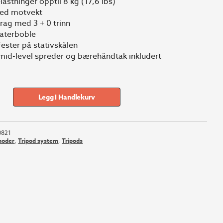
lastninger opptil 8 kg (17,6 lbs)
r 16
kr 14
med motvekt
drag med 3 + 0 trinn
98.
448.
aterboble
fester på stativskålen
mid-level spreder og bærehåndtak inkludert
Legg I Handlekurv
0821
 hoder
,
Tripod system
,
Tripods