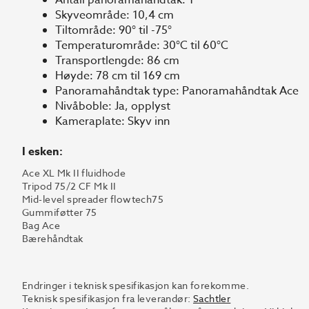
Skyveområde: 10,4 cm
Tiltområde: 90° til -75°
Temperaturområde: 30°C til 60°C
Transportlengde: 86 cm
Høyde: 78 cm til 169 cm
Panoramahåndtak type: Panoramahåndtak Ace
Nivåboble: Ja, opplyst
Kameraplate: Skyv inn
I esken:
Ace XL Mk II fluidhode
Tripod 75/2 CF Mk II
Mid-level spreader flowtech75
Gummiføtter 75
Bag Ace
Bærehåndtak
Endringer i teknisk spesifikasjon kan forekomme.
Teknisk spesifikasjon fra leverandør:
Sachtler