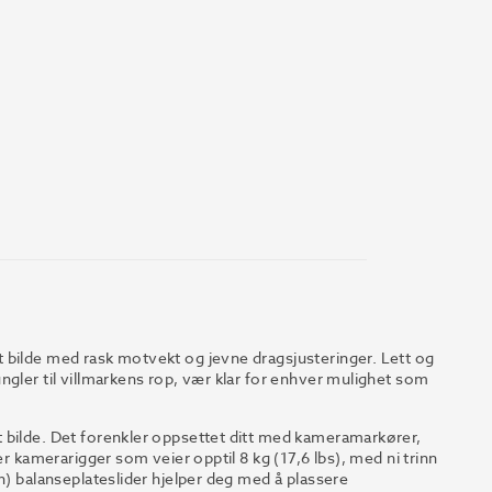
 bilde med rask motvekt og jevne dragsjusteringer. Lett og
ngler til villmarkens rop, vær klar for enhver mulighet som
 bilde. Det forenkler oppsettet ditt med kameramarkører,
er kamerarigger som veier opptil 8 kg (17,6 lbs), med ni trinn
n) balanseplateslider hjelper deg med å plassere