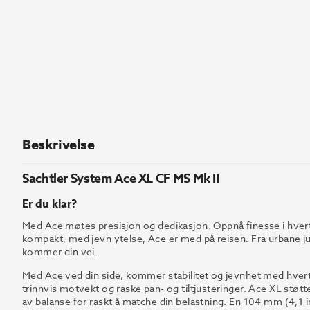
Beskrivelse
Sachtler System Ace XL CF MS Mk II
Er du klar?
Med Ace møtes presisjon og dedikasjon. Oppnå finesse i hvert
kompakt, med jevn ytelse, Ace er med på reisen. Fra urbane ju
kommer din vei.
Med Ace ved din side, kommer stabilitet og jevnhet med hvert
trinnvis motvekt og raske pan- og tiltjusteringer. Ace XL støtt
av balanse for raskt å matche din belastning. En 104 mm (4,1 i