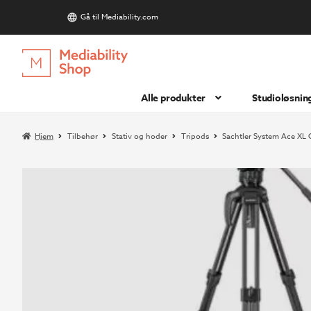
Gå til Mediability.com
S
Hopp
Hopp
til
til
navigasjon
innhold
Alle produkter
Studioløsnin
Hjem
Tilbehør
Stativ og hoder
Tripods
Sachtler System Ace XL 