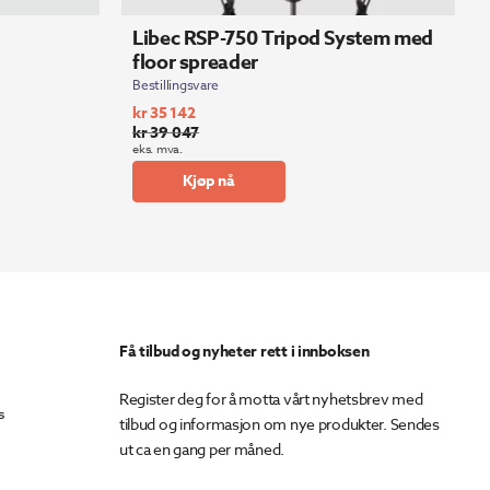
Libec RSP-750 Tripod System med
floor spreader
Bestillingsvare
kr
35 142
kr
39 047
Opprinnelig
Nåværende
eks. mva.
pris
pris
Kjøp nå
var:
er:
kr 39
kr 35
047.
142.
Få tilbud og nyheter rett i innboksen
Register deg for å motta vårt nyhetsbrev med
s
tilbud og informasjon om nye produkter. Sendes
ut ca en gang per måned.