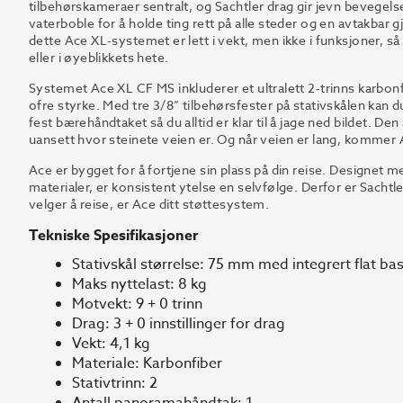
tilbehørskameraer sentralt, og Sachtler drag gir jevn bevegels
vaterboble for å holde ting rett på alle steder og en avtakbar gjen
dette Ace XL-systemet er lett i vekt, men ikke i funksjoner, så
eller i øyeblikkets hete.
Systemet Ace XL CF MS inkluderer et ultralett 2-trinns karbon
ofre styrke. Med tre 3/8” tilbehørsfester på stativskålen kan d
fest bærehåndtaket så du alltid er klar til å jage ned bildet. Den
uansett hvor steinete veien er. Og når veien er lang, kommer
Ace er bygget for å fortjene sin plass på din reise. Designet
materialer, er konsistent ytelse en selvfølge. Derfor er Sacht
velger å reise, er Ace ditt støttesystem.
Tekniske Spesifikasjoner
Stativskål størrelse: 75 mm med integrert flat ba
Maks nyttelast: 8 kg
Motvekt: 9 + 0 trinn
Drag: 3 + 0 innstillinger for drag
Vekt: 4,1 kg
Materiale: Karbonfiber
Stativtrinn: 2
Antall panoramahåndtak: 1