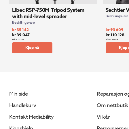
Libec RSP-750M Tripod System
Sachtler 
with mid-level spreader
Bestillingsvare
Bestillingsvare
kr
35 142
kr
93 609
kr
39 047
kr
110 128
Opprinnelig
Nåværende
Opprinnelig
Nåværende
eks. mva.
eks. mva.
pris
pris
pris
pris
Kjøp nå
Kjøp 
var:
er:
var:
er:
kr 39
kr 35
kr 110
kr 93
047.
142.
128.
609.
Min side
Reparasjon og
Handlekurv
Om nettbutik
Kontakt Mediability
Vilkår
Kjøpshjelp
Personverner