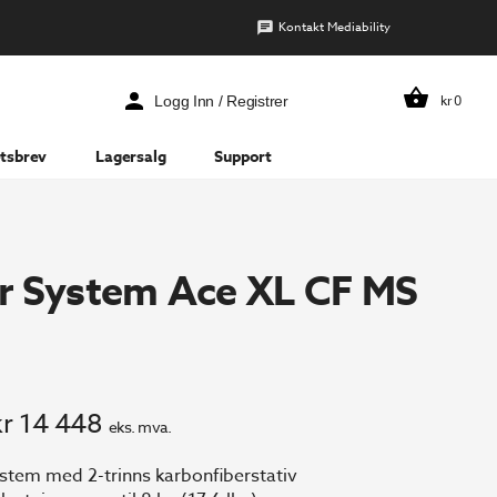
Kontakt Mediability
kr
0
Logg Inn / Registrer
tsbrev
Lagersalg
Support
er System Ace XL CF MS
pprinnelig
Nåværende
kr
14 448
eks. mva.
ris
pris
stem med 2-trinns karbonfiberstativ
ar:
er: