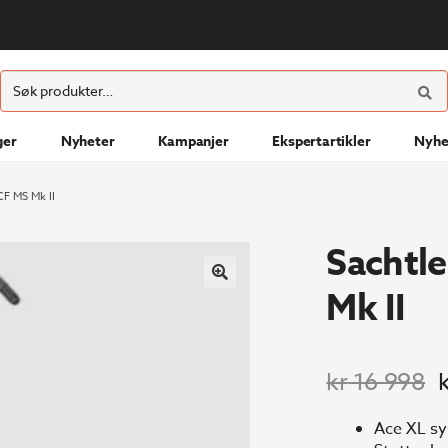
ØK
Søk
etter:
ger
Nyheter
Kampanjer
Ekspertartikler
Nyhe
CF MS Mk II
Sachtl
Mk II
O
kr
16 998
p
Ace XL sy
v