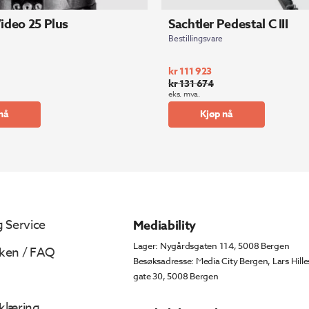
Video 25 Plus
Sachtler Pedestal C III
Bestillingsvare
kr
111 923
kr
131 674
Opprinnelig
Nåværende
eks. mva.
pris
pris
nå
Kjøp nå
var:
er:
kr 131
kr 111
674.
923.
 Service
Mediability
Lager: Nygårdsgaten 114, 5008 Bergen
ken / FAQ
Besøksadresse: Media City Bergen, Lars Hille
gate 30, 5008 Bergen
klæring