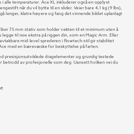
e i alle temperaturer. Ace XL inkluderer også en opplyst
gestift når du vil bytte til en slider. Veier bare 4,1 kg (9 lbs),
 gå lenger, klatre høyere og fang det vinnende bildet uplanlagt
fiber 75 mm stativ som holder vekten til et minimum uten å
u legge til noe ekstra på riggen din, som en Magic Arm. Eller
 avtakbare mid-level sprederen i flowtech-stil gir stabilitet
 Ace med en bærevæske for beskyttelse på farten.
 med presisjonsutviklede dragelementer og grundig testede
ler betrodd av profesjonelle som deg. Uansett hvilken vei du
se