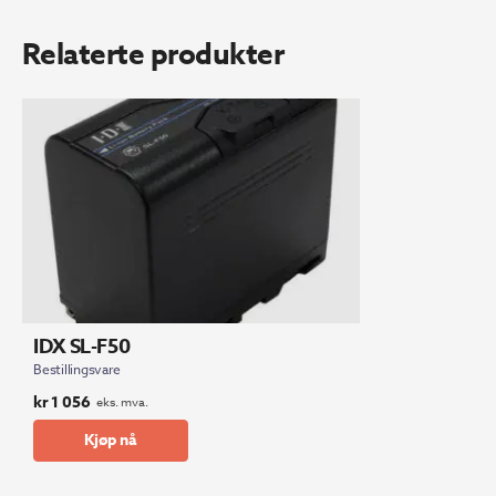
Relaterte produkter
IDX SL-F50
Bestillingsvare
kr
1 056
eks. mva.
Kjøp nå