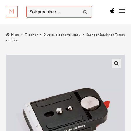
SØK
Hopp
Hopp
Søk
M
kr
0
til
til
etter:
navigasjon
innhold
Hjem
Tilbehør
Diverse tilbehør til stativ
Sachtler Sandwich Touch
and Go