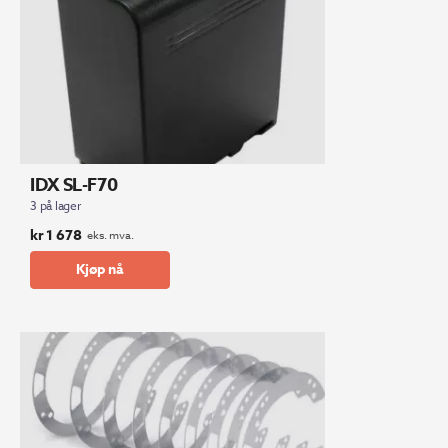
IDX SL-F70
3 på lager
kr
1 678
eks. mva.
Kjøp nå