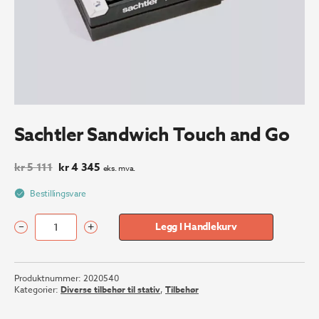
Sachtler Sandwich Touch and Go
Opprinnelig
Nåværende
kr
5 111
kr
4 345
eks. mva.
pris
pris
var:
er:
Bestillingsvare
kr 5
kr 4
111.
345.
–
+
Legg I Handlekurv
Sachtler
Sandwich
Touch
Produktnummer:
2020540
and
Kategorier:
Diverse tilbehør til stativ
,
Tilbehør
Go
antall