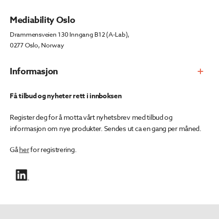
Mediability Oslo
Drammensveien 130 Inngang B12 (A-Lab),
0277 Oslo, Norway
Informasjon
Få tilbud og nyheter rett i innboksen
Register deg for å motta vårt nyhetsbrev med tilbud og
informasjon om nye produkter. Sendes ut ca en gang per måned.
Gå
her
for registrering.