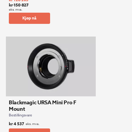
kr
150 827
Opprinnelig
Nåværende
eks. mva.
pris
pris
Kjøp nå
var:
er:
kr 150
kr 128
827.
203.
Blackmagic URSA Mini Pro F
Mount
Bestillingsvare
kr
4 537
eks. mva.