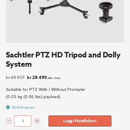
Sachtler PTZ HD Tripod and Dolly
System
Opprinnelig
Nåværende
kr
33 517
kr
28 490
eks. mva.
pris
pris
var:
er:
Suitable for PTZ With / Without Prompter
kr 33
kr 28
(0-25 kg (0-55 lbs) payload)
517.
490.
Bestillingsvare
–
+
Legg I Handlekurv
Sachtler