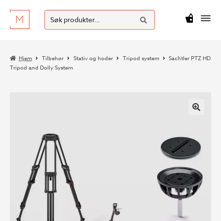
SØK
Hopp
Hopp
Søk
M
kr
0
til
til
etter:
navigasjon
innhold
Hjem
Tilbehør
Stativ og hoder
Tripod system
Sachtler PTZ HD
Tripod and Dolly System