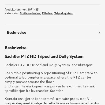
PTZ
HD
Produktnummer:
3071415
Tripod
Kategorier:
Stativ og hoder
,
Tilbehør
,
Tripod system
and
Dolly
System
antall
Beskrivelse
Beskrivelse
Sachtler PTZ HD Tripod and Dolly System
Sachtler PTZ HD Tripod and Dolly System, spesifikasjon:
For simple positioning & repositioning of PTZ Camera with
optional teleprompter in a space where the PTZ can be
simply moved around the floor.
Endringer i teknisk spesifikasjon kan forekomme. Teknisk
spesifikasjon fra leverandør:
Sachtler
Kontakt oss gjerne for spørsmål om våre produkter. Vi
hjelper deg med å velge de rette tekniske løsningene for din