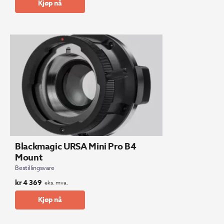
Kjøp nå
Blackmagic URSA Mini Pro B4
Mount
Bestillingsvare
kr
4 369
eks. mva.
Kjøp nå