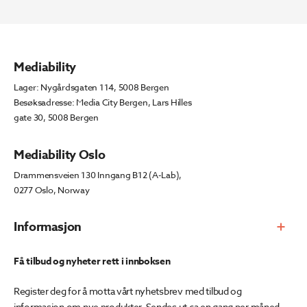
Mediability
Lager: Nygårdsgaten 114, 5008 Bergen
Besøksadresse: Media City Bergen, Lars Hilles
gate 30, 5008 Bergen
Mediability Oslo
Drammensveien 130 Inngang B12 (A-Lab),
0277 Oslo, Norway
Informasjon
Få tilbud og nyheter rett i innboksen
Register deg for å motta vårt nyhetsbrev med tilbud og
informasjon om nye produkter. Sendes ut ca en gang per måned.