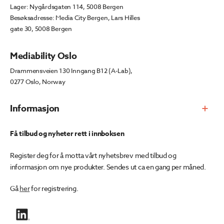
Lager: Nygårdsgaten 114, 5008 Bergen
Besøksadresse: Media City Bergen, Lars Hilles
gate 30, 5008 Bergen
Mediability Oslo
Drammensveien 130 Inngang B12 (A-Lab),
0277 Oslo, Norway
Informasjon
Få tilbud og nyheter rett i innboksen
Register deg for å motta vårt nyhetsbrev med tilbud og
informasjon om nye produkter. Sendes ut ca en gang per måned.
Gå
her
for registrering.