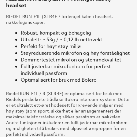
headset
RIEDEL RUN-E1L (XLR4F / forlenget kabel) headset,
nøkkelegenskaper:
Robust, kompakt og behagelig
Ultralett: ~ 53g / ~ 0,12 lb nettovekt
Perfekt for høyt støy miljø
Støyreduserende mikrofon og høy forståelighet
Dommertestet mikrofon og stemmekvalitet
Fullt justerbar mikrofonbom for perfekt
individuell passform
Optimalisert for bruk med Bolero
Riedel RUN-E1L / R (XLR4F) er optimalisert for bruk med
Riedels prisbelønte trådløse Bolero intercom-system. Dette
er et ultralett ett-øret hodesett for krevende miljøer med
høy støy (som sport, sikkerhet eller arrangementer) der
maksimal taleforståelse og sikker passform er nøkkelen.
Andre funksjoner inkluderer en fullt justerbar mikrofonbom
og muligheten til å brukes med tilpasset ørepropper for en
perfekt individuell passform.