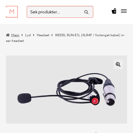
SØK
Hopp
Hopp
Søk
M
kr
0
til
til
etter:
navigasjon
innhold
Hjem
Lyd
Headset
RIEDEL RUN-E1L (XLR4F / forlenget kabel) in-
ear headset