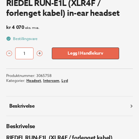
RIEDEL RUN-E1L (XLR4F /
forlenget kabel) in-ear headset
kr
4 070
eks. mva.
Bestillingsvare
–
+
Legg I Handlekurv
RIEDEL
RUN-
E1L
Produktnummer:
3065758
(XLR4F
Kategorier:
Headset
,
Intercom
,
Lyd
/
forlenget
kabel)
in-
Beskrivelse
ear
headset
antall
Beskrivelse
RIEDEL RUN-E1L (XLR4F / forlenget kabel)