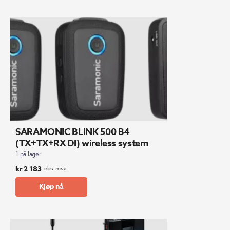
SARAMONIC BLINK 500 B4
(TX+TX+RX DI) wireless system
1 på lager
kr
2 183
eks. mva.
Kjøp nå