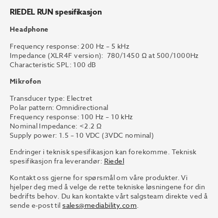
RIEDEL RUN spesifikasjon
Headphone
Frequency response: 200 Hz – 5 kHz
Impedance (XLR4F version): 780/1450 Ω at 500/1000Hz
Characteristic SPL: 100 dB
Mikrofon
Transducer type: Electret
Polar pattern: Omnidirectional
Frequency response: 100 Hz – 10 kHz
Nominal Impedance: <2.2 Ω
Supply power: 1.5 – 10 VDC (3VDC nominal)
Endringer i teknisk spesifikasjon kan forekomme. Teknisk
spesifikasjon fra leverandør:
Riedel
Kontakt oss gjerne for spørsmål om våre produkter. Vi
hjelper deg med å velge de rette tekniske løsningene for din
bedrifts behov. Du kan kontakte vårt salgsteam direkte ved å
sende e-post til
sales@mediability.com
.