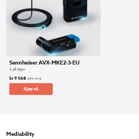
Sennheiser AVX-MKE2-3-EU
2 på lager
kr
9 568
eks. mva.
Kjøp nå
Mediability