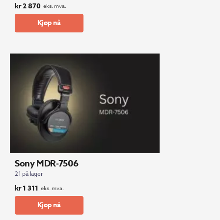
kr
2 870
eks. mva.
Kjøp nå
Sony MDR-7506
21 på lager
kr
1 311
eks. mva.
Kjøp nå