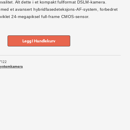
valitet. Alt dette i et kompakt fullformat DSLM-kamera.
med et avansert hybridfasedeteksjons-AF-system, forbedret
utviklet 24-megapiksel full-frame CMOS-sensor.
Legg I Handlekurv
7122
Systemkamera