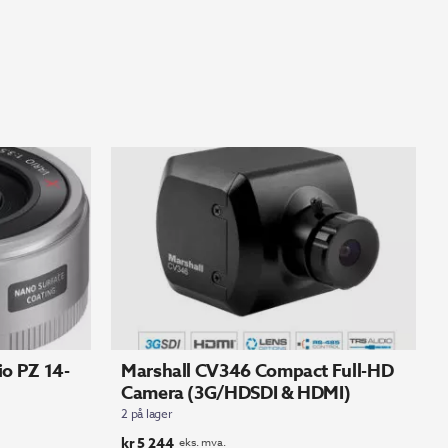
io PZ 14-
Marshall CV346 Compact Full-HD
Camera (3G/HDSDI & HDMI)
2 på lager
kr
5 244
eks. mva.