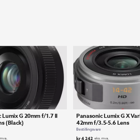
 Lumix G 20mm f/1.7 II
Panasonic Lumix G X Var
s (Black)
42mm f/3.5-5.6 Lens
Bestillingsvare
kr
4 242
 mva.
eks. mva.