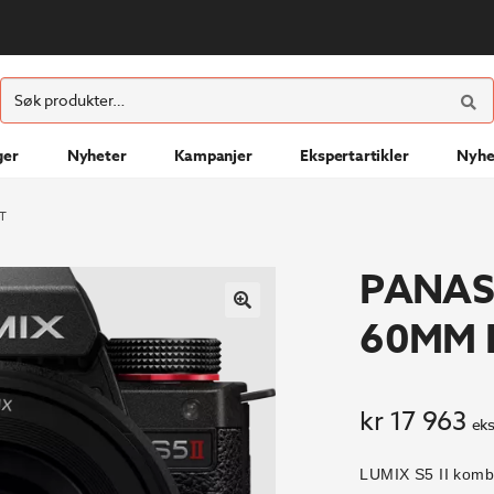
ØK
Søk
etter:
ger
Nyheter
Kampanjer
Ekspertartikler
Nyhe
T
PANAS
60MM 
kr
17 963
eks
LUMIX S5 II kombi