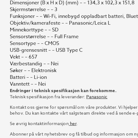
Dimensjoner (B x H x D) (mm) – – 134,3 x 102,3 x 151,8
Skjermstørrelse – – 3
Funksjoner – – Wi-Fi, innebygd oppladbart batteri, Blue
Objektiv/kamerafeste – – Panasonic/Leica L
Minnekorttype – – SD
Sensorstørrelse – – Full Frame
Sensortype – – CMOS
USB-grensesnitt – – USB Type C
Vekt – – 657
Værbestandig – – Nei
Søker – – Elektronisk
Batteri – – Li-ion
Vanntett – – Nei
Endringer i teknisk spesifikasjon kan forekomme.
Teknisk spesifikasjon fra leverandør:
Panasonic
Kontakt oss gjerne for spørsmål om våre produkter. Vi hjelper
behov. Du kan kontakte vårt salgsteam direkte ved å sende e-p
Se øvrig kontaktinformasjon
her
.
Abonner på vårt nyhetsbrev og få tilbud og informasjon om ny