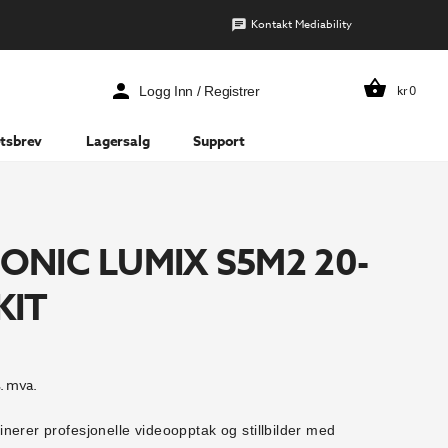
Kontakt Mediability
kr
0
Logg Inn / Registrer
tsbrev
Lagersalg
Support
ONIC LUMIX S5M2 20-
KIT
. mva.
nerer profesjonelle videoopptak og stillbilder med