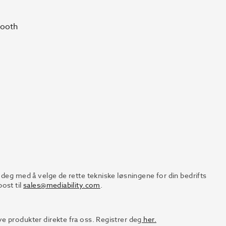
tooth
 deg med å velge de rette tekniske løsningene for din bedrifts
ost til
sales@mediability.com
.
e produkter direkte fra oss. Registrer deg
her.