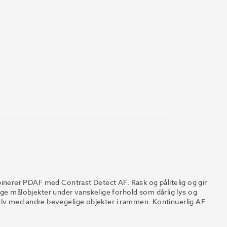
erer PDAF med Contrast Detect AF. Rask og pålitelig og gir
age målobjekter under vanskelige forhold som dårlig lys og
m selv med andre bevegelige objekter i rammen. Kontinuerlig AF