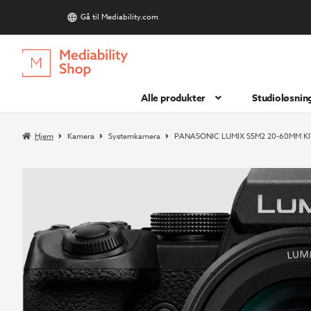
Gå til Mediability.com
S
Hopp
Hopp
til
til
navigasjon
innhold
Alle produkter
Studioløsnin
Hjem
Kamera
Systemkamera
PANASONIC LUMIX S5M2 20-60MM KI