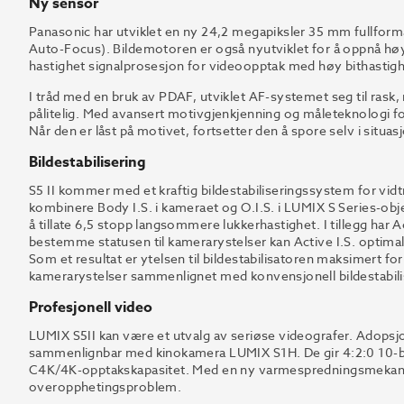
Ny sensor
Panasonic har utviklet en ny 24,2 megapiksler 35 mm fullf
Auto-Focus). Bildemotoren er også nyutviklet for å oppnå høy
hastighet signalprosesjon for videoopptak med høy bithastigh
I tråd med en bruk av PDAF, utviklet AF-systemet seg til rask
pålitelig. Med avansert motivgjenkjenning og måleteknologi fo
Når den er låst på motivet, fortsetter den å spore selv i situa
Bildestabilisering
S5 II kommer med et kraftig bildestabiliseringssystem for vidtr
kombinere Body I.S. i kameraet og O.I.S. i LUMIX S Series-obje
å tillate 6,5 stopp langsommere lukkerhastighet. I tillegg har Ac
bestemme statusen til kamerarystelser kan Active I.S. optimali
Som et resultat er ytelsen til bildestabilisatoren maksimert
kamerarystelser sammenlignet med konvensjonell bildestabili
Profesjonell video
LUMIX S5II kan være et utvalg av seriøse videografer. Adopsj
sammenlignbar med kinokamera LUMIX S1H. De gir 4:2:0 10-bits 
C4K/4K-opptakskapasitet. Med en ny varmespredningsmekanis
overopphetingsproblem.