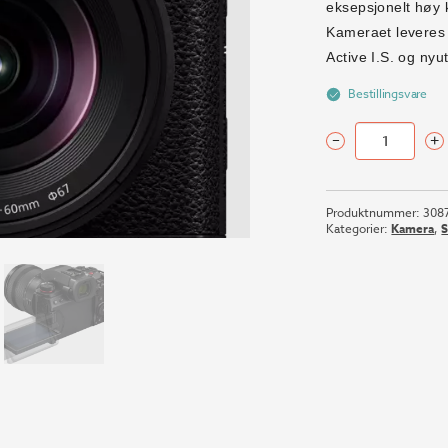
eksepsjonelt høy k
Kameraet leveres 
Active I.S. og ny
Bestillingsvare
–
+
PANASONIC
LUMIX
S5M2
Produktnummer:
308
20-
Kategorier:
Kamera
,
60MM
KIT
antall