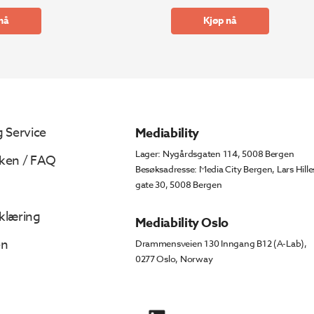
nå
Kjøp nå
 Service
Mediability
Lager: Nygårdsgaten 114, 5008 Bergen
ken / FAQ
Besøksadresse: Media City Bergen, Lars Hille
gate 30, 5008 Bergen
klæring
Mediability Oslo
en
Drammensveien 130 Inngang B12 (A-Lab),
0277 Oslo, Norway