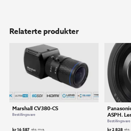
Relaterte produkter
Marshall CV380-CS
Panasonic
ASPH. Len
Bestillingsvare
Bestillingsvare
kr
16 587
kr
2 828
eks. mva.
eks.