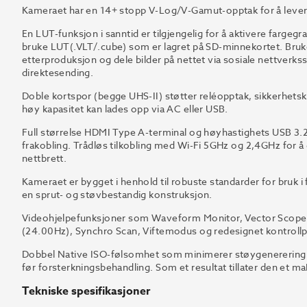
Kameraet har en 14+ stopp V-Log/V-Gamut-opptak for å lever
En LUT-funksjon i sanntid er tilgjengelig for å aktivere farge
bruke LUT(.VLT/.cube) som er lagret på SD-minnekortet. Bruker
etterproduksjon og dele bilder på nettet via sosiale nettverks
direktesending.
Doble kortspor (begge UHS-II) støtter reléopptak, sikkerhet
høy kapasitet kan lades opp via AC eller USB.
Full størrelse HDMI Type A-terminal og høyhastighets USB 3.2
frakobling. Trådløs tilkobling med Wi-Fi 5GHz og 2,4GHz for 
nettbrett.
Kameraet er bygget i henhold til robuste standarder for bruk 
en sprut- og støvbestandig konstruksjon.
Videohjelpefunksjoner som Waveform Monitor, Vector Scope
(24.00Hz), Synchro Scan, Viftemodus og redesignet kontrollpa
Dobbel Native ISO-følsomhet som minimerer støygenerering ve
før forsterkningsbehandling. Som et resultat tillater den et
Tekniske spesifikasjoner