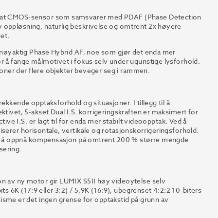
ormat CMOS-sensor som samsvarer med PDAF (Phase Detection
 oppløsning, naturlig beskrivelse og omtrent 2x høyere
et.
, nøyaktig Phase Hybrid AF, noe som gjør det enda mer
r å fange målmotivet i fokus selv under ugunstige lysforhold.
sjoner der flere objekter beveger seg i rammen.
ekkende opptaksforhold og situasjoner. I tillegg til å
ktivet, 5-akset Dual I.S. korrigeringskraften er maksimert for
tive I.S. er lagt til for enda mer stabilt videoopptak. Ved å
serer horisontale, vertikale og rotasjonskorrigeringsforhold.
 for å oppnå kompensasjon på omtrent 200 % større mengde
sering.
on av ny motor gir LUMIX S5II høy videoytelse selv
6K (17:9 eller 3:2) / 5,9K (16:9), ubegrenset 4:2:2 10-biters
me er det ingen grense for opptakstid på grunn av