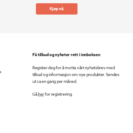
Kjøp nå
Få tilbud og nyheter rett i innboksen
Register deg for å motta vårt nyhetsbrev med
s
tilbud og informasjon om nye produkter. Sendes
ut ca en gang per måned.
Gå
her
for registrering.