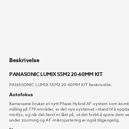
Beskrivelse
PANASONIC LUMIX S5M2 20-60MM KIT
PANASONIC LUMIX S5M2 20-60MM KIT beskrivelse:
Autofokus
Kameraene bruker et nytt Phase Hybrid AF-system som kombin
måling på 779 områder, er det nye systemet i stand til å oppd
motlys, og når det først er låst på, vil det forbli å spore de
under zooming og AF-mikrojustering er også tilgjengelig.