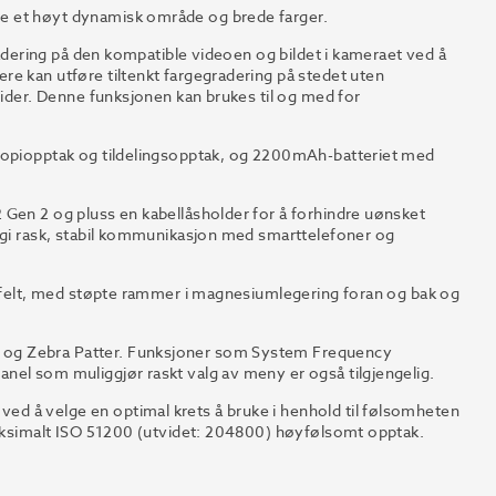
e et høyt dynamisk område og brede farger.
gradering på den kompatible videoen og bildet i kameraet ved å
e kan utføre tiltenkt fargegradering på stedet uten
sider. Denne funksjonen kan brukes til og med for
skopiopptak og tildelingsopptak, og 2200mAh-batteriet med
 Gen 2 og pluss en kabellåsholder for å forhindre uønsket
å gi rask, stabil kommunikasjon med smarttelefoner og
i felt, med støpte rammer i magnesiumlegering foran og bak og
 og Zebra Patter. Funksjoner som System Frequency
nel som muliggjør raskt valg av meny er også tilgjengelig.
d å velge en optimal krets å bruke i henhold til følsomheten
 maksimalt ISO 51200 (utvidet: 204800) høyfølsomt opptak.