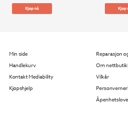
Kjøp nå
Kjøp 
Min side
Reparasjon og
Handlekurv
Om nettbutik
Kontakt Mediability
Vilkår
Kjøpshjelp
Personverner
Åpenhetslov