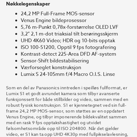
Nøkkelegenskaper
24,2 MP Full-Frame MOS-sensor
Venus Engine bildeprosessor
5,76 m-Punkt 0,78x-forstørrelse OLED LVF
3,2″ 2,1 m-dot triaksial tilt berøringsskjerm
UHD 4K60 Video; HDR og 10-bits opptak
ISO 100-51200, Opptil 9 fps fotografering
Kontrast-detect 225-Area DFD AF-system
Sensor-Shift bildestabilisering
Værforseglet konstruksjon
Lumix S 24-105mm f/4 Macro O.I.S. Linse
Som en del av Panasonics inntreden i speilløs fullformat, er
Lumix S1 et godt avrundet kamera som tilbyr avanserte
funksjonssett for både stillbilder og video, sammen med en
robust fysisk konstruksjon. S1 er kjennetegnet ved sin full-
frame 24,2 MP MOS-sensor, som støttes av en oppdatert
Venus Engine, og tilbyr imponerende bildekvalitet sammen
med en rask 9 fps opptakshastighet og utvidet
følsomhetsområde opp til ISO 204800. Når det gjelder
video, er S1 kan ta opp UHD 4K30p med fullpikselavlesning,