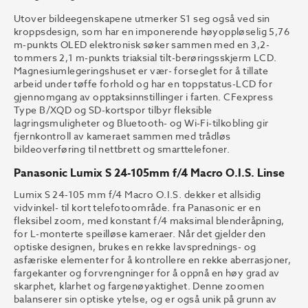
Utover bildeegenskapene utmerker S1 seg også ved sin
kroppsdesign, som har en imponerende høyoppløselig 5,76
m-punkts OLED elektronisk søker sammen med en 3,2-
tommers 2,1 m-punkts triaksial tilt-berøringsskjerm LCD.
Magnesiumlegeringshuset er vær- forseglet for å tillate
arbeid under tøffe forhold og har en toppstatus-LCD for
gjennomgang av opptaksinnstillinger i farten. CFexpress
Type B/XQD og SD-kortspor tilbyr fleksible
lagringsmuligheter og Bluetooth- og Wi-Fi-tilkobling gir
fjernkontroll av kameraet sammen med trådløs
bildeoverføring til nettbrett og smarttelefoner.
Panasonic Lumix S 24-105mm f/4 Macro O.I.S. Linse
Lumix S 24-105 mm f/4 Macro O.I.S. dekker et allsidig
vidvinkel- til kort telefotoområde. fra Panasonic er en
fleksibel zoom, med konstant f/4 maksimal blenderåpning,
for L-monterte speilløse kameraer. Når det gjelder den
optiske designen, brukes en rekke lavsprednings- og
asfæriske elementer for å kontrollere en rekke aberrasjoner,
fargekanter og forvrengninger for å oppnå en høy grad av
skarphet, klarhet og fargenøyaktighet. Denne zoomen
balanserer sin optiske ytelse, og er også unik på grunn av