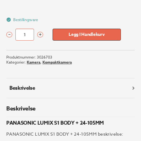
Bestillingsvare
–
+
Legg I Handlekurv
PANASONIC
LUMIX
S1
Produktnummer:
3026703
BODY
Kategorier:
Kamera
,
Kompaktkamera
+
24-
105MM
antall
Beskrivelse
Beskrivelse
PANASONIC LUMIX S1 BODY + 24-105MM
PANASONIC LUMIX S1 BODY + 24-105MM beskrivelse: