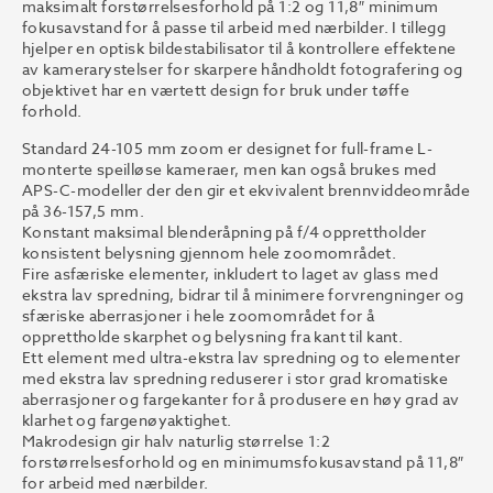
maksimalt forstørrelsesforhold på 1:2 og 11,8″ minimum
fokusavstand for å passe til arbeid med nærbilder. I tillegg
hjelper en optisk bildestabilisator til å kontrollere effektene
av kamerarystelser for skarpere håndholdt fotografering og
objektivet har en værtett design for bruk under tøffe
forhold.
Standard 24-105 mm zoom er designet for full-frame L-
monterte speilløse kameraer, men kan også brukes med
APS-C-modeller der den gir et ekvivalent brennviddeområde
på 36-157,5 mm.
Konstant maksimal blenderåpning på f/4 opprettholder
konsistent belysning gjennom hele zoomområdet.
Fire asfæriske elementer, inkludert to laget av glass med
ekstra lav spredning, bidrar til å minimere forvrengninger og
sfæriske aberrasjoner i hele zoomområdet for å
opprettholde skarphet og belysning fra kant til kant.
Ett element med ultra-ekstra lav spredning og to elementer
med ekstra lav spredning reduserer i stor grad kromatiske
aberrasjoner og fargekanter for å produsere en høy grad av
klarhet og fargenøyaktighet.
Makrodesign gir halv naturlig størrelse 1:2
forstørrelsesforhold og en minimumsfokusavstand på 11,8″
for arbeid med nærbilder.