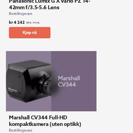
Panasonic Lumix G X Vario PZ 14-
42mm f/3.5-5.6 Lens
Bestillingsvare
kr
4 242
eks. mva.
Kjøp nå
Marshall CV344 Full-HD
kompaktkamera (uten optikk)
Bestillingsvare