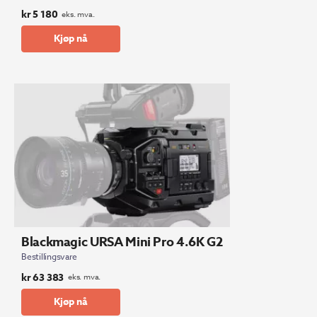
kr
5 180
eks. mva.
Kjøp nå
Blackmagic URSA Mini Pro 4.6K G2
Bestillingsvare
kr
63 383
eks. mva.
Kjøp nå