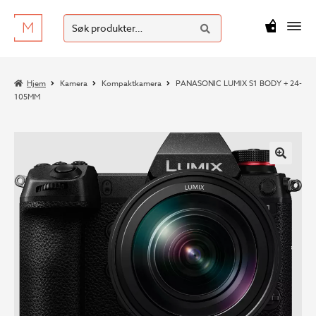
SØK
Hopp
Hopp
Søk
M
kr
0
til
til
etter:
navigasjon
innhold
Hjem
Kamera
Kompaktkamera
PANASONIC LUMIX S1 BODY + 24-
105MM