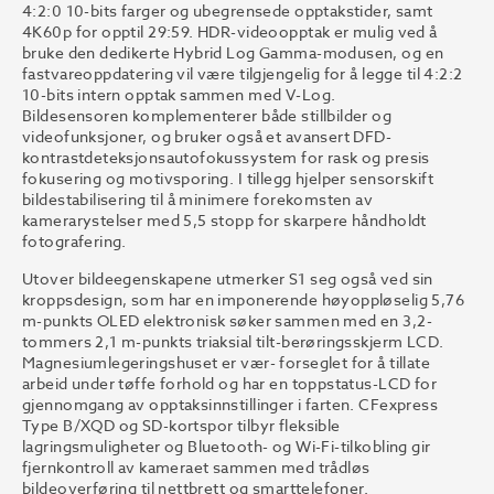
4:2:0 10-bits farger og ubegrensede opptakstider, samt
4K60p for opptil 29:59. HDR-videoopptak er mulig ved å
bruke den dedikerte Hybrid Log Gamma-modusen, og en
fastvareoppdatering vil være tilgjengelig for å legge til 4:2:2
10-bits intern opptak sammen med V-Log.
Bildesensoren komplementerer både stillbilder og
videofunksjoner, og bruker også et avansert DFD-
kontrastdeteksjonsautofokussystem for rask og presis
fokusering og motivsporing. I tillegg hjelper sensorskift
bildestabilisering til å minimere forekomsten av
kamerarystelser med 5,5 stopp for skarpere håndholdt
fotografering.
Utover bildeegenskapene utmerker S1 seg også ved sin
kroppsdesign, som har en imponerende høyoppløselig 5,76
m-punkts OLED elektronisk søker sammen med en 3,2-
tommers 2,1 m-punkts triaksial tilt-berøringsskjerm LCD.
Magnesiumlegeringshuset er vær- forseglet for å tillate
arbeid under tøffe forhold og har en toppstatus-LCD for
gjennomgang av opptaksinnstillinger i farten. CFexpress
Type B/XQD og SD-kortspor tilbyr fleksible
lagringsmuligheter og Bluetooth- og Wi-Fi-tilkobling gir
fjernkontroll av kameraet sammen med trådløs
bildeoverføring til nettbrett og smarttelefoner.