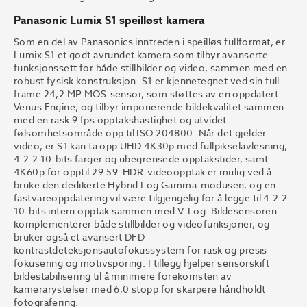
Panasonic Lumix S1 speilløst kamera
Som en del av Panasonics inntreden i speilløs fullformat, er
Lumix S1 et godt avrundet kamera som tilbyr avanserte
funksjonssett for både stillbilder og video, sammen med en
robust fysisk konstruksjon. S1 er kjennetegnet ved sin full-
frame 24,2 MP MOS-sensor, som støttes av en oppdatert
Venus Engine, og tilbyr imponerende bildekvalitet sammen
med en rask 9 fps opptakshastighet og utvidet
følsomhetsområde opp til ISO 204800. Når det gjelder
video, er S1 kan ta opp UHD 4K30p med fullpikselavlesning,
4:2:2 10-bits farger og ubegrensede opptakstider, samt
4K60p for opptil 29:59. HDR-videoopptak er mulig ved å
bruke den dedikerte Hybrid Log Gamma-modusen, og en
fastvareoppdatering vil være tilgjengelig for å legge til 4:2:2
10-bits intern opptak sammen med V-Log. Bildesensoren
komplementerer både stillbilder og videofunksjoner, og
bruker også et avansert DFD-
kontrastdeteksjonsautofokussystem for rask og presis
fokusering og motivsporing. I tillegg hjelper sensorskift
bildestabilisering til å minimere forekomsten av
kamerarystelser med 6,0 ​​stopp for skarpere håndholdt
fotografering.