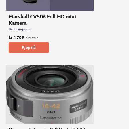
Marshall CV506 Full-HD mini
Kamera
Bestillingsvare
kr
4 709
eks. mva.
Kjøp nå