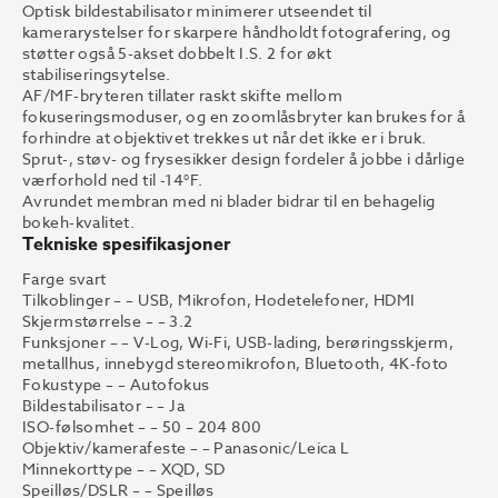
Optisk bildestabilisator minimerer utseendet til
kamerarystelser for skarpere håndholdt fotografering, og
støtter også 5-akset dobbelt I.S. 2 for økt
stabiliseringsytelse.
AF/MF-bryteren tillater raskt skifte mellom
fokuseringsmoduser, og en zoomlåsbryter kan brukes for å
forhindre at objektivet trekkes ut når det ikke er i bruk.
Sprut-, støv- og frysesikker design fordeler å jobbe i dårlige
værforhold ned til -14°F.
Avrundet membran med ni blader bidrar til en behagelig
bokeh-kvalitet.
Tekniske spesifikasjoner
Farge svart
Tilkoblinger – – USB, Mikrofon, Hodetelefoner, HDMI
Skjermstørrelse – – 3.2
Funksjoner – – V-Log, Wi-Fi, USB-lading, berøringsskjerm,
metallhus, innebygd stereomikrofon, Bluetooth, 4K-foto
Fokustype – – Autofokus
Bildestabilisator – – Ja
ISO-følsomhet – – 50 – 204 800
Objektiv/kamerafeste – – Panasonic/Leica L
Minnekorttype – – XQD, SD
Speilløs/DSLR – – Speilløs