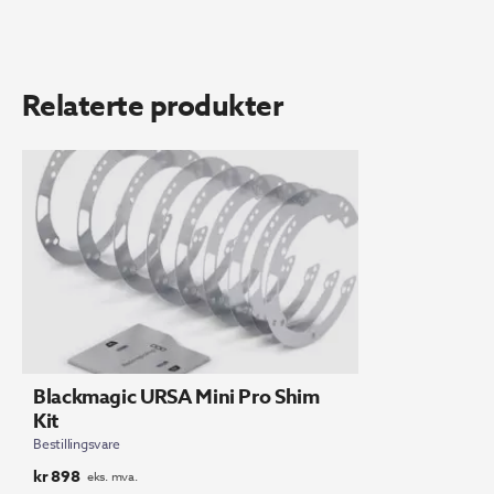
Relaterte produkter
Blackmagic URSA Mini Pro Shim
Kit
Bestillingsvare
kr
898
eks. mva.