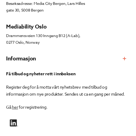
Besøksadresse: Media City Bergen, Lars Hilles
gate 30, 5008 Bergen
Mediability Oslo
Drammensveien 130 Inngang B12 (A-Lab),
0277 Oslo, Norway
Informasjon
Få tilbud og nyheter rett i innboksen
Register deg for å motta vårt nyhetsbrev med tilbud og
informasjon om nye produkter. Sendes ut ca en gang per måned.
Gå
her
for registrering.