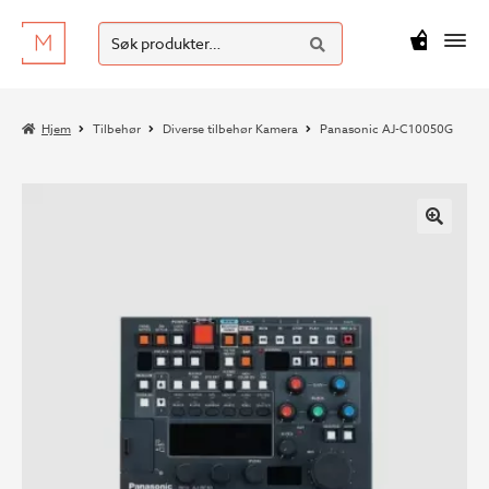
SØK
Hopp
Hopp
Søk
M
kr
0
til
til
etter:
navigasjon
innhold
Hjem
Tilbehør
Diverse tilbehør Kamera
Panasonic AJ-C10050G