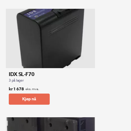
827.
203.
IDX SL-F70
3 på lager
kr
1 678
eks. mva.
Kjøp nå