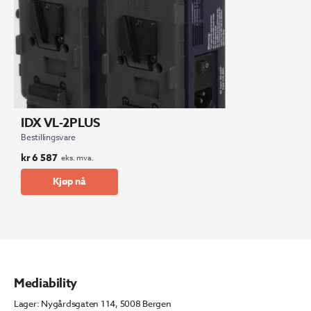
IDX VL-2PLUS
Bestillingsvare
kr
6 587
eks. mva.
Kjøp nå
Mediability
Lager: Nygårdsgaten 114, 5008 Bergen