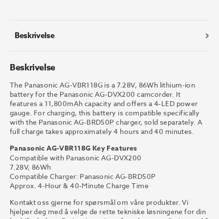
Ion
Battery
for
DVX200
Beskrivelse
antall
Beskrivelse
The Panasonic AG-VBR118G is a 7.28V, 86Wh lithium-ion
battery for the Panasonic AG-DVX200 camcorder. It
features a 11,800mAh capacity and offers a 4-LED power
gauge. For charging, this battery is compatible specifically
with the Panasonic AG-BRD50P charger, sold separately. A
full charge takes approximately 4 hours and 40 minutes.
Panasonic AG-VBR118G Key Features
Compatible with Panasonic AG-DVX200
7.28V, 86Wh
Compatible Charger: Panasonic AG-BRD50P
Approx. 4-Hour & 40-Minute Charge Time
Kontakt oss gjerne for spørsmål om våre produkter. Vi
hjelper deg med å velge de rette tekniske løsningene for din