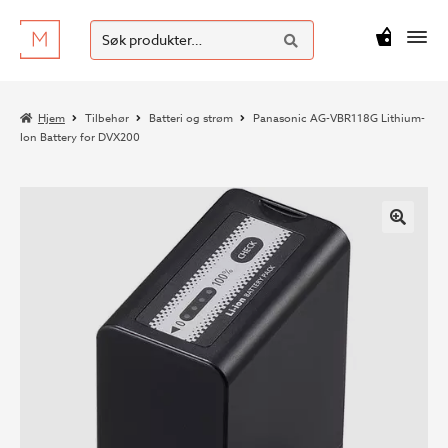
SØK
Hopp
Hopp
Søk
M
kr
0
til
til
etter:
navigasjon
innhold
Hjem
Tilbehør
Batteri og strøm
Panasonic AG-VBR118G Lithium-
Ion Battery for DVX200