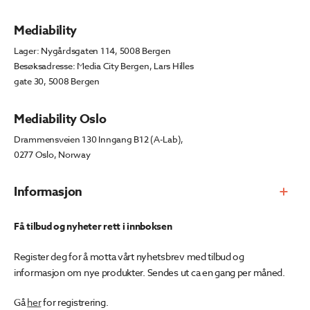
Mediability
Lager: Nygårdsgaten 114, 5008 Bergen
Besøksadresse: Media City Bergen, Lars Hilles
gate 30, 5008 Bergen
Mediability Oslo
Drammensveien 130 Inngang B12 (A-Lab),
0277 Oslo, Norway
Informasjon
Få tilbud og nyheter rett i innboksen
Register deg for å motta vårt nyhetsbrev med tilbud og
informasjon om nye produkter. Sendes ut ca en gang per måned.
Gå
her
for registrering.