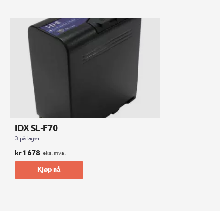
kr 150
kr 128
827.
203.
IDX SL-F70
3 på lager
kr
1 678
eks. mva.
Kjøp nå