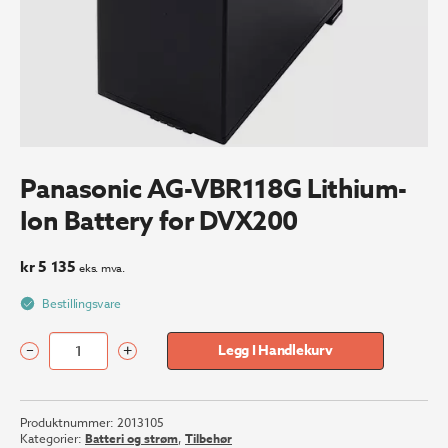
Panasonic AG-VBR118G Lithium-
Ion Battery for DVX200
kr
5 135
eks. mva.
Bestillingsvare
–
+
Legg I Handlekurv
Panasonic
AG-
VBR118G
Produktnummer:
2013105
Lithium-
Kategorier:
Batteri og strøm
,
Tilbehør