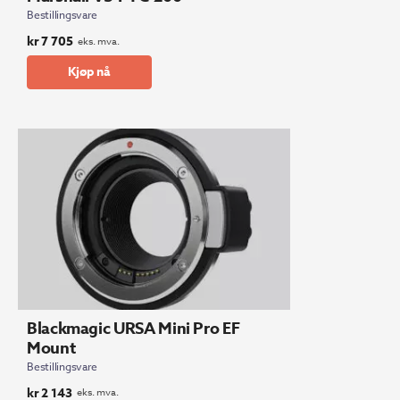
Bestillingsvare
kr
7 705
eks. mva.
Kjøp nå
Blackmagic URSA Mini Pro EF
Mount
Bestillingsvare
kr
2 143
eks. mva.