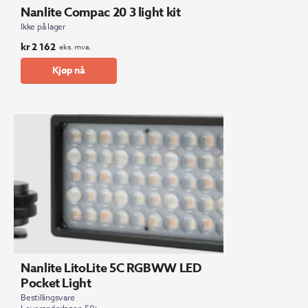
Nanlite Compac 20 3 light kit
Ikke på lager
kr
2 162
eks. mva.
Kjøp nå
Nanlite LitoLite 5C RGBWW LED
Pocket Light
Bestillingsvare