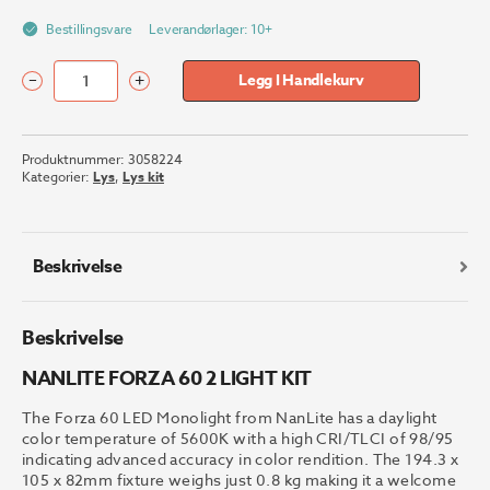
Bestillingsvare
Leverandørlager: 10+
–
+
Legg I Handlekurv
NANLITE
FORZA
60
Produktnummer:
3058224
2
Kategorier:
Lys
,
Lys kit
LIGHT
KIT
antall
Beskrivelse
Beskrivelse
NANLITE FORZA 60 2 LIGHT KIT
The Forza 60 LED Monolight from NanLite has a daylight
color temperature of 5600K with a high CRI/TLCI of 98/95
indicating advanced accuracy in color rendition. The 194.3 x
105 x 82mm fixture weighs just 0.8 kg making it a welcome