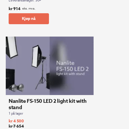
Leverandørlager: 50+
kr
914
eks. mva.
Kjøp nå
Nanlite FS-150 LED 2 light kit with
stand
1 på lager
kr
4 500
kr
7 654
Opprinnelig
Nåværende