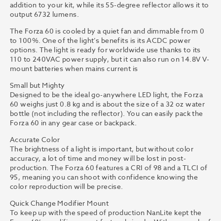
addition to your kit, while its 55-degree reflector allows it to
output 6732 lumens.
The Forza 60 is cooled by a quiet fan and dimmable from 0
to 100%. One of the light’s benefits is its ACDC power
options. The light is ready for worldwide use thanks to its
110 to 240VAC power supply, but it can also run on 14.8V V-
mount batteries when mains current is
Small but Mighty
Designed to be the ideal go-anywhere LED light, the Forza
60 weighs just 0.8 kg and is about the size of a 32 oz water
bottle (not including the reflector). You can easily pack the
Forza 60 in any gear case or backpack.
Accurate Color
The brightness of a light is important, but without color
accuracy, a lot of time and money will be lost in post-
production. The Forza 60 features a CRI of 98 and a TLCI of
95, meaning you can shoot with confidence knowing the
color reproduction will be precise.
Quick Change Modifier Mount
To keep up with the speed of production NanLite kept the