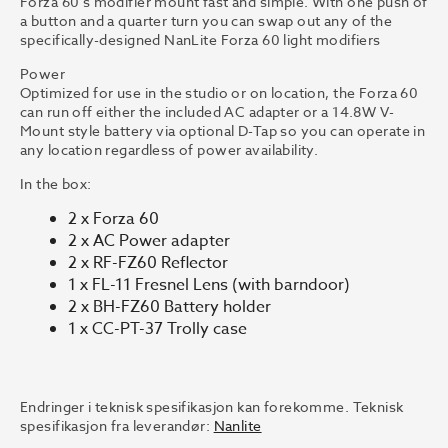
Forza 60’s modifier mount fast and simple. With one push of
a button and a quarter turn you can swap out any of the
specifically-designed NanLite Forza 60 light modifiers
Power
Optimized for use in the studio or on location, the Forza 60
can run off either the included AC adapter or a 14.8W V-
Mount style battery via optional D-Tap so you can operate in
any location regardless of power availability.
In the box:
2 x Forza 60
2 x AC Power adapter
2 x RF-FZ60 Reflector
1 x FL-11 Fresnel Lens (with barndoor)
2 x BH-FZ60 Battery holder
1 x CC-PT-37 Trolly case
Endringer i teknisk spesifikasjon kan forekomme. Teknisk
spesifikasjon fra leverandør:
Nanlite