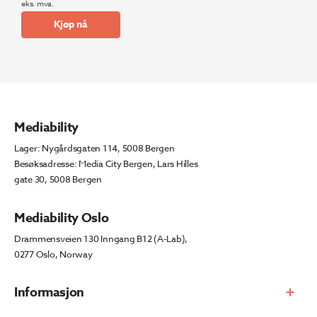
eks. mva.
pris
pris
Kjøp nå
var:
er:
kr 7
kr 4
654.
500.
Mediability
Lager: Nygårdsgaten 114, 5008 Bergen
Besøksadresse: Media City Bergen, Lars Hilles
gate 30, 5008 Bergen
Mediability Oslo
Drammensveien 130 Inngang B12 (A-Lab),
0277 Oslo, Norway
Informasjon