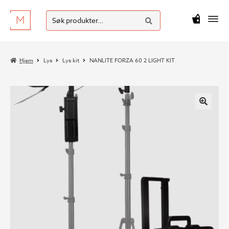
SØK
Hopp
Hopp
Søk
M
kr
0
til
til
etter:
navigasjon
innhold
Hjem
Lys
Lys kit
NANLITE FORZA 60 2 LIGHT KIT