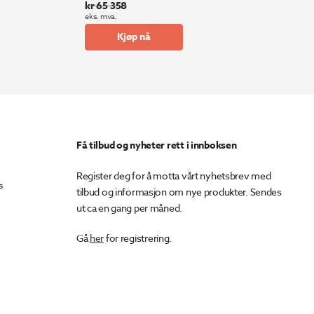
kr
65 358
Opprinnelig
Nåværende
eks. mva.
pris
pris
Kjøp nå
var:
er:
kr 65
kr 55
358.
555.
Få tilbud og nyheter rett i innboksen
Register deg for å motta vårt nyhetsbrev med
s
tilbud og informasjon om nye produkter. Sendes
ut ca en gang per måned.
Gå
her
for registrering.