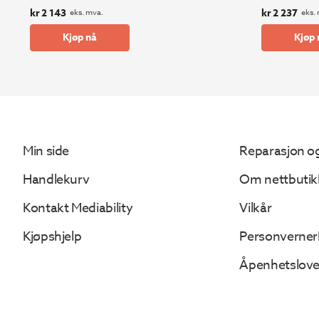
kr
2 143
kr
2 237
eks. mva.
eks.
Kjøp nå
Kjøp 
Min side
Reparasjon og
Handlekurv
Om nettbutik
Kontakt Mediability
Vilkår
Kjøpshjelp
Personverner
Åpenhetslov