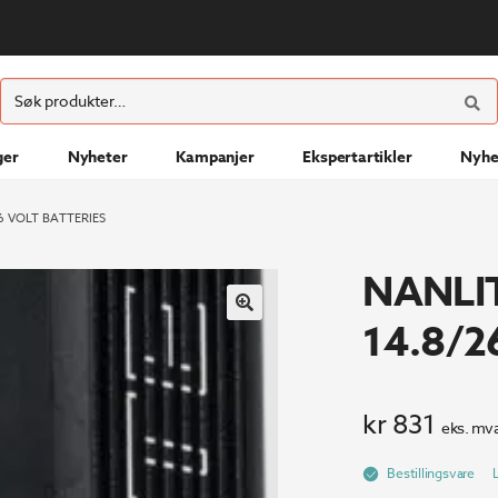
ØK
Søk
etter:
ger
Nyheter
Kampanjer
Ekspertartikler
Nyhe
6 VOLT BATTERIES
NANLI
14.8/2
kr
831
eks. mva
Bestillingsvare