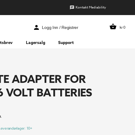
Kontakt Mediability
kr
0
Logg Inn / Registrer
tsbrev
Lagersalg
Support
TE ADAPTER FOR
6 VOLT BATTERIES
.
Leverandørlager: 10+