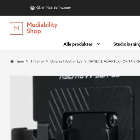
Gå til Mediability.com
S
Hopp
Hopp
til
til
navigasjon
innhold
Alle produkter
Studioløsnin
Hjem
Tilbehør
Diverse tilbehør Lys
NANLITE ADAPTER FOR 14.8/2