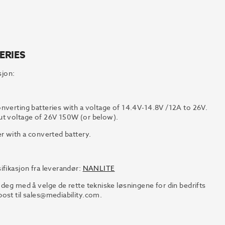
ERIES
jon:
nverting batteries with a voltage of 14.4V-14.8V /12A to 26V.
ut voltage of 26V 150W (or below).
er with a converted battery.
ifikasjon fra leverandør:
NANLITE
 deg med å velge de rette tekniske løsningene for din bedrifts
ost til
sales@mediability.com.