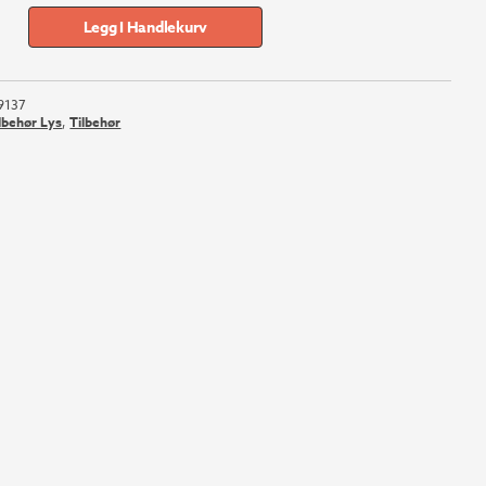
Legg I Handlekurv
9137
ilbehør Lys
,
Tilbehør