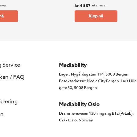
kr
4 537
 mva.
eks. mva.
nå
Kjøp nå
 Service
Mediability
Lager: Nygårdsgaten 114, 5008 Bergen
ken / FAQ
Besøksadresse: Media City Bergen, Lars Hille
gate 30, 5008 Bergen
klæring
Mediability Oslo
en
Drammensveien 130 Inngang B12 (A-Lab),
0277 Oslo, Norway