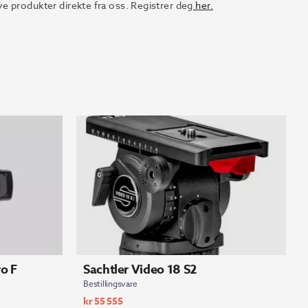
e produkter direkte fra oss. Registrer deg
her.
o F
Sachtler Video 18 S2
Bestillingsvare
kr
55 555