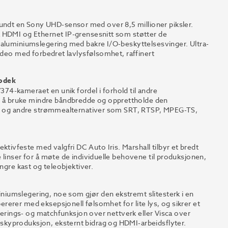
dt en Sony UHD-sensor med over 8,5 millioner piksler.
a HDMI og Ethernet IP-grensesnitt som støtter de
 aluminiumslegering med bakre I/O-beskyttelsesvinger. Ultra-
video med forbedret lavlysfølsomhet, raffinert
kodek
4-kameraet en unik fordel i forhold til andre
 å bruke mindre båndbredde og opprettholde den
ang og andre strømmealternativer som SRT, RTSP, MPEG-TS,
vfeste med valgfri DC Auto Iris. Marshall tilbyr et bredt
 linser for å møte de individuelle behovene til produksjonen,
ngre kast og teleobjektiver.
iumslegering, noe som gjør den ekstremt slitesterk i en
erer med eksepsjonell følsomhet for lite lys, og sikrer et
sterings- og matchfunksjon over nettverk eller Visca over
kyproduksjon, eksternt bidrag og HDMI-arbeidsflyter.