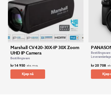
Marshall CV420-30X-IP 30X Zoom
PANASON
UHD IP Camera
Bestillingsvare
Leverandørlage
Bestillingsvare
kr
14 950
kr
20 708
eks. mva.
ek
Kjøp nå
Kjøp 