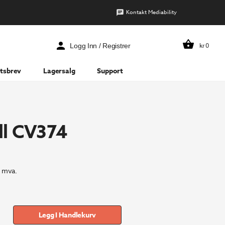
Kontakt Mediability
kr
0
Logg Inn / Registrer
tsbrev
Lagersalg
Support
ll CV374
. mva.
Legg I Handlekurv