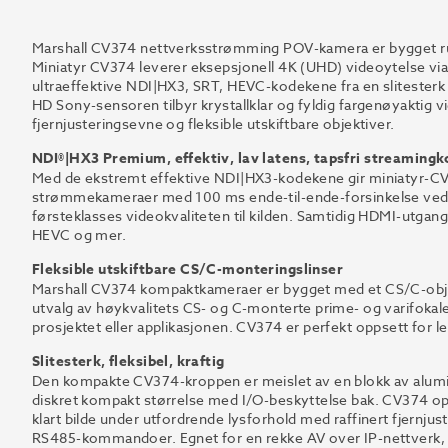
Marshall CV374 nettverksstrømming POV-kamera er bygget run
Miniatyr CV374 leverer eksepsjonell 4K (UHD) videoytelse vi
ultraeffektive NDI|HX3, SRT, HEVC-kodekene fra en slitesterk
HD Sony-sensoren tilbyr krystallklar og fyldig fargenøyaktig 
fjernjusteringsevne og fleksible utskiftbare objektiver.
NDI®|HX3 Premium, effektiv, lav latens, tapsfri streaming
Med de ekstremt effektive NDI|HX3-kodekene gir miniatyr-CV37
strømmekameraer med 100 ms ende-til-ende-forsinkelse ved
førsteklasses videokvaliteten til kilden. Samtidig HDMI-utg
HEVC og mer.
Fleksible utskiftbare CS/C-monteringslinser
Marshall CV374 kompaktkameraer er bygget med et CS/C-objekti
utvalg av høykvalitets CS- og C-monterte prime- og varifokale
prosjektet eller applikasjonen. CV374 er perfekt oppsett for le
Slitesterk, fleksibel, kraftig
Den kompakte CV374-kroppen er meislet av en blokk av alumin
diskret kompakt størrelse med I/O-beskyttelse bak. CV374 oper
klart bilde under utfordrende lysforhold med raffinert fjernju
RS485-kommandoer. Egnet for en rekke AV over IP-nettverk, s