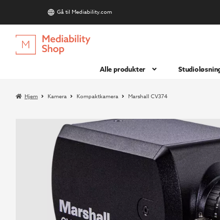
Gå til Mediability.com
S
Hopp
Hopp
til
til
navigasjon
innhold
Alle produkter
Studioløsnin
Hjem
Kamera
Kompaktkamera
Marshall CV374