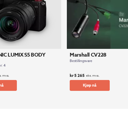
IC LUMIX S5 BODY
Marshall CV228
Bestillingsvare
r: 4
kr
5 265
s. mva.
eks. mva.
nå
Kjøp nå