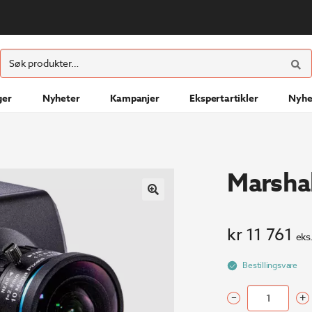
ØK
Søk
etter:
ger
Nyheter
Kampanjer
Ekspertartikler
Nyhe
Marsha
kr
11 761
eks
Bestillingsvare
–
+
Marshall