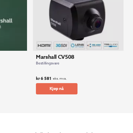
Marshall CV508
Bestillingsvare
kr
6 581
eks. mva.
Kjøp nå