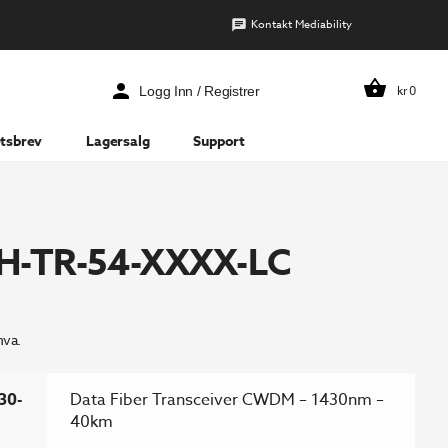
Kontakt Mediability
kr
0
Logg Inn / Registrer
tsbrev
Lagersalg
Support
H-TR-54-XXXX-LC
mva.
30-
Data Fiber Transceiver CWDM – 1430nm –
40km