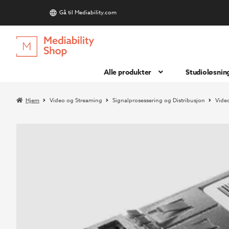
Gå til Mediability.com
S
Hopp
Hopp
til
til
navigasjon
innhold
Alle produkter
Studioløsnin
Hjem
Video og Streaming
Signalprosessering og Distribusjon
Vide