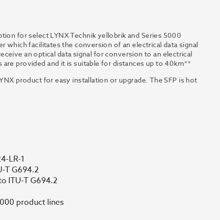
ption for select LYNX Technik yellobrik and Series 5000
 which facilitates the conversion of an electrical data signal
 receive an optical data signal for conversion to an electrical
are provided and it is suitable for distances up to 40km**
LYNX product for easy installation or upgrade. The SFP is hot
24-LR-1
U-T G694.2
to ITU-T G694.2
5000 product lines