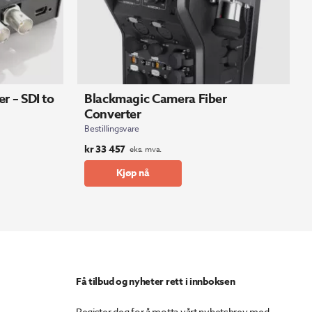
r – SDI to
Blackmagic Camera Fiber
Converter
Bestillingsvare
kr
33 457
eks. mva.
Kjøp nå
Få tilbud og nyheter rett i innboksen
Register deg for å motta vårt nyhetsbrev med