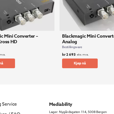
c Mini Converter –
Blackmagic Mini Converte
ross HD
Analog
Bestillingsvare
kr
2 693
 mva.
eks. mva.
nå
Kjøp nå
 Service
Mediability
Lager: Nygårdsgaten 114, 5008 Bergen