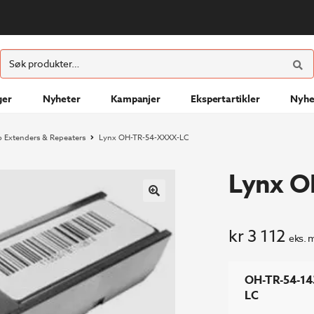
ØK
Søk
etter:
ger
Nyheter
Kampanjer
Ekspertartikler
Nyhe
o Extenders & Repeaters
Lynx OH-TR-54-XXXX-LC
Lynx O
kr
3 112
eks. 
OH-TR-54-14
LC