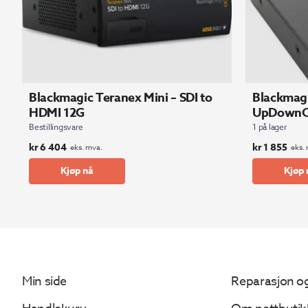
Blackmagic Teranex Mini – SDI to
Blackmagi
HDMI 12G
UpDownC
Bestillingsvare
1 på lager
kr
6 404
kr
1 855
eks. mva.
eks.
Kjøp nå
Kjøp 
Min side
Reparasjon og