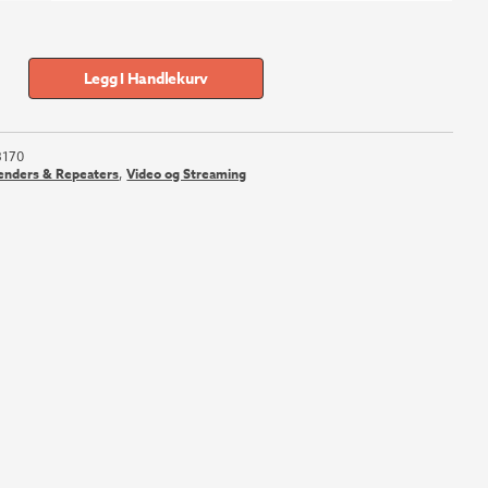
Legg I Handlekurv
3170
enders & Repeaters
,
Video og Streaming