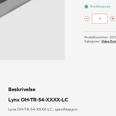
Bestillingsvare
–
+
Lynx
OH-
TR-
Produktnummer:
201
54-
Kategorier:
Video Ext
XXXX-
LC
antall
Beskrivelse
Lynx OH-TR-54-XXXX-LC
Lynx OH-TR-54-XXXX-LC, spesifikasjon: