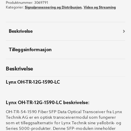
Produktnummer:
3069791
12G-
Kategorier:
Signalprosessering og Distribusjon
,
Video og Streaming
1590-
LC
antall
Beskrivelse
Tilleggsinformasjon
Beskrivelse
Lynx OH-TR-12G-1590-LC
Lynx OH-TR-12G-1590-LC beskrivelse:
OH-TR-54-1590 Fiber SFP Data Optical Transceiver fra Lynx
Technik AG er en optisk transceivermodul som fungerer
som et tilleggsalternativ for Lynx Technik sine yellobrik- og
Series 5000-produkter. Denne SFP-modulen inneholder