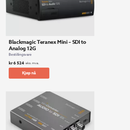
Blackmagic Teranex Mini – SDI to
Analog 12G
Bestillingsvare
kr
6 524
eks. mva.
Kjøp nå