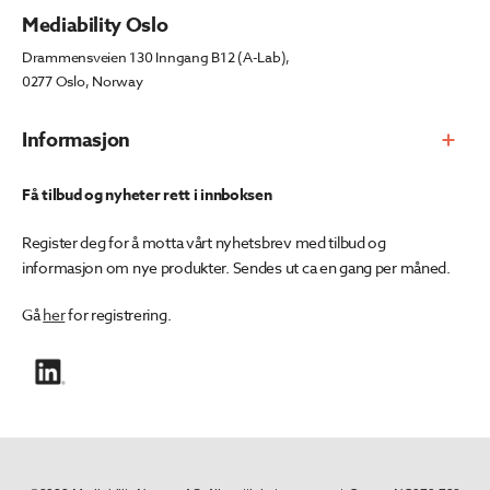
Mediability Oslo
Drammensveien 130 Inngang B12 (A-Lab),
0277 Oslo, Norway
Informasjon
Få tilbud og nyheter rett i innboksen
Register deg for å motta vårt nyhetsbrev med tilbud og
informasjon om nye produkter. Sendes ut ca en gang per måned.
Gå
her
for registrering.