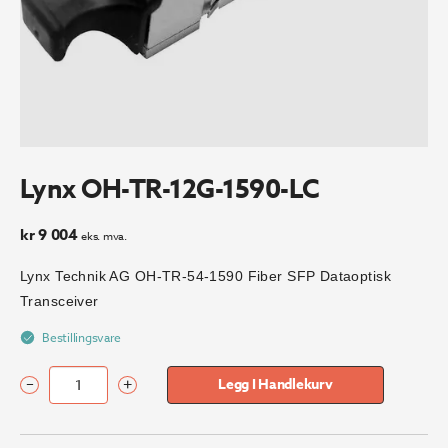
Lynx OH-TR-12G-1590-LC
kr
9 004
eks. mva.
Lynx Technik AG OH-TR-54-1590 Fiber SFP Dataoptisk
Transceiver
Bestillingsvare
–
+
Legg I Handlekurv
Lynx
OH-
TR-