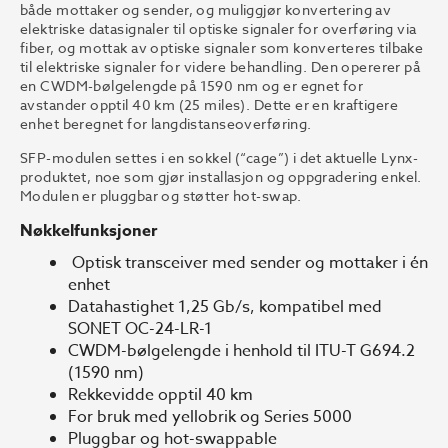
både mottaker og sender, og muliggjør konvertering av
elektriske datasignaler til optiske signaler for overføring via
fiber, og mottak av optiske signaler som konverteres tilbake
til elektriske signaler for videre behandling. Den opererer på
en CWDM-bølgelengde på 1590 nm og er egnet for
avstander opptil 40 km (25 miles). Dette er en kraftigere
enhet beregnet for langdistanseoverføring.
SFP-modulen settes i en sokkel (“cage”) i det aktuelle Lynx-
produktet, noe som gjør installasjon og oppgradering enkel.
Modulen er pluggbar og støtter hot-swap.
Nøkkelfunksjoner
Optisk transceiver med sender og mottaker i én
enhet
Datahastighet 1,25 Gb/s, kompatibel med
SONET OC-24-LR-1
CWDM-bølgelengde i henhold til ITU-T G694.2
(1590 nm)
Rekkevidde opptil 40 km
For bruk med yellobrik og Series 5000
Pluggbar og hot-swappable