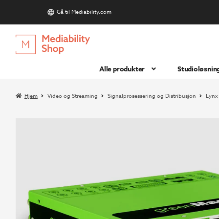
Gå til Mediability.com
S
Hopp
Hopp
til
til
navigasjon
innhold
Alle produkter
Studioløsnin
Hjem
Video og Streaming
Signalprosessering og Distribusjon
Lynx