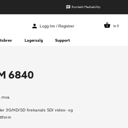
Kontakt Mediability
kr
0
Logg Inn / Registrer
tsbrev
Lagersalg
Support
M 6840
. mva.
ler 3G/HD/SD firekanals SDI video- og
ttform