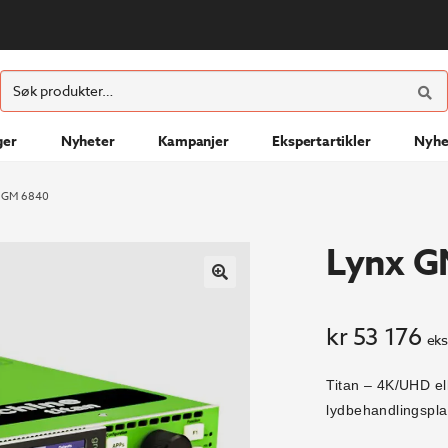
ØK
Søk
etter:
ger
Nyheter
Kampanjer
Ekspertartikler
Nyhe
 GM 6840
Lynx G
kr
53 176
eks
Titan – 4K/UHD el
lydbehandlingspla