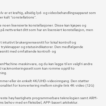
 er et kraftig, allsidig lyd- og videobehandlingsapparat som
r kalt “constellations”.
noen lisensierte konstellasjoner. Disse kan kjøpes og
 på nettverket ditt som har en lisensiert konstellasjon, men
ntuitivt brukergrensesnitt for lokal kontroll og
e trykknapper og statusindikatorer. Den medfølgende
sesnitt med omfattende kontroll- og
nMachine-maskinvare, og du kan legge til en valgfri andre
1RU rackmonteringssett som kan romme opptil to
ning.
mmer eller én enkelt 4K/UHD-videoinngang. Den støtter
onalitet for konvertering mellom single-link 4K-video (12G)
 nyeste høyhastighets programmerbare teknologien samt ARM-
ns behov med en fleksibel, APP-basert arkitektur.