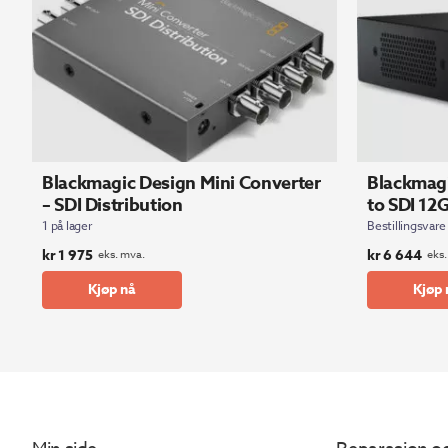
Blackmagic Design Mini Converter
Blackmagi
– SDI Distribution
to SDI 12
1 på lager
Bestillingsvare
kr
1 975
kr
6 644
eks. mva.
eks.
Kjøp nå
Kjøp 