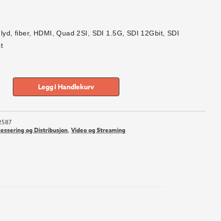
l lyd, fiber, HDMI, Quad 2SI, SDI 1.5G, SDI 12Gbit, SDI
t
Legg I Handlekurv
2587
sessering og Distribusjon
,
Video og Streaming