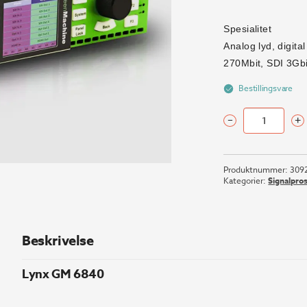
Spesialitet
Analog lyd, digita
270Mbit, SDI 3Gbi
Bestillingsvare
–
+
Lynx
GM
6840
Produktnummer:
309
antall
Kategorier:
Signalpro
Beskrivelse
Lynx GM 6840