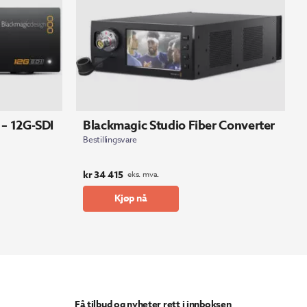
 – 12G-SDI
Blackmagic Studio Fiber Converter
Bestillingsvare
kr
34 415
eks. mva.
Kjøp nå
Få tilbud og nyheter rett i innboksen