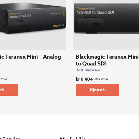
c Teranex Mini – Analog
Blackmagic Teranex Mini
G
to Quad SDI
Bestillingsvare
kr
6 404
 mva.
eks. mva.
nå
Kjøp nå