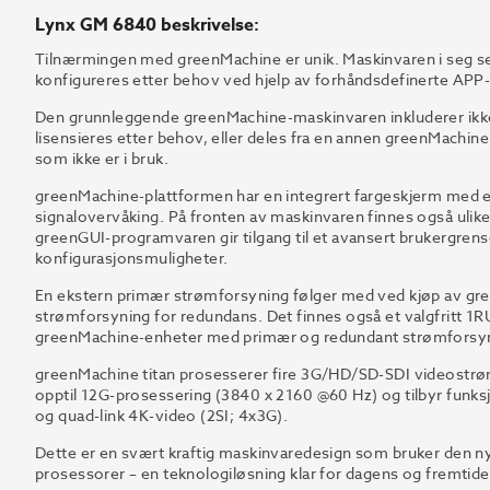
Lynx GM 6840 beskrivelse:
Tilnærmingen med greenMachine er unik. Maskinvaren i seg selv
konfigureres etter behov ved hjelp av forhåndsdefinerte APP-e
Den grunnleggende greenMachine-maskinvaren inkluderer ikke 
lisensieres etter behov, eller deles fra en annen greenMachine
som ikke er i bruk.
greenMachine-plattformen har en integrert fargeskjerm med et i
signalovervåking. På fronten av maskinvaren finnes også ulik
greenGUI-programvaren gir tilgang til et avansert brukergren
konfigurasjonsmuligheter.
En ekstern primær strømforsyning følger med ved kjøp av gree
strømforsyning for redundans. Det finnes også et valgfritt 
greenMachine-enheter med primær og redundant strømforsy
greenMachine titan prosesserer fire 3G/HD/SD-SDI videostrø
opptil 12G-prosessering (3840 x 2160 @60 Hz) og tilbyr funksj
og quad-link 4K-video (2SI; 4x3G).
Dette er en svært kraftig maskinvaredesign som bruker den
prosessorer – en teknologiløsning klar for dagens og fremtide